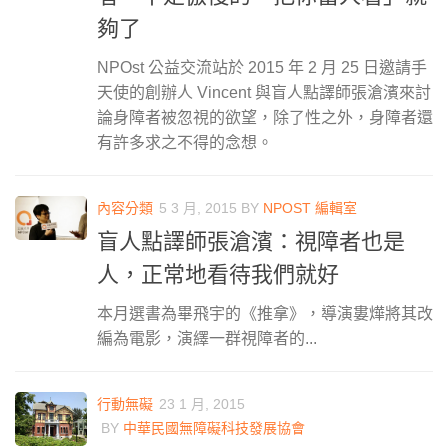
夠了
NPOst 公益交流站於 2015 年 2 月 25 日邀請手
天使的創辦人 Vincent 與盲人點譯師張滄濱來討
論身障者被忽視的欲望，除了性之外，身障者還
有許多求之不得的念想。
內容分類
5 3 月, 2015
BY
NPOST 編輯室
盲人點譯師張滄濱：視障者也是
人，正常地看待我們就好
本月選書為畢飛宇的《推拿》，導演婁燁將其改
編為電影，演繹一群視障者的...
行動無礙
23 1 月, 2015
BY
中華民國無障礙科技發展協會