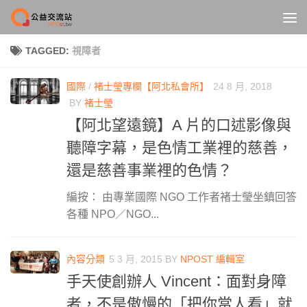
Skip to content
TAGGED:
視障者
國際
/
褚士瑩專欄【阿北私會所】
24 8 月, 2018
BY
褚士瑩
【阿北望遠鏡】A 片的口述影像與
聽障字幕，是色情工業裡的慈善，
還是慈善事業裡的色情？
編按： 由專業國際 NGO 工作者褚士瑩坐鎮回答
各種 NPO／NGO...
內容分類
5 3 月, 2015
BY
NPOST 編輯室
手天使創辦人 Vincent：面對身障
者，不是傲慢的「把你當人看」就