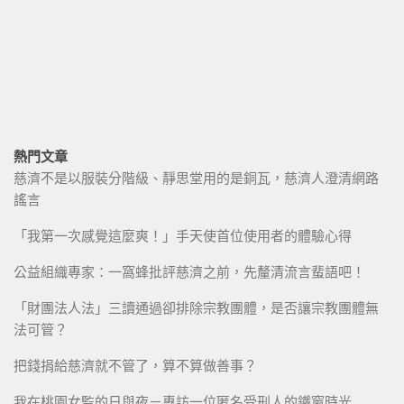
熱門文章
慈濟不是以服裝分階級、靜思堂用的是銅瓦，慈濟人澄清網路
謠言
「我第一次感覺這麼爽！」手天使首位使用者的體驗心得
公益組織專家：一窩蜂批評慈濟之前，先釐清流言蜚語吧！
「財團法人法」三讀通過卻排除宗教團體，是否讓宗教團體無
法可管？
把錢捐給慈濟就不管了，算不算做善事？
我在桃園女監的日與夜－專訪一位匿名受刑人的鐵窗時光