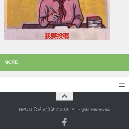
MORE
NPOst 公益交流站 © 2026. All Rights Reserved.