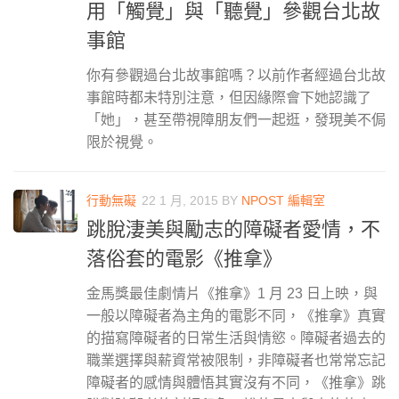
用「觸覺」與「聽覺」參觀台北故
事館
你有參觀過台北故事館嗎？以前作者經過台北故
事館時都未特別注意，但因緣際會下她認識了
「她」，甚至帶視障朋友們一起逛，發現美不侷
限於視覺。
行動無礙
22 1 月, 2015
BY
NPOST 編輯室
跳脫淒美與勵志的障礙者愛情，不
落俗套的電影《推拿》
金馬獎最佳劇情片《推拿》1 月 23 日上映，與
一般以障礙者為主角的電影不同，《推拿》真實
的描寫障礙者的日常生活與情慾。障礙者過去的
職業選擇與薪資常被限制，非障礙者也常常忘記
障礙者的感情與體悟其實沒有不同，《推拿》跳