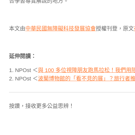
合學習導覽解說的地方。
本文由
中華民國無障礙科技發展協會
授權刊登，原文
延伸閱讀：
1. NPOst ＜
與 100 多位視障朋友跑馬拉松！我們
2. NPOst ＜
波蘭博物館的「看不見的展」？旅行者
按讚，接收更多公益思辨！