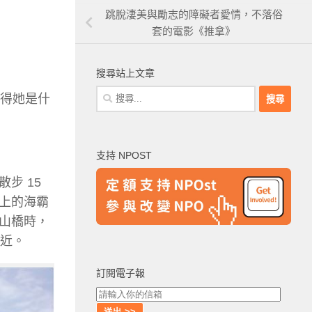
跳脫淒美與勵志的障礙者愛情，不落俗
套的電影《推拿》
搜尋站上文章
搜
曉得她是什
尋
關
鍵
支持 NPOST
字:
步 15
上的海霸
山橋時，
多近。
訂閱電子報