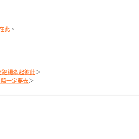
在此
。
用陪跑繩牽起彼此
＞
推薦一定要去
＞