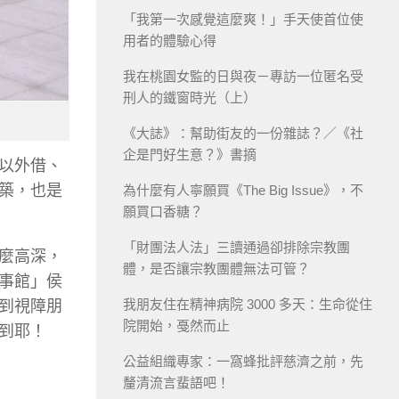
「我第一次感覺這麼爽！」手天使首位使
用者的體驗心得
我在桃園女監的日與夜－專訪一位匿名受
刑人的鐵窗時光（上）
《大誌》：幫助街友的一份雜誌？／《社
企是門好生意？》書摘
以外借、
築，也是
為什麼有人寧願買《The Big Issue》，不
願買口香糖？
「財團法人法」三讀通過卻排除宗教團
麼高深，
體，是否讓宗教團體無法可管？
事館」侯
我朋友住在精神病院 3000 多天：生命從住
到視障朋
院開始，戞然而止
到耶！
公益組織專家：一窩蜂批評慈濟之前，先
釐清流言蜚語吧！