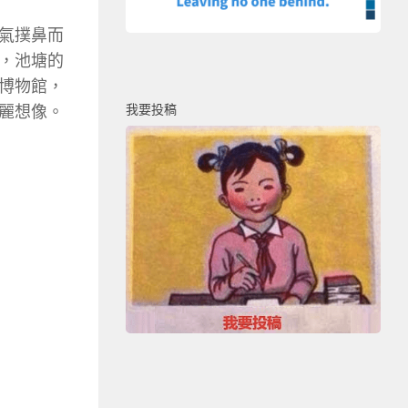
氣撲鼻而
，池塘的
博物館，
我要投稿
麗想像。