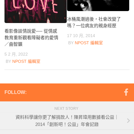
冰桶風潮過後，社會改變了
嗎？一位病友的親身經歷
看影像談情說愛── 從情感
17 10 月, 2014
教育重新觀看障礙者的愛情
BY
NPOST 編輯室
／曲智鑛
5 2 月, 2022
BY
NPOST 編輯室
FOLLOW:
NEXT STORY
資料科學讓你更了解捐款人！陳昇瑋用數據看公益｜
2014「創新吧！公益」年會記錄