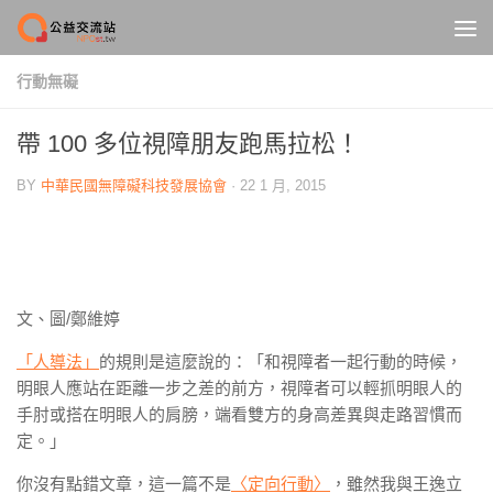
Skip to content
行動無礙
帶 100 多位視障朋友跑馬拉松！
BY
中華民國無障礙科技發展協會
·
22 1 月, 2015
文、圖/鄭維婷
「人導法」
的規則是這麼說的：「和視障者一起行動的時候，
明眼人應站在距離一步之差的前方，視障者可以輕抓明眼人的
手肘或搭在明眼人的肩膀，端看雙方的身高差異與走路習慣而
定。」
你沒有點錯文章，這一篇不是
〈定向行動〉
，雖然我與王逸立