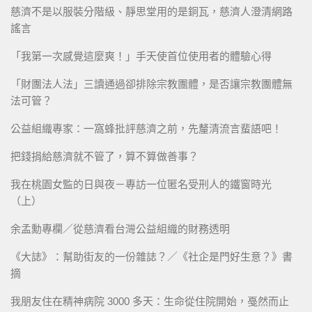
慈濟不是以服裝分階級、靜思堂用的是銅瓦，慈濟人澄清網路
謠言
「我第一次感覺這麼爽！」手天使首位使用者的體驗心得
「財團法人法」三讀通過卻排除宗教團體，是否讓宗教團體無
法可管？
公益組織專家：一窩蜂批評慈濟之前，先釐清流言蜚語吧！
把錢捐給慈濟就不管了，算不算做善事？
我在桃園女監的日與夜－專訪一位匿名受刑人的鐵窗時光
（上）
余孟勳專欄／從慈濟看台灣公益組織的財務透明
《大誌》：幫助街友的一份雜誌？／《社企是門好生意？》書
摘
我朋友住在精神病院 3000 多天：生命從住院開始，戞然而止