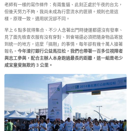
老師有一樣的寫作條件：有兩隻貓、此刻正處於午夜的台北，
但後天努力不夠，我尚未成為行雲流水的匪頭。規則也是這
樣，原理一致，適用狀況卻不同。
早上 6 點多就得集合、不少人念著出門時捷運都還沒有發車、
見了面先檢查衣服有沒有穿對、到會場還必須把隨身物品寄放
到統一的地方，這麼「搞剛」的事情，每年卻有幾十萬人搶著
報名。
今年渣打銀行公益馬拉松，我們也帶著一百多位視障者
與志工參與，配合主辦人本身跑過最長的距離，這一組是老少
咸宜童叟無欺的 3 公里。