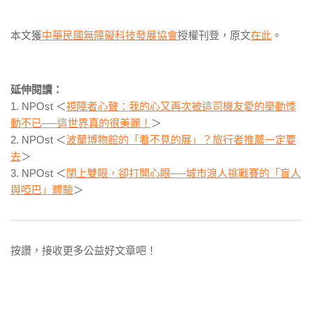
本文獲
中華民國無障礙科技發展協會
授權刊登，原文
在此
。
延伸閱讀：
1. NPOst ＜
視障者心聲：我的心又再次被這司機友愛的舉動悸
動不已──這世界真的很美麗！
＞
2. NPOst ＜
波蘭博物館的「看不見的展」？旅行者推薦一定要
去
＞
3. NPOst ＜
閉上雙眼，卻打開心眼──城市浪人挑戰賽的「盲人
與啞巴」體驗
＞
按讚，接收更多公益好文章吧！