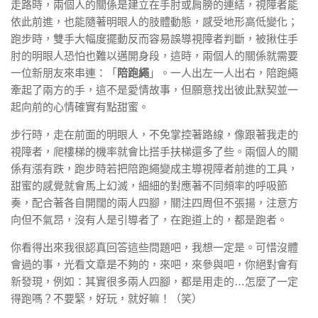
走路時，兩個人的關係是建立在手肘或肩膀的連結，視障者能
依此前進，也能隨著明眼人的肢體動態，感受地形高低變化；
跑步時，雙手大幅度擺動反而容易誤導視障者判斷，被揪住手
肘的明眼人恐怕也難以邁開身段，這時，兩個人的關係就需要
一位新朋友來串連：「
陪跑繩
」。一人出左一人出右，陪跑繩
牽起了兩方的手，這不是愛情故事，但願意找出彼此默契並一
起向前的心情確實有點甜蜜。
步行時，走在前面的明眼人，不免掌控著路線，像跟著我走的
視障者，爬樓梯的機率就會比搭手扶梯還多了些。兩個人的關
係有漲有跌，跑步時若把陪跑繩變成主導視障者前進的工具，
甜蜜的感覺就會馬上幻滅，細細的對應著不同頻率的呼吸節
奏，配合著各自開闊的兩人四腳，關注四周但不張揚，注意方
向但不氣昂，沒有人是引導者了，在跑道上的，都是跑者。
你看得出來我很認真回答這些問題吧，我想一定是。可惜沒體
會過的事，光看文章是不夠的，來吧，來參與吧，你絕對會有
新發現，例如：其實很多兩人四腳，都是用走的…怎麼了一定
得跑嗎？不要緊，好玩，就好嘛！（笑）