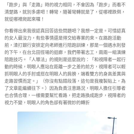
「跑步」與「走路」時的視力相同，不會因為「跑步」而看不
清楚路，就別多慮吧！轉彎，隨著彎轉就是了，從哪裡跌倒，
就從哪裡爬起來囉！
你看得出來我很認真回答這些問題吧？我想一定是。可惜認真
的女人最沒力，有些事情還是得交給專業的來。在路跑活動
前，渣打銀行安排定向老師進行陪跑訓練，那是一個遇水則發
的下午，在台北田徑場的迴廊，我們帶著志工，兩兩一組演練
陪跑技巧。「人導法」的規則是這麼說的：「和視障者一起行
動的時候，明眼人應站在距離一步之差的前方，視障者可以輕
抓明眼人的手肘或搭在明眼人的肩膀，端看雙方的身高差異與
走路習慣而定。」（你沒有點錯段落，這句是我複製貼上，為
了文章能繼續往下。）因為負責注意路況，明眼人擔任引導者
也合情合理，一樣需要幫忙看路，把走路換成跑步，視障者的
視力不變，明眼人的角色卻有著微妙的轉折