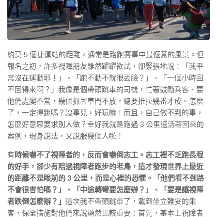
約莫 5 個捷運站的距離，通常是路跑賽事中最愜意的風景。但
報名之初，許多視障朋友雖然躍躍欲試，卻緊張地說：「我平
常沒在運動耶！」、「跑不動不就很丟臉？」、「一個小時回
不回得來啊？」我像是個帶頭跳車的司機，忙著鼓勵乘客、要
他們處變不驚，幾個抓著車門不放，總要推拉幾番才成。怎麼
了，一定得跳嗎？沒事兒，好玩嘛！而且，自己做不到的事，
怎麼好意思要求別人做？幸好我就是跑過 3 公里還活著回來的
案例，現身說法，又說服幾個人啦！
有
時候嚇不了視障者的，反而會嚇倒志工。志工裡不乏跑長程
的好手，卻少有陪過視障者跑步的老鳥，這才發現世界上最近
的距離不是眼前的 3 公里，而是心裡的恐懼。「他們看不到路
不會很害怕嗎？」、「中途轉彎要怎麼辦？」、「要是讓視障
者跌倒怎麼辦？」
這次我不帶頭跳車了，載到坐立難安的乘
客，保全措施對他們來說顯然比較重要：首先，基本上視障者