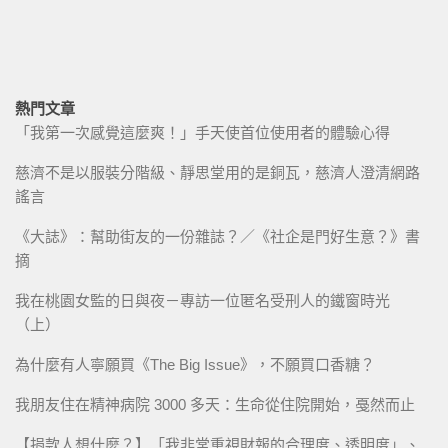
熱門文章
「我第一次感覺這麼爽！」手天使首位使用者的體驗心得
慈濟不是以服裝分階級、靜思堂用的是銅瓦，慈濟人澄清網路
謠言
《大誌》：幫助街友的一份雜誌？／《社企是門好生意？》書
摘
我在桃園女監的日與夜－專訪一位匿名受刑人的鐵窗時光
（上）
為什麼有人寧願買《The Big Issue》，不願買口香糖？
我朋友住在精神病院 3000 多天：生命從住院開始，戞然而止
【捐款人想什麼？】「我非常重視財報的合理度、透明度」、