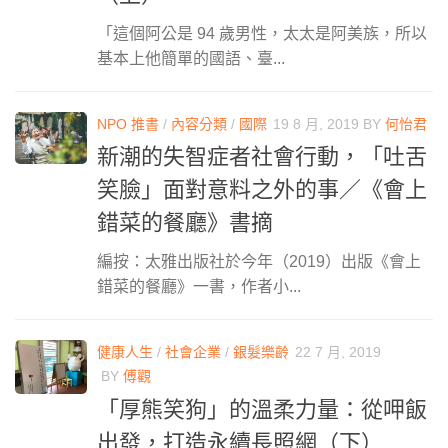
「這個阿公是 94 歲男性，太太是阿美族，所以
基本上他簡單的國語、臺...
NPO 推書
/
內容分類
/
國際
19 8 月, 2019
BY
何怡君
新潮的失智症者社會行動，「吐舌
笑臉」面對意料之外的事／《會上
錯菜的餐廳》書摘
編按：太雅出版社於今年（2019）出版《會上
錯菜的餐廳》一書，作者小...
健康人生
/
社會企業
/
銀髮樂齡
22 7 月, 2019
BY
傅觀
「厚熊笑狗」的溫柔力量：從呷飯
出發，打造永續長照網（下）