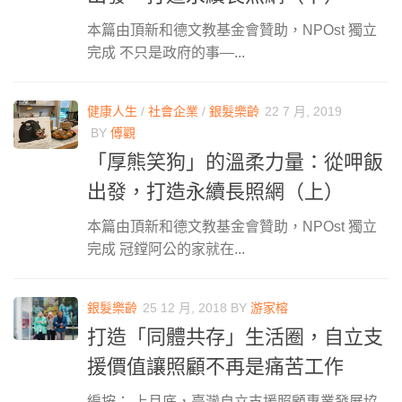
本篇由頂新和德文教基金會贊助，NPOst 獨立
完成 不只是政府的事—...
健康人生
/
社會企業
/
銀髮樂齡
22 7 月, 2019
BY
傅觀
「厚熊笑狗」的溫柔力量：從呷飯
出發，打造永續長照網（上）
本篇由頂新和德文教基金會贊助，NPOst 獨立
完成 冠鏜阿公的家就在...
銀髮樂齡
25 12 月, 2018
BY
游家榕
打造「同體共存」生活圈，自立支
援價值讓照顧不再是痛苦工作
編按： 上月底，臺灣自立支援照顧專業發展協