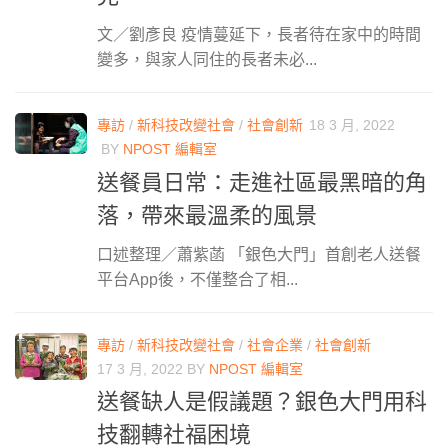
文／劉彥良 疫情蔓延下，長者待在家中的時間
變多，與家人同住的長者未必...
專訪
/
新科技改變社會
/
社會創新
18 3 月, 2022
BY
NPOST 編輯室
送餐員日常：走進社區最黑暗的角
落，帶來最溫柔的風景
口述整理／蕭紫菡 「銀色大門」首創老人送餐
平台App後，不僅整合了相...
專訪
/
新科技改變社會
/
社會企業
/
社會創新
17 3 月, 2022
BY
NPOST 編輯室
送餐缺人是假議題？銀色大門用科
技翻轉社福困境