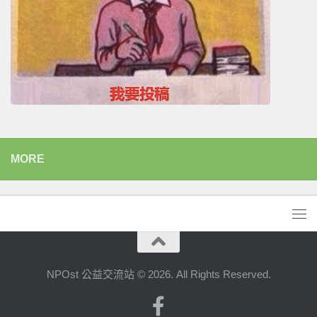
MORE
NPOst 公益交流站 © 2026. All Rights Reserved.