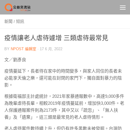
Skip to content
新聞
/
短訊
疫情讓老人虐待遽增 三類虐待最常見
BY
NPOST 編輯室
·
17 6 月, 2022
文／劉彥良
疫情蔓延下，長者待在家中的時間變多，與家人同住的長者未
必能享天倫之樂，還可能在封閉的家門下，獨自面對暴力的陰
影。
根據衛福部主計處統計，2021年家暴通報數中，高達9,000多件
為晚輩虐待長輩，相較2019年疫情蔓延前，增加快3,000件。老
人保護通報案件則為2173件，其中又以「疏忽」、「無人扶
養」及「遺棄」，這三類是最常見的老人虐待情形。
老人虐待案件數持續上升，但仍有許多黑數未被發掘。台灣防