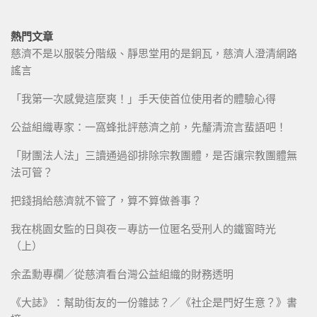
熱門文章
慈濟不是以服裝分階級、靜思堂用的是銅瓦，慈濟人澄清網路
謠言
「我第一次感覺這麼爽！」手天使首位使用者的體驗心得
公益組織專家：一窩蜂批評慈濟之前，先釐清流言蜚語吧！
「財團法人法」三讀通過卻排除宗教團體，是否讓宗教團體無
法可管？
把錢捐給慈濟就不管了，算不算做善事？
我在桃園女監的日與夜－專訪一位匿名受刑人的鐵窗時光
（上）
余孟勳專欄／從慈濟看台灣公益組織的財務透明
《大誌》：幫助街友的一份雜誌？／《社企是門好生意？》書