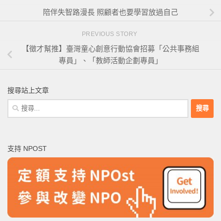
陪伴失智路漫長 照顧者也要學習放過自己
PREVIOUS STORY
【徵才幫推】臺灣童心創意行動協會招募「公共事務組
專員」、「教師活動企劃專員」
搜尋站上文章
搜
尋
關
鍵
支持 NPOST
字: