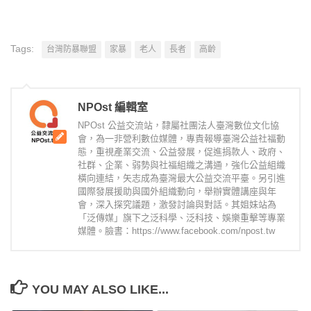
Tags:
台灣防暴聯盟
家暴
老人
長者
高齡
NPOst 編輯室
NPOst 公益交流站，隸屬社團法人臺灣數位文化協
會，為一非營利數位媒體，專責報導臺灣公益社福動
態，重視產業交流、公益發展，促進捐款人、政府、
社群、企業、弱勢與社福組織之溝通，強化公益組織
橫向連結，矢志成為臺灣最大公益交流平臺。另引進
國際發展援助與國外組織動向，舉辦實體講座與年
會，深入探究議題，激發討論與對話。其姐妹站為
「泛傳媒」旗下之泛科學、泛科技、娛樂重擊等專業
媒體。臉書：https://www.facebook.com/npost.tw
YOU MAY ALSO LIKE...