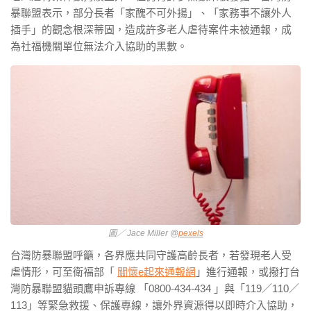
暴聯盟表示，部分長者「家醜不可外揚」、「家務事不讓外人
插手」的觀念根深蒂固，造成許多老人虐待案件未被通報，成
為社福機關單位無法介入協助的黑數。
圖／ Jace Miller @
pexels
台灣防暴聯盟呼籲，各界應共同守護高齡長者，若發現老人受
虐情形，可至衛福部「
關懷e起來通報網
」進行通報，或撥打台
灣防暴聯盟貓頭鷹申訴專線 「0800-434-434 」與「119／110／
113」等緊急救援、保護專線，讓外界資源得以即時介入協助，