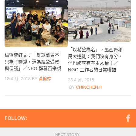
「以希望為名」，墨西哥移
綠盟曾虹文：「群眾募資不
民大遷徙：我們沒有身分，
只為了籌錢，還為經營受眾
但也該享有基本人權！／
與倡議」／NPO 群募百樂餐
NGO 工作者的日常囈語
18 4 月, 2018
BY
黃愉婷
25 4 月, 2018
BY
CHINCHEN.H
FOLLOW:
NEXT STORY