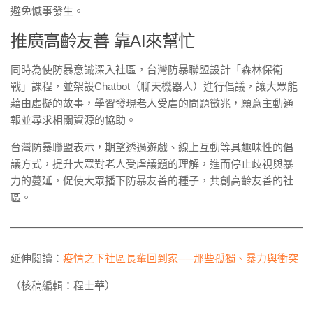
避免憾事發生。
推廣高齡友善 靠AI來幫忙
同時為使防暴意識深入社區，台灣防暴聯盟設計「森林保衛
戰」課程，並架設Chatbot（聊天機器人）進行倡議，讓大眾能
藉由虛擬的故事，學習發現老人受虐的問題徵兆，願意主動通
報並尋求相關資源的協助。
台灣防暴聯盟表示，期望透過遊戲、線上互動等具趣味性的倡
議方式，提升大眾對老人受虐議題的理解，進而停止歧視與暴
力的蔓延，促使大眾播下防暴友善的種子，共創高齡友善的社
區。
延伸閱讀：
疫情之下社區長輩回到家──那些孤獨、暴力與衝突
（核稿編輯：程士華）