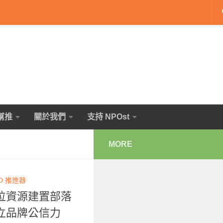
幫推
關於我們
支持 NPOst
MORE
O 推進器
位資源建置部落
立品牌公信力