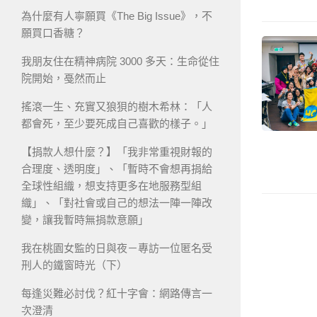
為什麼有人寧願買《The Big Issue》，不
願買口香糖？
我朋友住在精神病院 3000 多天：生命從住
院開始，戞然而止
搖滾一生、充實又狼狽的樹木希林：「人
都會死，至少要死成自己喜歡的樣子。」
【捐款人想什麼？】「我非常重視財報的
合理度、透明度」、「暫時不會想再捐給
全球性組織，想支持更多在地服務型組
織」、「對社會或自己的想法一陣一陣改
變，讓我暫時無捐款意願」
我在桃園女監的日與夜－專訪一位匿名受
刑人的鐵窗時光（下）
每逢災難必討伐？紅十字會：網路傳言一
次澄清