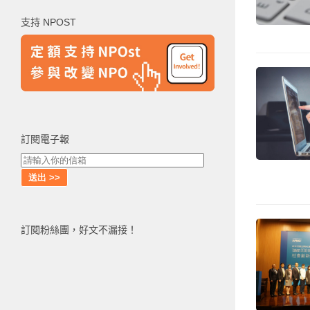
鍵
支持 NPOST
字:
訂閱電子報
訂閱粉絲團，好文不漏接！