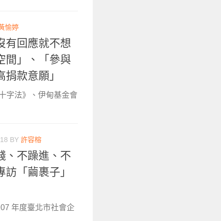
黃愉婷
沒有回應就不想
空間」、「參與
高捐款意願」
紅十字法》、伊甸基金會
018
BY
許容榕
錢、不躁進、不
專訪「繭裹子」
07 年度臺北市社會企