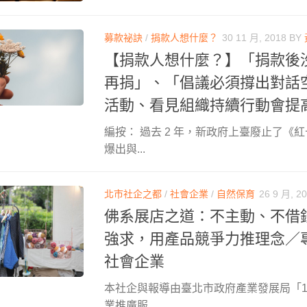
募款祕訣
/
捐款人想什麼？
30 11 月, 2018
BY
【捐款人想什麼？】「捐款後
再捐」、「倡議必須撐出對話
活動、看見組織持續行動會提
編按： 過去 2 年，新政府上臺廢止了《
爆出與...
北市社企之都
/
社會企業
/
自然保育
26 9 月, 2
佛系展店之道：不主動、不借
強求，用產品競爭力推理念／
社會企業
本社企與報導由臺北市政府產業發展局「1
業推廣服...