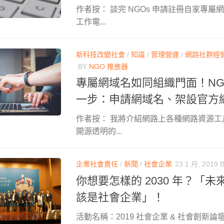
作者按： 談完 NGOs 申請註冊自家專
工作電...
新科技改變社會
/
知識
/
管理營運
/
網路社群經
BY
NGO 推進器
專屬網域名如同組織門面！NG
一步：申請網域名、架設官方
作者按： 我將介紹網路上各種網路資源
開源透明的...
企業社會責任
/
新聞
/
社會企業
23 1 月, 2019
你想要怎樣的 2030 年？「
該是社會企業」！
活動名稱：2019 社會企業 & 社會創新論壇 Ta