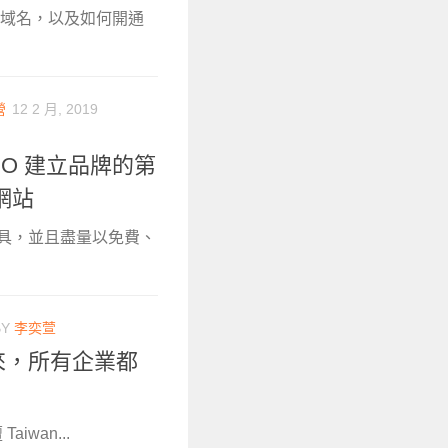
屬網域名，以及如何開通
營
12 2 月, 2019
O 建立品牌的第
網站
工具，並且盡量以免費、
BY
李奕萱
未來，所有企業都
iwan...