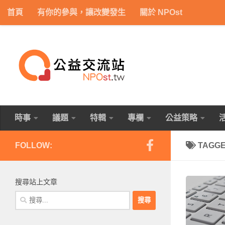
首頁
有你的參與，讓改變發生
關於 NPOst
Skip to content
時事
議題
特輯
專欄
公益策略
FOLLOW:
TAGG
搜尋站上文章
搜
尋
關