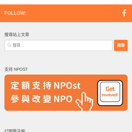
FOLLOW:
搜尋站上文章
搜
尋
關
鍵
支持 NPOST
字:
訂閱電子報