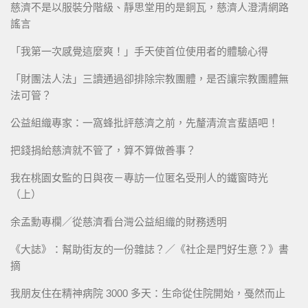
慈濟不是以服裝分階級、靜思堂用的是銅瓦，慈濟人澄清網路
謠言
「我第一次感覺這麼爽！」手天使首位使用者的體驗心得
「財團法人法」三讀通過卻排除宗教團體，是否讓宗教團體無
法可管？
公益組織專家：一窩蜂批評慈濟之前，先釐清流言蜚語吧！
把錢捐給慈濟就不管了，算不算做善事？
我在桃園女監的日與夜－專訪一位匿名受刑人的鐵窗時光
（上）
余孟勳專欄／從慈濟看台灣公益組織的財務透明
《大誌》：幫助街友的一份雜誌？／《社企是門好生意？》書
摘
我朋友住在精神病院 3000 多天：生命從住院開始，戞然而止