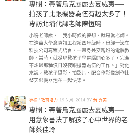
專欄：帶著烏克麗麗去夏威夷──
拍孩子比跟機器為伍有趣太多了！
專訪北埔代課老師陳恆鳴
小鳴老師說，「我小時候的夢想，就是當老師。
在清華大學念資訊工程系四年級時，曾經一邊在
科技公司寫程式語言，一邊身兼安親班的電腦教
師，當時，就發現教孩子學電腦開心多了，完全
不想過那種沒日沒夜跟機器為伍的工作。」對他
來說，教孩子攝影、拍影片、配音作影像創作比
整天跟機器泡在一起快樂。
專欄
/
教育培力
19 6 月, 2014
BY
黃 秀美
專欄：帶著烏克麗麗去夏威夷──
用意象書法了解孩子心中世界的老
師蔡佳玲