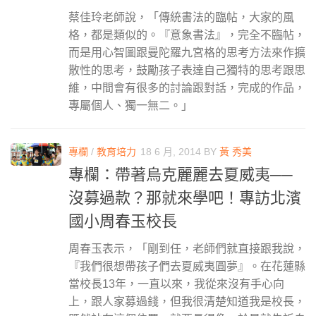
蔡佳玲老師說，「傳統書法的臨帖，大家的風
格，都是類似的。『意象書法』，完全不臨帖，
而是用心智圖跟曼陀羅九宮格的思考方法來作擴
散性的思考，鼓勵孩子表達自己獨特的思考跟思
維，中間會有很多的討論跟對話，完成的作品，
專屬個人、獨一無二。」
專欄
/
教育培力
18 6 月, 2014
BY
黃 秀美
專欄：帶著烏克麗麗去夏威夷──
沒募過款？那就來學吧！專訪北濱
國小周春玉校長
周春玉表示，「剛到任，老師們就直接跟我說，
『我們很想帶孩子們去夏威夷圓夢』。在花蓮縣
當校長13年，一直以來，我從來沒有手心向
上，跟人家募過錢，但我很清楚知道我是校長，