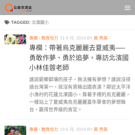
Skip to content
TAGGED:
北濱國小
專欄
/
教育培力
31 8 月, 2014
BY
黃 秀美
專欄：帶著烏克麗麗去夏威夷──
勇敢作夢、勇於追夢，專訪北濱國
小林佳蓉老師
誰說窮鄉僻壤的孩子，無法擁有夢想？誰說沒得
過台灣第一，就沒有資格出國表演？鄰近太平洋
小漁村的花蓮北濱國小，靠著手裡的烏克麗麗，
一樣站上了夏威夷烏克麗麗嘉年華會的夢想舞
台，贏得世界級的肯定。
專欄
/
教育培力
19 6 月, 2014
BY
黃 秀美