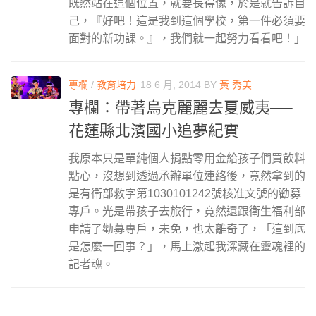
既然站在這個位置，就要長得像，於是就告訴自
己，『好吧！這是我到這個學校，第一件必須要
面對的新功課。』，我們就一起努力看看吧！」
專欄
/
教育培力
18 6 月, 2014
BY
黃 秀美
專欄：帶著烏克麗麗去夏威夷──
花蓮縣北濱國小追夢紀實
我原本只是單純個人捐點零用金給孩子們買飲料
點心，沒想到透過承辦單位連絡後，竟然拿到的
是有衛部救字第1030101242號核准文號的勸募
專戶。光是帶孩子去旅行，竟然還跟衛生福利部
申請了勸募專戶，未免，也太離奇了，「這到底
是怎麼一回事？」，馬上激起我深藏在靈魂裡的
記者魂。