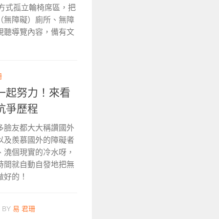
的方式孤立輪椅席區，把
（無障礙）廁所、無障
視聽導覽內容，備有文
珊
一起努力！來看
抗爭歷程
多臉友都大大稱讚國外
以及羨慕國外的障礙者
、澆個現實的冷水呀，
時間就自動自發地把無
做好的！
BY
易 君珊