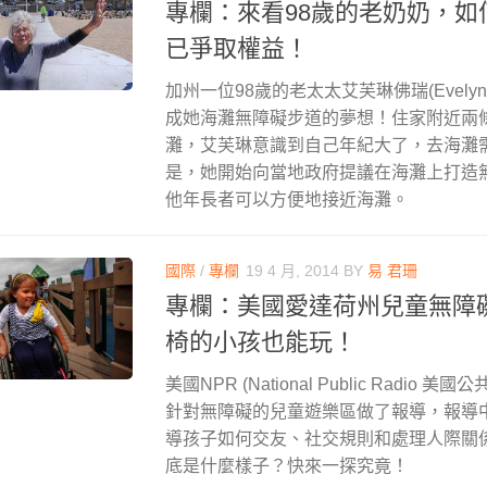
專欄：來看98歲的老奶奶，如
已爭取權益！
加州一位98歲的老太太艾芙琳佛瑞(Evelyn
成她海灘無障礙步道的夢想！住家附近兩
灘，艾芙琳意識到自己年紀大了，去海灘
是，她開始向當地政府提議在海灘上打造
他年長者可以方便地接近海灘。
國際
/
專欄
19 4 月, 2014
BY
易 君珊
專欄：美國愛達荷州兒童無障
椅的小孩也能玩！
美國NPR (National Public Radio
針對無障礙的兒童遊樂區做了報導，報導
導孩子如何交友、社交規則和處理人際關
底是什麼樣子？快來一探究竟！