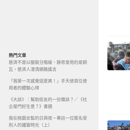
熱門文章
慈濟不是以服裝分階級、靜思堂用的是銅
瓦，慈濟人澄清網路謠言
「我第一次感覺這麼爽！」手天使首位使
用者的體驗心得
《大誌》：幫助街友的一份雜誌？／《社
企是門好生意？》書摘
我在桃園女監的日與夜－專訪一位匿名受
刑人的鐵窗時光（上）