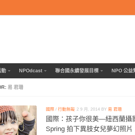
活動
NPOdcast
聯合國永續發展目標
NPO 公益
OR:
易 君珊
國際
/
行動無礙
2 9 月, 2014
BY
易 君珊
國際：孩子你很美―紐西蘭攝影師
Spring 拍下異肢女兒夢幻照片