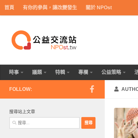
首頁
有你的參與，讓改變發生
關於 NPOst
Skip to content
時事
議題
特輯
專欄
公益策略
FOLLOW:
AUTH
搜尋站上文章
搜
尋
關