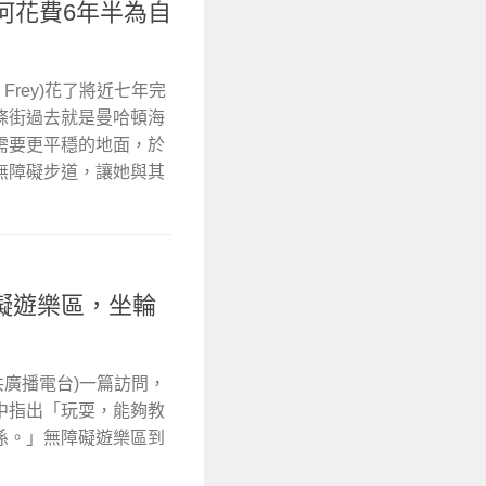
何花費6年半為自
 Frey)花了將近七年完
條街過去就是曼哈頓海
需要更平穩的地面，於
無障礙步道，讓她與其
礙遊樂區，坐輪
 美國公共廣播電台)一篇訪問，
中指出「玩耍，能夠教
係。」無障礙遊樂區到