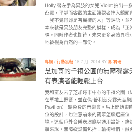
Holly 替左手為異肢的女兒 Violet 拍
凸顯，平靜而客觀的畫面讓觀者掉入鏡頭
「我不覺得妳是有異樣的人」等評語，並
本來就是異肢朋友完整的模樣，成為「正
標。同時作者也期待，未來更多身體異樣
地被視為自然的一部份。
專欄
/
行動無礙
15 7 月, 2014
BY
易 君珊
芝加哥的千禧公園的無障礙露
有表演者能輕鬆上台
我和室友去了芝加哥市中心的千禧公園（Mille
在草地上野餐，並在傑·普利茲克露天音樂廳 （Ja
Pavilion） 聽免費的音樂會。馬上開
位的設計，也注意前來的觀眾怎麼選座位
境。這個戶外音樂表演廳以通用設計、綠
體來說，無障礙設備包括：輪椅租借、融合性（i