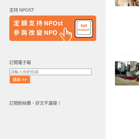
鍵
支持 NPOST
字:
訂閱電子報
訂閱粉絲團，好文不漏接！