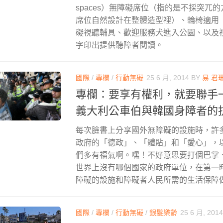
spaces）無障礙席位（指的是不採突兀
席位自然設計在整體造型裡）、輪椅適用
礙視聽輔具、歡迎服務犬進入公園、以及
字印出提供聽障者閱讀。
國際
/
專欄
/
行動無礙
25 6 月, 2014
BY
易 君
專欄：要享有權利，就要聯手
義大利公車伯與韓國身障者的
每次臉書上分享國外無障礙的設施時，許
政府的「德政」、「體貼」和「愛心」，
們多有福氣啊。嘿！不好意思要打個巴掌
世界上沒有哪個國家的政府單位，在第一
障礙的設施和障礙者人民所需的生活保障
國際
/
專欄
/
行動無礙
/
銀髮樂齡
25 6 月, 2014