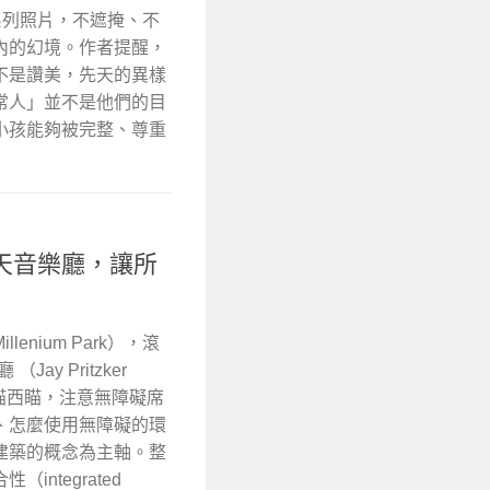
出一系列照片，不遮掩、不
內的幻境。作者提醒，
不是讚美，先天的異樣
常人」並不是他們的目
小孩能夠被完整、尊重
天音樂廳，讓所
nium Park），滾
y Pritzker
始東瞄西瞄，注意無障礙席
、怎麼使用無障礙的環
建築的概念為主軸。整
ntegrated