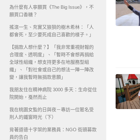
為什麼有人寧願買《The Big Issue》，不
願買口香糖？
搖滾一生、充實又狼狽的樹木希林：「人
都會死，至少要死成自己喜歡的樣子。」
【捐款人想什麼？】「我非常重視財報的
合理度、透明度」、「暫時不會想再捐給
全球性組織，想支持更多在地服務型組
織」、「對社會或自己的想法一陣一陣改
變，讓我暫時無捐款意願」
我朋友住在精神病院 3000 多天：生命從住
院開始，戞然而止
我在桃園女監的日與夜－專訪一位匿名受
刑人的鐵窗時光（下）
背著道德十字架的業務員：NGO 街頭募款
員的告白