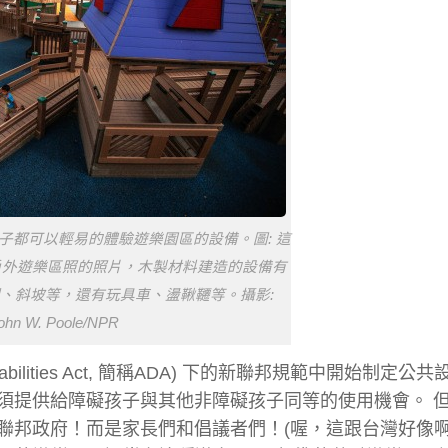
子都可以輕易的體驗遊樂園區的設備。圖: 這
戶外遊樂區照的照片，木製材料建造的設備有
、斜坡等，還有玩具車、盪鞦韆等。攝影:
ohn W. Poole/NPR
sabilities Act, 簡稱ADA) 下的新聯邦規範中開始制定
提供給障礙孩子與其他非障礙孩子同等的使用機會。 但 
邦政府！而是家長們和倡議者們！(喔，這跟台灣好像啊)