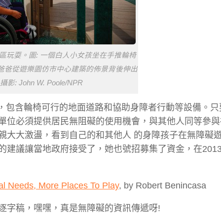
區玩耍。圖: 一個白人小女孩坐在手推輪椅
爸爸從遊樂園仿市中心建築的佈景背後伸出
: John W. Poole/NPR
障礙，包含輪椅可行的地面道路和協助身障者行動等設備。
單位必須提供居民無阻礙的使用機會，與其他人同等參與
親大大激盪，看到自己的和其他人 的身障孩子在無障礙
建議讓當地政府接受了，她也號招募集了資金，在201
al Needs, More Places To Play
, by Robert Benincasa
逐字稿，嘿嘿，真是無障礙的資訊傳遞呀!