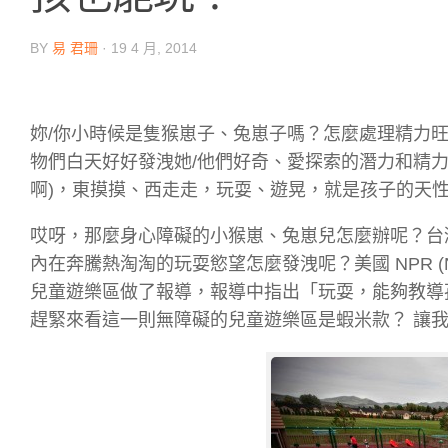
BY
易 君珊
·
19 4 月, 2014
妳/你小時候是隻猴崽子、兔崽子嗎？怎麼處理精力旺
物們白天好好發洩她/他們好奇、愛探索的潛力和精力
啊)，東摸摸、西走走，玩耍、遊晃，就是孩子的天
哎呀，那麼身心障礙的小猴崽、兔崽兒怎麼辦呢？台
內在奔騰熱淘淘的玩耍慾望怎麼發洩呢？美國 NPR (Nati
兒童遊樂區做了報導，報導中指出「玩耍，能夠教導
趕緊來看這一則無障礙的兒童遊樂區是蝦米款？ 讓