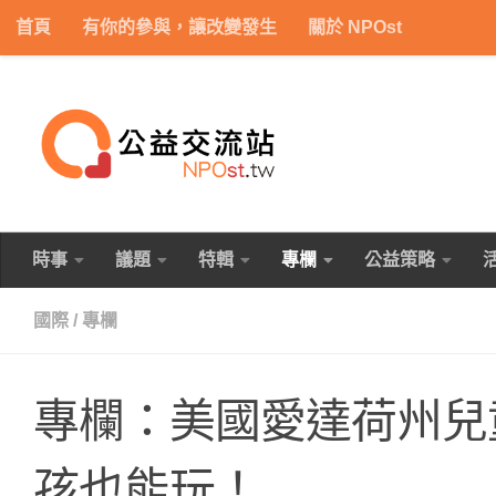
首頁
有你的參與，讓改變發生
關於 NPOst
Skip to content
時事
議題
特輯
專欄
公益策略
國際
/
專欄
專欄：美國愛達荷州兒
孩也能玩！