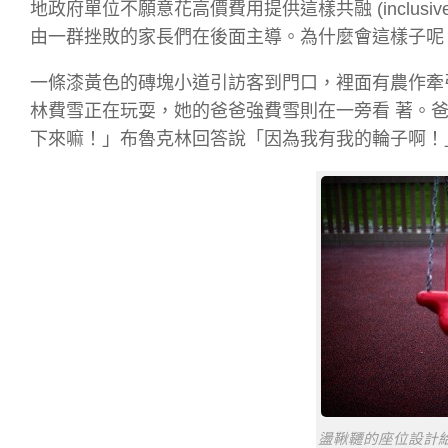
地政府單位不願意花高價費用提供這樣共融 (inclus
由一群挫敗的家長們在後面主導。為什麼會這樣子呢？
一條漆黃色的磚塊小道引訪客到門口，裡面有農作牽
林費雪正在玩耍，她的爸爸強費雪則在一旁看 著。
下來嘛！」布魯克林回答說「因為我有我的輪子啊！
盪鞦韆的座位設計給