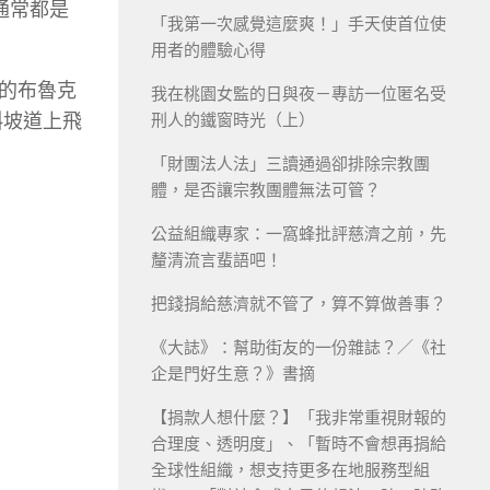
，通常都是
「我第一次感覺這麼爽！」手天使首位使
用者的體驗心得
的布魯克
我在桃園女監的日與夜－專訪一位匿名受
斜坡道上飛
刑人的鐵窗時光（上）
「財團法人法」三讀通過卻排除宗教團
體，是否讓宗教團體無法可管？
公益組織專家：一窩蜂批評慈濟之前，先
釐清流言蜚語吧！
把錢捐給慈濟就不管了，算不算做善事？
《大誌》：幫助街友的一份雜誌？／《社
企是門好生意？》書摘
【捐款人想什麼？】「我非常重視財報的
合理度、透明度」、「暫時不會想再捐給
全球性組織，想支持更多在地服務型組