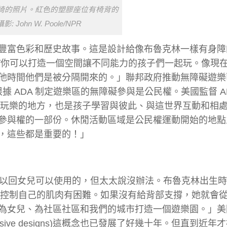
椅的照片。紅色的塑膠座位有椅背的
: John W. Poole/NPR
豐富色彩和歷史故事。這是設計給像布魯克林一樣有身障
/你可以打造一個空間讓不同能力的孩子們一起玩。像現
他時間他們是被分隔開來的。」聯邦政府推動無障礙遊樂
據 ADA 制定遊樂區的無障礙參與是公民權。美國監督 A
只是孩子玩樂的地方，也是孩子學習與彼此、與這世界互動和相
參與權的一部份。休閒活動區域是公民權運動開始的地點
，這些都是重要的！」
，以回女兒可以使用的，但太太說沒辦法。布魯克林出生
裂)以致於她控制自己的肌肉有困難。如果沒有給背部支撐，她就會
為女兒、為社區社區和我們的城市打造一個遊樂園。」美
usive designs)這概念也已發展了好幾十年。但直到近年