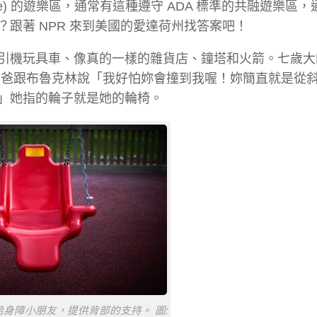
ive) 的遊樂區，通常有這種遵守 ADA 標準的共融遊樂區
跟著 NPR 來到美國的愛達荷州找答案吧！
引機玩具車、像真的一樣的雜貨店、鐘塔和火箭。七歲大
爸爸跟布魯克林說「我好怕妳會撞到我喔！妳簡直就是從
」她指的輪子就是她的輪椅。
身障小朋友，提供背部的支持。 圖: