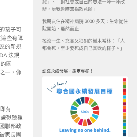
織」、「對社會或自己的想法一陣一陣改
變，讓我暫時無捐款意願」
我朋友住在精神病院 3000 多天：生命從住
院開始，戞然而止
的孩子可
在這些有障
搖滾一生、充實又狼狽的樹木希林：「人
區的新規
都會死，至少要死成自己喜歡的樣子。」
DA 法規
處的園
認識永續發展，鎖定專欄！
之一，像
時即有
從盪鞦韆裡
國聯邦政
才被家長團