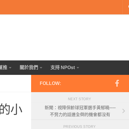
幫推
關於我們
支持 NPOst
FOLLOW:
NEXT STORY
的小
新聞：視障保齡球冠軍選手黃郁曉──
不努力的話連全倒的機會都沒有
PREVIOUS STORY