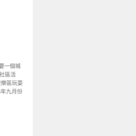
只要一個城
社區活
遊樂區玩耍
3年九月份