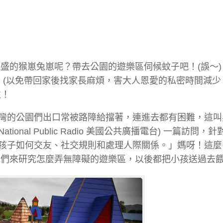
盛的猴崽兔崽呢？帶去公園的遊樂區伺候蚊子吧！(誤～)
 (以免帶回家後找家長麻煩，害大人恩愛的私密時間減少
性！
灣的公園們出口常被路障給擋著，連進去都有困難，這叫
onal Public Radio 美國公共廣播電台) 一篇訪問，
孩子如何交友、社交規則和處理人際關係。」媽呀！這麼
我們來研究怎麼弄無障礙的遊樂區，以後都把小孩送過去