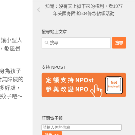
知識：沒有天上掉下來的權利，看1977
年美國身障者504條款佔領活動
搜尋站上文章
 讓小型人
搜
尋
，煞風景
關
鍵
支持 NPOST
字:
身為孩子
針對無障礙的
多好處，
餵蚊子吧～
訂閱電子報