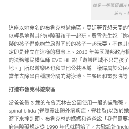
這是一張盪鞦韆座
設計。攝影
這座以她命名的布魯克林遊樂區，蔓延著異想天開的
以輕易地與其他非障礙孩子一起玩。費雪先生說「妳
礙的孩子們能夠並肩與同齡的孩子一起玩耍，不像其
定即是建立在這樣的概念上。2013 年美國聯邦政府根
的法務部民權律師 EVE Hill 說「遊樂區域不
地。」所以遊樂區也和其他公共區域一樣歸屬於公民
當年去除黑白種族分隔的游泳池、午餐區和電影院等
打造布魯克林遊樂區
當爸爸帶 3 歲的布魯克林去公園使用一般的盪鞦韆
spinal bifida (脊髓露出體外癱瘓症，脊柱
溜下來撞到頭。布魯克林的媽媽和爸爸說「我們需要
府無障礙規定從 1990 年代就開始了，共融設計(incl