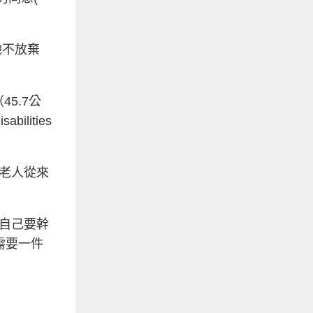
她不放棄
5.7公
lities
老人從來
自己要幹
需要一件