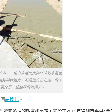
片中，一位白人老太太笑咪咪地拿著金
無障礙步道旁，可見遠方正在施工的工
以及背景一望無際的海與天。
原圖
請按此
。
誠懇熱情的態度和堅定，終於在2012年得到市委員4票