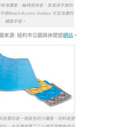
繪有海灘墊、輪椅使用者、家長與手推的
each Access Surface 可及海灘的
鋪面步道。
圖來源: 紐約市公園與休閒部
網站
。
央放置的是一捲藍色的沙灘墊，材料是塑
設計，右手邊放置了三小塊不同顏色的沙