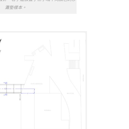
灘墊樣本。