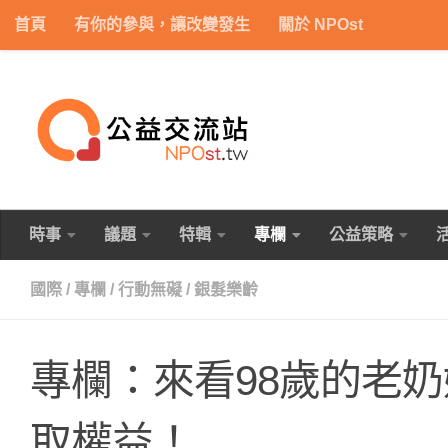
首頁
有你的參與，讓改變發生
關於 NPOst
Skip to content
時事
議題
特輯
專欄
公益策略
國際
/
專欄
/
行動無礙
/
銀髮樂齡
專欄：來看98歲的老
取權益！