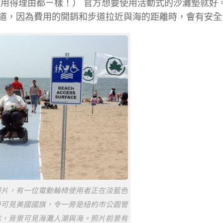
用得理由都ㄧ樣！） 官方想要使用活動式的沙灘墊就好。2
道，因為費用的開銷和步道拉近與海的距離時，會有安全
照片，有一位電動輪椅使用者正在淡藍色
旁可見美國國旗，令一旁是紐約市公園管
誌，背景可見海灘人潮與海。照片前景有