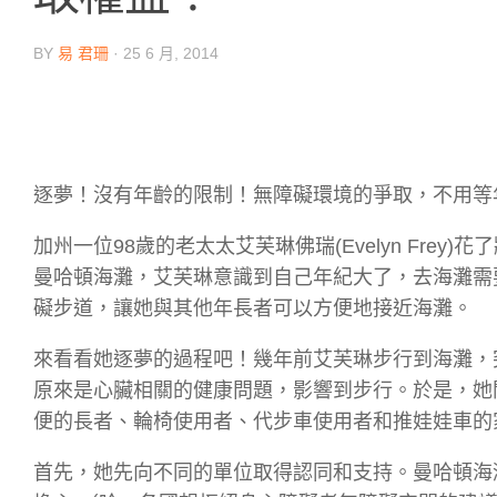
BY
易 君珊
·
25 6 月, 2014
逐夢！沒有年齡的限制！無障礙環境的爭取，不用等
加州一位98歲的老太太艾芙琳佛瑞(Evelyn Fr
曼哈頓海灘，艾芙琳意識到自己年紀大了，去海灘需
礙步道，讓她與其他年長者可以方便地接近海灘。
來看看她逐夢的過程吧！幾年前艾芙琳步行到海灘，
原來是心臟相關的健康問題，影響到步行。於是，她
便的長者、輪椅使用者、代步車使用者和推娃娃車的
首先，她先向不同的單位取得認同和支持。曼哈頓海