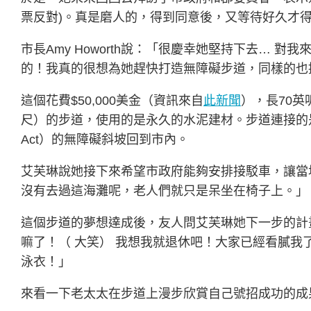
票反對)。真是磨人的，得到同意後，又等待好久才
市長Amy Howorth說：「很慶幸她堅持下去…
的！我真的很想為她趕快打造無障礙步道，同樣的也
這個花費$50,000美金（資訊來自
此新聞
），長70英
尺）的步道，使用的是永久的水泥建材。步道連接的是42街口符合A
Act）的無障礙斜坡回到市內。
艾芙琳說她接下來希望市政府能夠安排接駁車，讓當
沒有去過這海灘呢，老人們就只是呆坐在椅子上。」
這個步道的夢想達成後，友人問艾芙琳她下一步的計
嘛了！（ 大笑） 我想我就退休吧！大家已經看膩
泳衣！」
來看一下老太太在步道上漫步欣賞自己號招成功的成