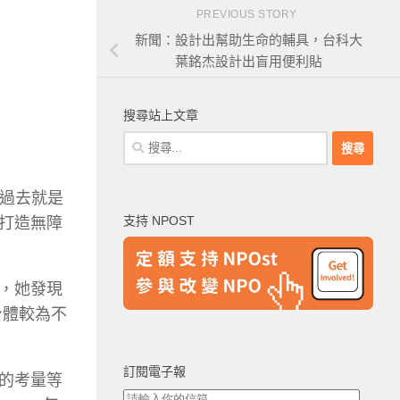
PREVIOUS STORY
新聞：設計出幫助生命的輔具，台科大
葉銘杰設計出盲用便利貼
搜尋站上文章
搜
尋
關
街過去就是
鍵
支持 NPOST
打造無障
字:
，她發現
身體較為不
訂閱電子報
的考量等