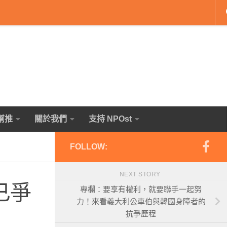
幫推
關於我們
支持 NPOst
FOLLOW:
NEXT STORY
已爭
專欄：要享有權利，就要聯手一起努
力！來看義大利公車伯與韓國身障者的
抗爭歷程