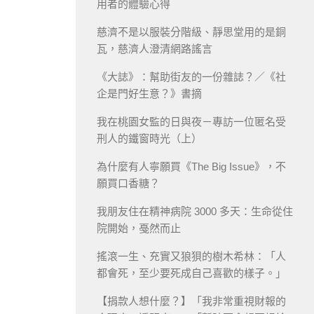
用者的體驗心得
慈濟不是以服裝分階級、靜思堂用的是銅
瓦，慈濟人澄清網路謠言
《大誌》：幫助街友的一份雜誌？／《社
企是門好生意？》書摘
我在桃園女監的日與夜－專訪一位匿名受
刑人的鐵窗時光（上）
為什麼有人寧願買《The Big Issue》，不
願買口香糖？
我朋友住在精神病院 3000 多天：生命從住
院開始，戞然而止
搖滾一生、充實又狼狽的樹木希林：「人
都會死，至少要死成自己喜歡的樣子。」
【捐款人想什麼？】「我非常重視財報的