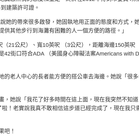
得到建築許可證。
 對我來說她的帶來很多啟發，她固執地用正面的態度和方式，
提供其他步行到海灘有困難的人一個方便的路徑。」
呎（21公尺）、寬10英呎 （3公尺），距離海邊150英呎（4
DA （美國身心障礙法案Americans with Disabi
地的老人中心的長者能方便的搭公車去海邊。她說「很多
畫，她說「我花了好多時間在這上面，現在我突然不知道
我了啦！老實說我真不敢相信這步道已經完成了，現在我只
果吧！