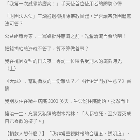
「我第一次感覺這麼爽！」手天使首位使用者的體驗心得
「財團法人法」三讀通過卻排除宗教團體，是否讓宗教團體無
法可管？
公益組織專家：一窩蜂批評慈濟之前，先釐清流言蜚語吧！
把錢捐給慈濟就不管了，算不算做善事？
我在桃園女監的日與夜－專訪一位匿名受刑人的鐵窗時光
（上）
《大誌》：幫助街友的一份雜誌？／《社企是門好生意？》書
摘
我朋友住在精神病院 3000 多天：生命從住院開始，戞然而止
搖滾一生、充實又狼狽的樹木希林：「人都會死，至少要死成
自己喜歡的樣子。」
【捐款人想什麼？】「我非常重視財報的合理度、透明度」、