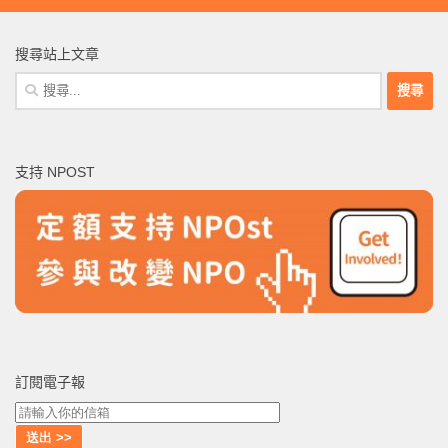
搜尋站上文章
搜
尋
關
鍵
支持 NPOST
字:
訂閱電子報