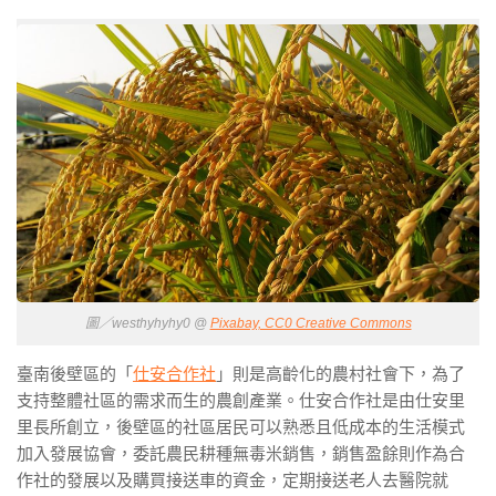
圖／westhyhyhy0 @
Pixabay, CC0 Creative Commons
臺南後壁區的「
仕安合作社
」則是高齡化的農村社會下，為了
支持整體社區的需求而生的農創產業。仕安合作社是由仕安里
里長所創立，後壁區的社區居民可以熟悉且低成本的生活模式
加入發展協會，委託農民耕種無毒米銷售，銷售盈餘則作為合
作社的發展以及購買接送車的資金，定期接送老人去醫院就