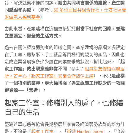
診，解決就醫不便的問題。
經由共同利害關係的維繫，產生認
同感跟參與感。
（參考：
60 多位居民共組合作社，仕安社區賣
米做老人福利基金
）
由此來看，產業建構在這裡更接近於
對當下社會的回應，並建
立更適宜、健全的生活方式
。
過去在關注經濟弱勢者的組織之間，產業建構的品項大多限定
在手工皂、鳳梨酥、手工藝品等門檻相對親切的產品，因此也
造成產業發展多多少少處在同業競爭的狀況。對比起來，
「起
家工作室」的出現意義非常不同
（參考：
組織街友修復弱勢居
所，芒草心「起家工作室」異業合作熱情上線
）
，不只是建構
了一個特別的業種，更大幅增強了過去組織工作缺少的一項關
鍵資源──「營造」
。
起家工作室：修繕別人的房子，也修繕
自己的生活
臺灣芒草心慈善協會長期發展無家者及經濟弱勢族群的培力計
畫，不論是「
起家工作室
」、「
街遊 Hidden Taipei
」、「流浪