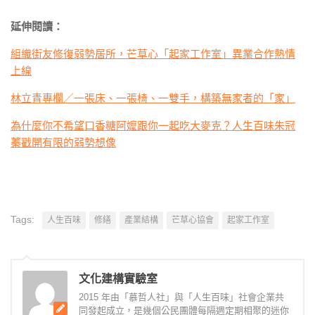
延伸閱讀：
組織街友修復弱勢居所，芒草心「起家工作室」異業合作熱情
上線
林立青專欄／一張床、一張椅、一雙手，構築無家者的「家」
為什麼你不希望口香糖阿嬤跟你一起吃大麥克？人生百味朱冠
蓁戳開有限的弱勢想像
Tags:
人生百味
修繕
產業結構
芒草心協會
起家工作室
文化建構實驗室
2015 年由「慕哲人社」與「人生百味」社會企業共
同發起成立，是幾個公民團體每隔週定期相聚的迷你