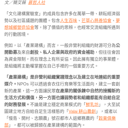
文／簡艾薇
慕哲人社
「文化建構實驗室」的成員包含許多在萬華一帶、耕耘經濟弱
勢以及社區議題的團體。包含
人生百味
、
芒草心慈善協會
、
夢
想城鄉營造協會
等，除了價值的思辨，也經常交流組織所遇到
的行動困境。
例如，以「產業建構」而言，一般非營利組織的財源可分為
公
開勸募
及來自
創投、私人企業與政府的資金補助
，但往往會因
為資金限制，而在理念上有所妥協。因此擁有獨立的事業體，
是組織將主動權掌握在自己手裡的一個重要方式。
「產業建構」是非營利組織實踐理念以及建立在地連結的重要
媒介。
NPOs 可以透過食衣住行育樂等生活面向，建立一套創
新的產業，這一方面讓民眾
在產業的關係鍊中自然的接觸新的
生活方式和價值，另一方面也讓弱勢者和組織都能有自給自足
的財務發展。
不論是建立穩定商業模式的「
鮮乳坊
」，大至試
圖建立地方自給自足生活樣態的「
Valai 耕山農創
」，或者以
「慢島、開村、志願農」號召都市人返鄉務農的「
穀東俱樂
部
」，都可以被歸類在產業建構的範圍內。