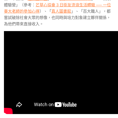
體驗營」（參考：
芒草心協會 3 日街友流浪生活體驗 ── 一位
臺大老師的參加心得
）、「
真人圖書館
」、「百大職人」，都
嘗試破除社會大眾的想像，也同時與培力對象建立夥伴關係，
為他們帶來直接收入。