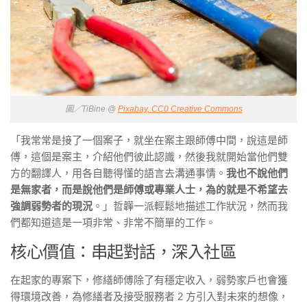
圖／TiBine @
Pixabay, CC0 Creative Commons
「我常常是接了一個案子，就坐在案主跟師傅中間，說這是師
傅，這個是案主，介紹他們彼此認識，然後我就開始當他們雙
方的翻譯人，用各自聽得懂的語言去溝通事情。
我也不說他們
是無家者，而是說他們是師傅或專業人士，為的就是不希望去
強調弱勢者的現況
。」哲韡一派輕鬆地描述工作狀況，然而我
們都知道這是一項非常、非常不簡單的工作。
核心價值：串起對話，深入社區
在起家的專案下，修繕師傅除了有穩定收入，弱勢家戶也會獲
得環境改善，為修繕者及接受服務者 2 方引入對未來的想像，