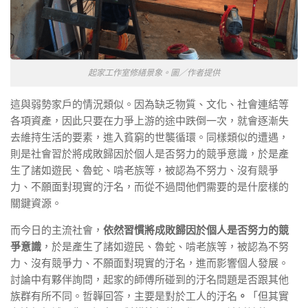
起家工作室修繕景象。圖／作者提供
這與弱勢家戶的情況類似。因為缺乏物質、文化、社會連結等
各項資產，因此只要在力爭上游的途中跌倒一次，就會逐漸失
去維持生活的要素，進入貧窮的世襲循環。同樣類似的遭遇，
則是社會習於將成敗歸因於個人是否努力的競爭意識，於是產
生了諸如遊民、魯蛇、啃老族等，被認為不努力、沒有競爭
力、不願面對現實的汙名，而從不過問他們需要的是什麼樣的
關鍵資源。
而今日的主流社會，
依然習慣將成敗歸因於個人是否努力的競
爭意識
，於是產生了諸如遊民、魯蛇、啃老族等，被認為不努
力、沒有競爭力、不願面對現實的汙名，進而影響個人發展。
討論中有夥伴詢問，起家的師傅所碰到的汙名問題是否跟其他
族群有所不同。哲韡回答，主要是對於工人的汙名
。
「但其實