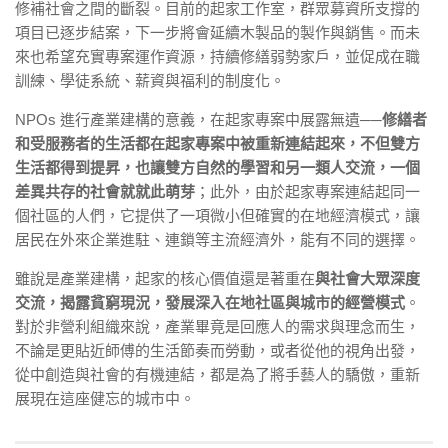
修補社會之間的斷裂。目前的起家工作室，群眾募資所支撐的
項目已逐步結案，下一步將會延續木製品的製作與銷售。而未
來也希望充實專案運作資源，持續修繕弱勢家戶，並促成在職
訓練、學徒系統、薪資與福利的制度化。
NPOs 進行產業建構的意義，在起家專案中展露無遺
──
修繕者
和受服務者的生活都在起家專案中被重新連結起來，不但雙方
生活都得到提昇，也讓雙方自然的學習和另一類人交流，一個
差異共存的社會就就此萌芽
；此外，由於起家專案連結起同一
個社區的人們，它提供了一項微小但確實的在地經濟模式，讓
居民在外來企業進駐、連鎖等主流經濟外，能有不同的選擇。
雖說是產業建構，起家的核心價值還是著重在
與社會大眾深度
交流，揭露貧窮現況，發展深入在地社區與城市的經營模式
。
對於非營利組織來說，產業畢竟是回應人的需求與理念而生，
不論是更貼近師傅的生活節奏而勞動，或者從他的視角出發，
從中創造與社會的有機連結，都是為了將手藝人的驕傲，重新
展現在這座健忘的城市中。