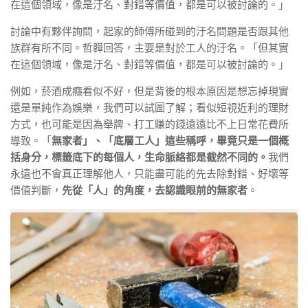
在這個領域，像是汙名、對錯等價值，都是可以被討論的。」
討論中有夥伴詢問，起家的師傅所碰到的汙名問題是否跟其他
族群有所不同。哲韡回答，主要是對於工人的汙名。「但其實
在這個領域，像是汙名、對錯等價值，都是可以被討論的。」
例如，菸酒成癮看似不好，但是背後的根本原因是想忘掉現實
還是單純作為娛樂，我們可以試圖了解；看似短視近利的理財
方式，也可能是因為舉牌、打工賺的錢遠遠比不上日常花費所
導致。「
無家者」、「底層工人」這些稱呼，畢竟只是一個概
括身分，標籤底下的每個人，生命脈絡都是截然不同的。
我們
永遠也不會真正理解他人，只能盡可能的先去除對錯、好壞等
價值判斷，
先從「人」的角度，去認識眼前的無家者
。