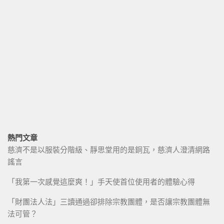
熱門文章
慈濟不是以服裝分階級、靜思堂用的是銅瓦，慈濟人澄清網路
謠言
「我第一次感覺這麼爽！」手天使首位使用者的體驗心得
「財團法人法」三讀通過卻排除宗教團體，是否讓宗教團體無
法可管？