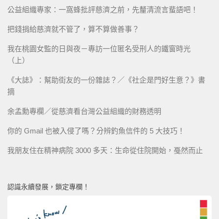
公益組織專家：一窩蜂批評慈濟之前，先釐清流言蜚語吧！
把錢捐給慈濟就不管了，算不算做善事？
我在桃園女監的日與夜－專訪一位匿名受刑人的鐵窗時光
（上）
《大誌》：幫助街友的一份雜誌？／《社企是門好生意？》書
摘
余孟勳專欄／從慈濟看台灣公益組織的財務透明
你的 Gmail 也被入侵了嗎？分辨釣魚信件的 5 大技巧！
我朋友住在精神病院 3000 多天：生命從住院開始，戞然而止
認識永續發展，鎖定專欄！