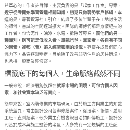
芒草心的工作者許哲韡，主要負責的是「起家工作室」專案，
近乎從零開始學習營造相關知識，初期只做弱勢家戶修繕。
幸
運的是，靠著資深社工引介，結識了多位半輩子在工地討生活
的師傅，嘗試的空間逐漸擴大。團隊的師傅們都是身懷絕技的
工作者，包含泥作、油漆、水電、拆除等專業，而
他們的另一
種識別，則可能是低收入者、單親爸爸、無家者，各自有不同
的因素，卻都（曾）落入經濟艱困的境況
。專案在成員們同心
協力下，品質逐漸穩定，目前除了改善弱勢住戶的居住環境，
也承接一般商業裝修案。
標籤底下的每個人，生命脈絡截然不同
一般來說，經濟弱勢族群在
就業市場的困境，可包含個人因
素
，和
社會資本缺乏
等面向。
簡單來說，室內裝修業的市場現況，由於施工方與業主的知識
系統差異，常由設計公司包辦修繕案件，從接案、報價、雇用
工班、直到結案，較少業主有機會親自洽詢師傅施工。設計公
司基於成本與施工監管的考量，大多找有一定規模的工班配