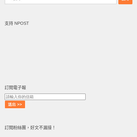
尋
關
鍵
支持 NPOST
字:
訂閱電子報
訂閱粉絲團，好文不漏接！