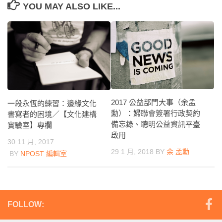
YOU MAY ALSO LIKE...
2017 公益部門大事（余孟
一段永恆的練習：邊緣文化
勳）：婦聯會簽署行政契約
書寫者的困境／【文化建構
備忘錄、聰明公益資訊平臺
實驗室】專欄
啟用
30 11 月, 2017
29 1 月, 2018
BY
余 孟勳
BY
NPOST 編輯室
FOLLOW: