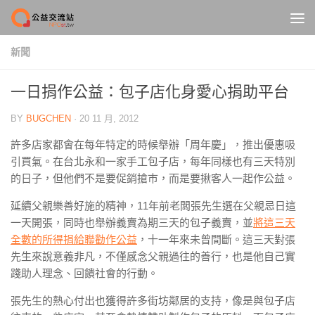
Skip to content
新聞
一日捐作公益：包子店化身愛心捐助平台
BY
BUGCHEN
·
20 11 月, 2012
許多店家都會在每年特定的時候舉辦「周年慶」，推出優惠吸
引買氣。在台北永和一家手工包子店，每年同樣也有三天特別
的日子，但他們不是要促銷搶巿，
而是要揪客人一起作公益。
延續父親樂善好施的精神，11年前老闆張先生選在父親忌日這
一天開張，同時也舉辦義賣為期三天的包子義賣，並
將這三天
全數的所得捐給聯勸作公益
，十一年來未曾間斷。這三天對張
先生來說意義非凡，不僅感念父親過往的善行，也是他自己實
踐助人理念、回饋社會的行動。
張先生的熱心付出也獲得許多街坊鄰居的支持，像是與包子店