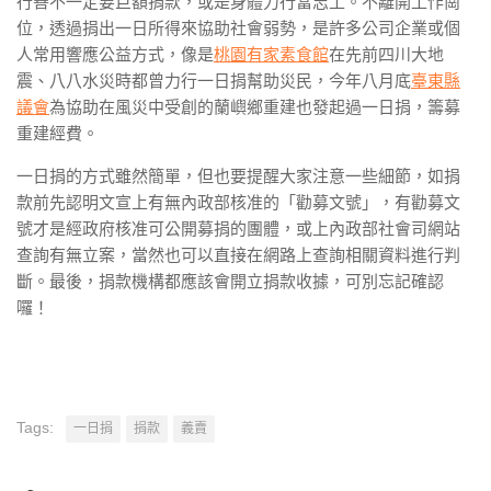
行善不一定要巨額捐款，或是身體力行當志工。不離開工作崗
位，透過捐出一日所得來協助社會弱勢，是許多公司企業或個
人常用響應公益方式，像是
桃園有家素食館
在先前四川大地
震、八八水災時都曾力行一日捐幫助災民，今年八月底
臺東縣
議會
為協助在風災中受創的蘭嶼鄉重建也發起過一日捐，籌募
重建經費。
一日捐的方式雖然簡單，但也要提醒大家注意一些細節，如捐
款前先認明文宣上有無內政部核准的「勸募文號」，有勸募文
號才是經政府核准可公開募捐的團體，或上內政部社會司網站
查詢有無立案，當然也可以直接在網路上查詢相關資料進行判
斷。最後，捐款機構都應該會開立捐款收據，可別忘記確認
囉！
Tags:
一日捐
捐款
義賣