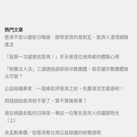
熱門文章
慈濟不是以服裝分階級、靜思堂用的是銅瓦，慈濟人澄清網路
謠言
「我第一次感覺這麼爽！」手天使首位使用者的體驗心得
「財團法人法」三讀通過卻排除宗教團體，是否讓宗教團體無
法可管？
公益組織專家：一窩蜂批評慈濟之前，先釐清流言蜚語吧！
把錢捐給慈濟就不管了，算不算做善事？
我在桃園女監的日與夜－專訪一位匿名受刑人的鐵窗時光
（上）
余孟勳專欄／從慈濟看台灣公益組織的財務透明