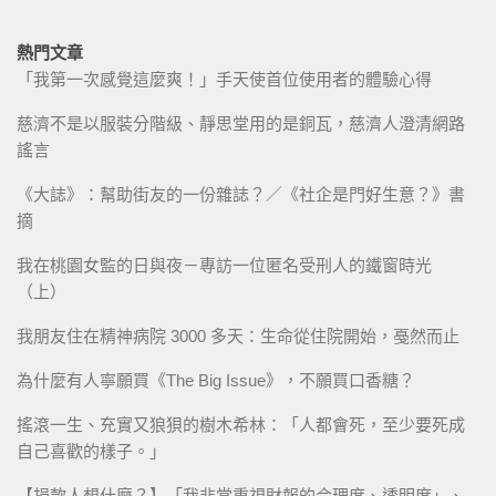
熱門文章
「我第一次感覺這麼爽！」手天使首位使用者的體驗心得
慈濟不是以服裝分階級、靜思堂用的是銅瓦，慈濟人澄清網路
謠言
《大誌》：幫助街友的一份雜誌？／《社企是門好生意？》書
摘
我在桃園女監的日與夜－專訪一位匿名受刑人的鐵窗時光
（上）
我朋友住在精神病院 3000 多天：生命從住院開始，戞然而止
為什麼有人寧願買《The Big Issue》，不願買口香糖？
搖滾一生、充實又狼狽的樹木希林：「人都會死，至少要死成
自己喜歡的樣子。」
【捐款人想什麼？】「我非常重視財報的合理度、透明度」、