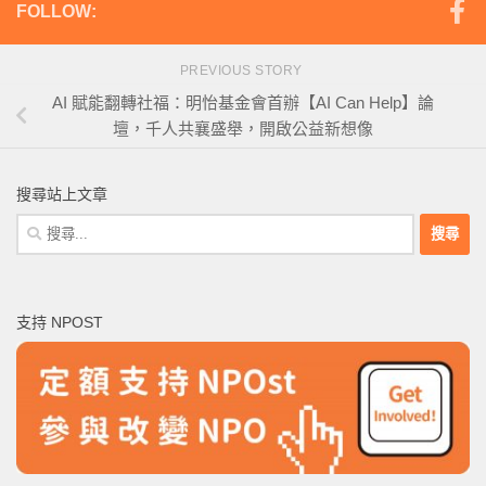
FOLLOW:
PREVIOUS STORY
AI 賦能翻轉社福：明怡基金會首辦【AI Can Help】論
壇，千人共襄盛舉，開啟公益新想像
搜尋站上文章
搜
尋
關
鍵
支持 NPOST
字: