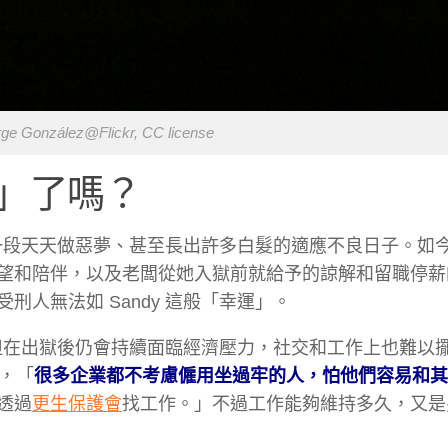
orge González@Flickr, CC license
」了嗎？
一段天天做惡夢、甚至長出許多白髮的適應不良日子。如今 S
望和陪伴，以及老闆從她入獄前就給予的諒解和留職停薪
人無法如 Sandy 這般「幸運」。
人不但在出獄後仍會持續面臨經濟壓力，社交和工作上也難以
說，「
很多企業都不考慮僱用坐過牢的人，怕他們容易和其
透過
更生保護會
找工作。」不過工作能夠維持多久，又是