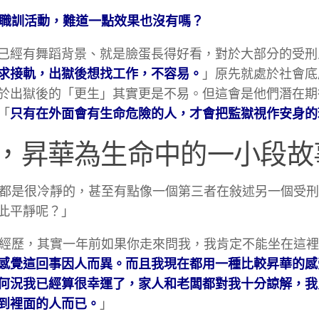
職訓活動，難道一點效果也沒有嗎？
已經有舞蹈背景、就是臉蛋長得好看，對於大部分的受刑
求接軌，出獄後想找工作，不容易。
」原先就處於社會底
於出獄後的「更生」其實更是不易。但這會是他們潛在期
「
只有在外面會有生命危險的人，才會把監獄視作安身的
，昇華為生命中的一小段故
y 都是很冷靜的，甚至有點像一個第三者在敍述另一個受
此平靜呢？」
我的經歷，其實一年前如果你走來問我，我肯定不能坐在這
感覺這回事因人而異。而且我現在都用一種比較昇華的感
何況我已經算很幸運了，家人和老闆都對我十分諒解，我
到裡面的人而已。
」