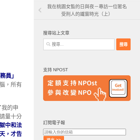
我在桃園女監的日與夜－專訪一位匿名
受刑人的鐵窗時光（上）
搜尋站上文章
搜
尋
關
鍵
支持 NPOST
字:
務員」
腦，所有
了我的申
請量十分
訂閱電子報
獄中和法
天，才告