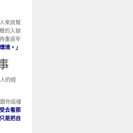
人來說幫
層的入獄
待重返牢
環境。」
事
刑人的經
裡跟你這樣
受去看那
只是把自