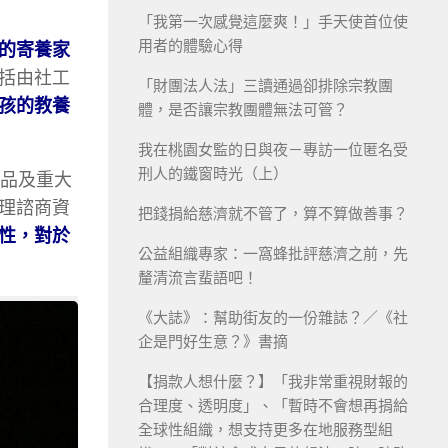
「我第一次感覺這麼爽！」手天使首位使
用者的體驗心得
的寄養家
括由社工
「財團法人法」三讀通過卻排除宗教團
孩的教養
體，是否讓宗教團體無法可管？
我在桃園女監的日與夜－專訪一位匿名受
刑人的鐵窗時光（上）
毒品及重大
理諮商資
把錢捐給慈濟就不管了，算不算做善事？
性，對於
公益組織專家：一窩蜂批評慈濟之前，先
釐清流言蜚語吧！
《大誌》：幫助街友的一份雜誌？／《社
企是門好生意？》書摘
【捐款人想什麼？】「我非常重視財報的
合理度、透明度」、「暫時不會想再捐給
全球性組織，想支持更多在地服務型組