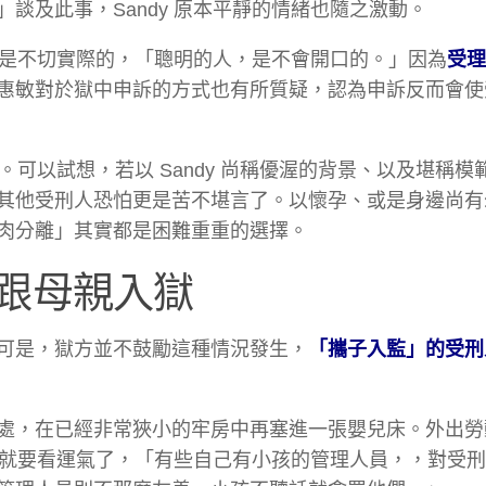
」談及此事，Sandy 原本平靜的情緒也隨之激動。
其實是不切實際的，「聰明的人，是不會開口的。」因為
受理
惠敏對於獄中申訴的方式也有所質疑，認為申訴反而會使
。可以試想，若以 Sandy 尚稱優渥的背景、以及堪稱模
其他受刑人恐怕更是苦不堪言了。以懷孕、或是身邊尚有
肉分離」其實都是困難重重的選擇。
跟母親入獄
可是，獄方並不鼓勵這種情況發生，
「攜子入監」的受刑
處，在已經非常狹小的牢房中再塞進一張嬰兒床。外出勞
人員就要看運氣了，「有些自己有小孩的管理人員，，對受