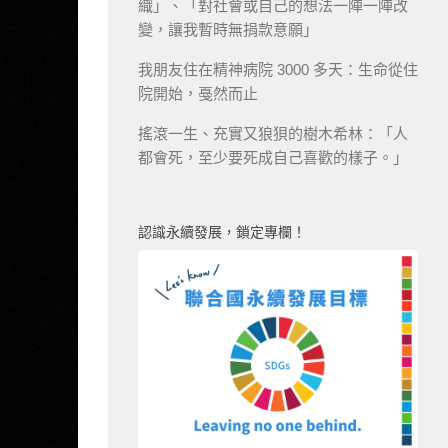
織」、「對社會或自己的想法一陣一陣改
變，讓我暫時無捐款意願」
我朋友住在精神病院 3000 多天：生命從住
院開始，戞然而止
搖滾一生、充實又狼狽的樹木希林：「人
都會死，至少要死成自己喜歡的樣子。」
認識永續發展，鎖定專欄！