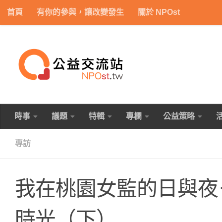
首頁
有你的參與，讓改變發生
關於 NPOst
Skip to content
時事
議題
特輯
專欄
公益策略
專訪
我在桃園女監的日與夜
時光（下）