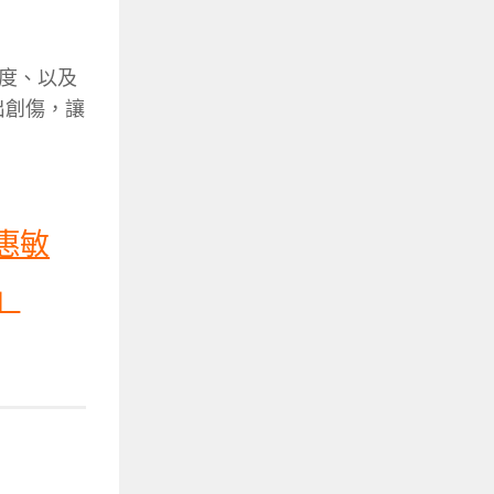
度、以及
出創傷，讓
惠敏
」