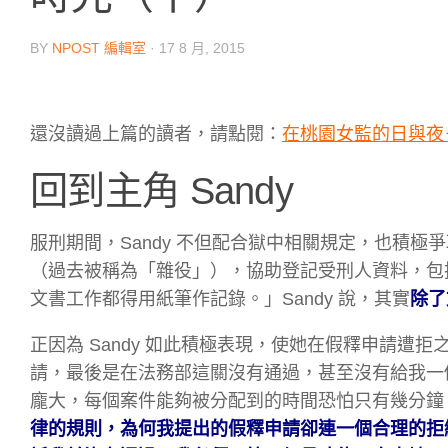
BY
NPOST 編輯室
·
17 8 月, 2015
還沒讀過上篇的讀者，請點閱：
在桃園女監的日與夜
回到主角 Sandy
服刑期間，Sandy 不但配合獄中相關規定，也積
（過去被稱為「雜役」），協助登記受刑人資料，包
文書工作都得用紙筆作記錄。」Sandy 說，其實
除了
正因為 Sandy 如此積極表現，使她在假釋申請
請，最後是在法務部這關沒有通過，甚至沒有給我一
龐大，每個案件能夠被分配到的時間恐怕只有幾分鐘
律的規則，為何我提出的假釋申請卻連一個合理的拒