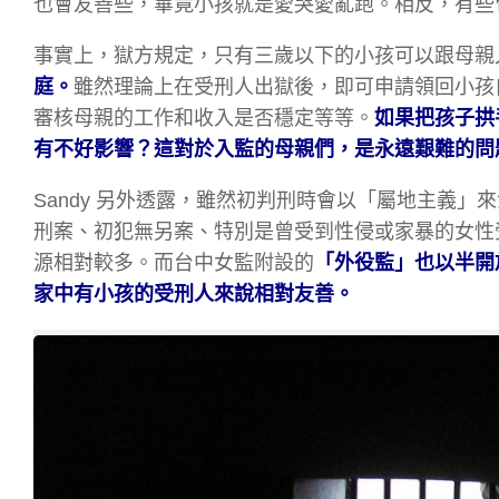
也會友善些，畢竟小孩就是愛哭愛亂跑。相反，有些
事實上，獄方規定，只有三歲以下的小孩可以跟母親
庭。
雖然理論上在受刑人出獄後，即可申請領回小孩
審核母親的工作和收入是否穩定等等。
如果把孩子拱
有不好影響？這對於入監的母親們，是永遠艱難的問
Sandy 另外透露，雖然初判刑時會以「屬地主義
刑案、初犯無另案、特別是曾受到性侵或家暴的女性
源相對較多。而台中女監附設的
「外役監」也以半開
家中有小孩的受刑人來說相對友善。