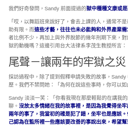
我們好奇發問，Sandy 前面提過的
獄中種種文康或是
「哎，以舞蹈班來說好了，會去上課的人，通常不是
助有限。而
這些才藝，往往也未必能夠和外界產業需
者比例不少，再加上與外界脫節的幾年刑期下來，對
獄的動機嗎？這邊引用台大法律系李茂生教授所言：
尾聲－讓兩年的牢獄之災
採訪過程中，除了提到假釋申請失敗的故事，Sand
歷。我們不禁問她：「為何在說這些事時，你可以如
Sandy 淡淡一笑：「你看我現在那麼輕鬆的在講
聊。
沒放太多情緒在我的故事裡，是因為我覺得坐牢
兩年的事了，我當初的確是犯了錯，坐牢也是應該。
己認為在監所裡一些應該要改善的事說出來，希望幫