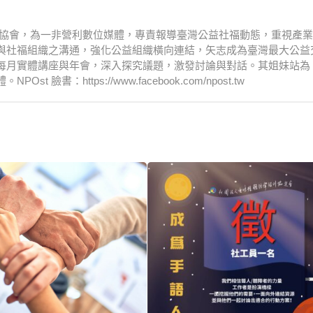
文化協會，為一非營利數位媒體，專責報導臺灣公益社福動態，重視產
與社福組織之溝通，強化公益組織橫向連結，矢志成為臺灣最大公益
每月實體講座與年會，深入探究議題，激發討論與對話。其姐妹站為
：https://www.facebook.com/npost.tw