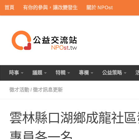
首頁
有你的參與，讓改變發生
關於 NPOst
Skip to content
時事
議題
特輯
專欄
公益策略
徵才活動
/
徵才訊息更新
雲林縣口湖鄉成龍社區
專員各一名