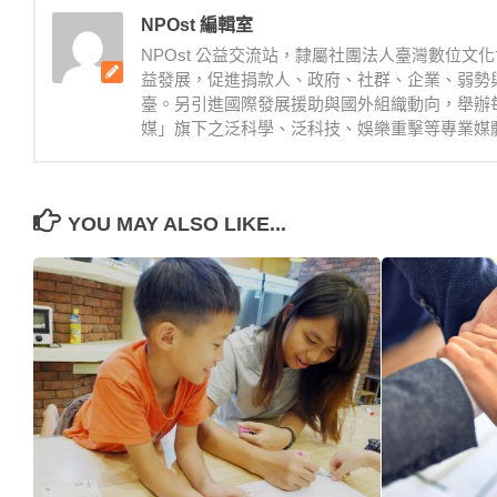
NPOst 編輯室
NPOst 公益交流站，隸屬社團法人臺灣數位
益發展，促進捐款人、政府、社群、企業、弱勢
臺。另引進國際發展援助與國外組織動向，舉辦
媒」旗下之泛科學、泛科技、娛樂重擊等專業媒體。NPOst 臉書
YOU MAY ALSO LIKE...