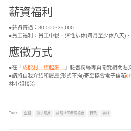
薪資福利
●薪資待遇：30,000~35,000
●員工福利：員工中餐、彈性排休(每月至少休八天)
應徵方式
●在「
成龍村，讚起來！
」臉書粉絲專頁閱覽相關貼
●請將自我介紹和履歷(形式不拘)寄至協會電子信箱
c
林小姐接洽
Tags:
企劃
徵才幫推
成龍社區發展協會
行政
雲林