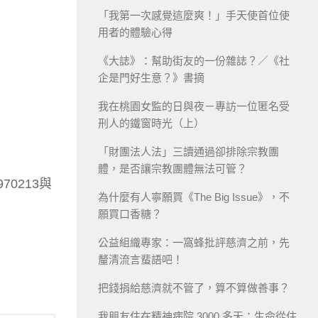
「我第一次感覺這麼爽！」手天使首位使
用者的體驗心得
《大誌》：幫助街友的一份雜誌？／《社
企是門好生意？》書摘
我在桃園女監的日與夜－專訪一位匿名受
刑人的鐵窗時光（上）
「財團法人法」三讀通過卻排除宗教團
體，是否讓宗教團體無法可管？
70213與
為什麼有人寧願買《The Big Issue》，不
願買口香糖？
公益組織專家：一窩蜂批評慈濟之前，先
釐清流言蜚語吧！
把錢捐給慈濟就不管了，算不算做善事？
我朋友住在精神病院 3000 多天：生命從住