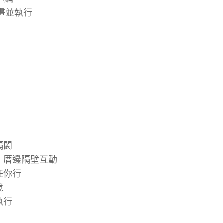
畫並執行
隔閡
、厝邊隔壁互動
任你行
️
執行