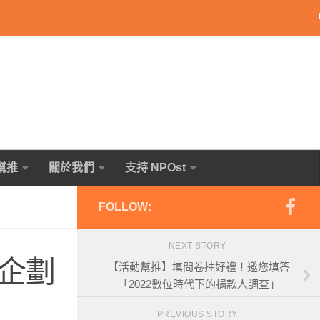
幫推
關於我們
支持 NPOst
FOLLOW:
NEXT STORY
企劃
【活動幫推】填問卷抽好禮！邀您填答
「2022數位時代下的捐款人調查」
PREVIOUS STORY