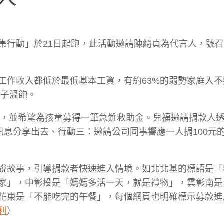
集行動」於21日起跑，此活動邀請陳綺貞為代言人，號
工作收入都低於最低基本工資，有約63%的弱勢家庭入不
孩子溫飽。
需，並希望為孩童募得一筆急難救助金。兒福邀請捐款人
訊息分享出去、行動三：邀請公司同事響應一人捐100元
說故事，引導捐款者快速進入情境。如北北基的標語是「
家」，中彰投是「媽媽多活一天，就是禮物」，雲彰南是
花東是「不能吃完的午餐」，每個網頁也明確標示募款進
利
）