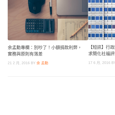
【短訊】行政
余孟勳專欄：別吵了！小額捐款利弊，
求簡化社福評
實務與原則有落差
17 6 月, 2016
B
21 2 月, 2016
BY
余 孟勳