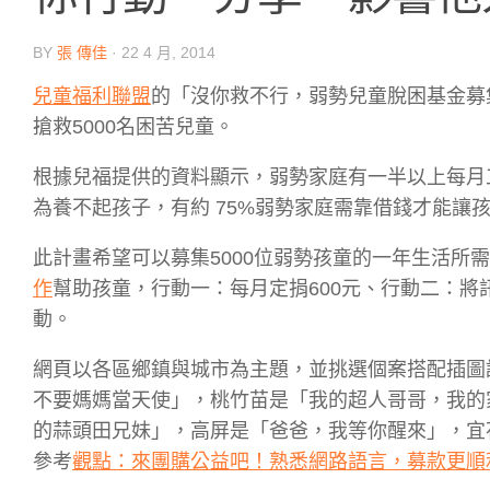
BY
張 傳佳
·
22 4 月, 2014
兒童福利聯盟
的「沒你救不行，弱勢兒童脫困基金募
搶救5000名困苦兒童。
根據兒福提供的資料顯示，弱勢家庭有一半以上每月
為養不起孩子，有約 75%弱勢家庭需靠借錢才能讓
此計畫希望可以募集5000位弱勢孩童的一年生活所
作
幫助孩童，行動一：每月定捐600元、行動二：將
動。
網頁以各區鄉鎮與城市為主題，並挑選個案搭配插圖
不要媽媽當天使」，桃竹苗是「我的超人哥哥，我的
的蒜頭田兄妹」，高屏是「爸爸，我等你醒來」，宜
參考
觀點：來團購公益吧！熟悉網路語言，募款更順