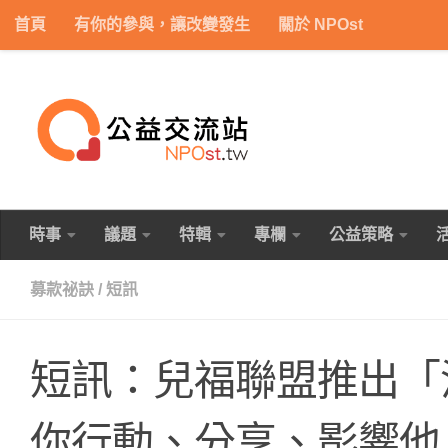
首頁
有你的參與，讓改變發生
關於 NPOst
Skip to content
時事
議題
特輯
專欄
公益策略
募款祕訣
/
短訊
短訊：兒福聯盟推出「
你行動、分享、影響他