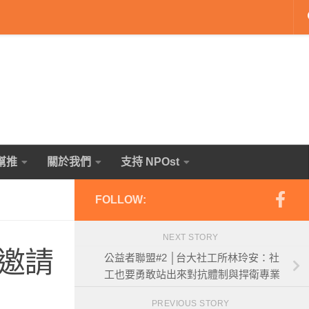
幫推
關於我們
支持 NPOst
FOLLOW:
NEXT STORY
邀請
公益者聯盟#2 │台大社工所林玲安：社
工也要勇敢站出來對抗體制與捍衛專業
PREVIOUS STORY