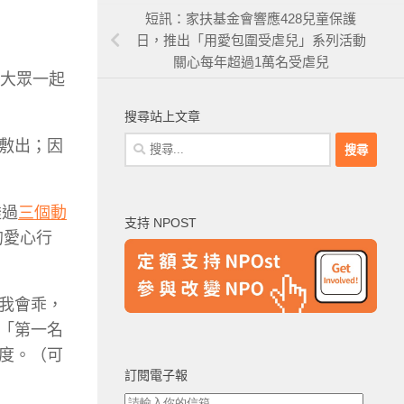
短訊：家扶基金會響應428兒童保護
日，推出「用愛包圍受虐兒」系列活動
關心每年超過1萬名受虐兒
召大眾一起
搜尋站上文章
搜
敷出；因
尋
關
鍵
透過
三個動
支持 NPOST
字:
的愛心行
我會乖，
「第一名
度。（可
訂閱電子報