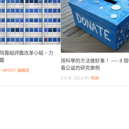
院籌組評鑑改革小組，力
鑑
用科學的方法做好事！ ── 8 
看公益的研究案例
Y
NPOST 編輯室
3 9 月, 2014
BY
阿桀