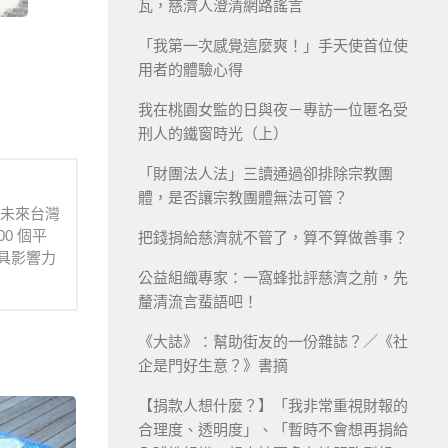
瓦，慈濟人澄清網路謠言
「我第一次感覺這麼爽！」手天使首位使
用者的體驗心得
我在桃園女監的日與夜－專訪一位匿名受
刑人的鐵窗時光（上）
「財團法人法」三讀通過卻排除宗教團
體，是否讓宗教團體無法可管？
待未來台灣
0 個平
把錢捐給慈濟就不管了，算不算做善事？
具影響力
公益組織專家：一窩蜂批評慈濟之前，先
釐清流言蜚語吧！
《大誌》：幫助街友的一份雜誌？／《社
企是門好生意？》書摘
【捐款人想什麼？】「我非常重視財報的
合理度、透明度」、「暫時不會想再捐給