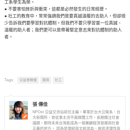
工系學生為榮。
● 不要害怕挫折與衝突，這都是必然發生的日常經歷。
● 社工的教育中，常常強調我們是要真誠溫暖的去助人，但卻很
少告訴我們要學習對抗體制。但我們不要只學習當一位真誠、
溫暖的助人者；我們更可以是帶著堅定意志來對抗體制的助人
者。
Tags:
公益者聯盟
服貿
社工
張 傳佳
NPOst 公益交流站前任主編。畢業於台大公衛系、台
大新聞所，曾從事主流平面媒體工作，長期關注社會
議題，期待未來台灣能成為一個兼顧經濟發展與社會
正義的地方。 因為是理組與文組混血，故追求理性與