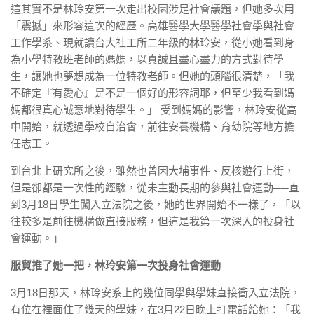
這其實不是林玲安第一次走出校園涉足社會議題，但她多次用
「震撼」來形容這次的經歷。高雄醫學大學醫學社會學與社會
工作學系、現就讀台大社工所二年級的林玲安，從小她看到身
為小學特教班老師的媽媽，以真誠且盡心盡力的方式對待學
生，讓她也夢想成為一位特教老師。但她的頭腦很清楚，「我
不確定『有愛心』是不是一個好的形容詞耶，但至少我看到媽
媽都很真心誠意地對待學生。」 受到媽媽的影響，林玲安從高
中開始，就透過學校自治會，前往安養機構、育幼院等地方擔
任志工。
到台北上研究所之後，雖然也曾因大埔事件、反核遊行上街，
但是卻都是一次性的經驗，從未主動長期的參與社會運動──直
到3月18日學生闖入立法院之後，她的世界開始不一樣了，「以
往較多是前往機構做直接服務，但這是我第一次深入的投身社
會運動。」
服貿推了她一把，林玲安第一次投身社會運動
3月18日那天，林玲安系上的幾位同學與學妹直接衝入立法院，
有位在裡面住了幾天的學妹，在3月22日晚上打電話給她：「我