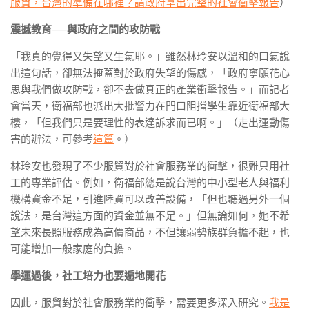
服貿，台灣的準備在哪裡？請政府拿出完整的社會衝擊報告
）
震撼教育──與政府之間的攻防戰
「我真的覺得又失望又生氣耶。」雖然林玲安以溫和的口氣說
出這句話，卻無法掩蓋對於政府失望的傷感，「政府寧願花心
思與我們做攻防戰，卻不去做真正的產業衝擊報告。」而記者
會當天，衛福部也派出大批警力在門口阻擋學生靠近衛福部大
樓，「但我們只是要理性的表達訴求而已啊。」（走出運動傷
害的辦法，可參考
這篇
。）
林玲安也發現了不少服貿對於社會服務業的衝擊，很難只用社
工的專業評估。例如，衛福部總是說台灣的中小型老人與福利
機構資金不足，引進陸資可以改善設備，「但也聽過另外一個
說法，是台灣這方面的資金並無不足。」但無論如何，她不希
望未來長照服務成為高價商品，不但讓弱勢族群負擔不起，也
可能增加一般家庭的負擔。
學運過後，社工培力也要遍地開花
因此，服貿對於社會服務業的衝擊，需要更多深入研究。
我是