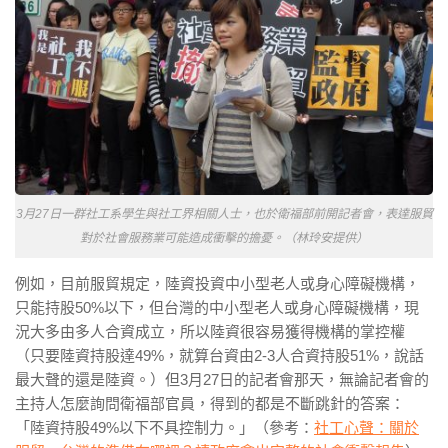
3月27日一群社工系學生與社工界相關人士，也於衛福部前開記者會，表達服貿
對於社會服務業可能造成衝擊的擔憂。（林玲安提供）
例如，目前服貿規定，陸資投資中小型老人或身心障礙機構，
只能持股50%以下，但台灣的中小型老人或身心障礙機構，現
況大多由多人合資成立，所以陸資很容易獲得機構的掌控權
（只要陸資持股達49%，就算台資由2-3人合資持股51%，說話
最大聲的還是陸資。）但3月27日的記者會那天，無論記者會的
主持人怎麼詢問衛福部官員，得到的都是不斷跳針的答案：
「陸資持股49%以下不具控制力。」（參考：
社工心聲：關於