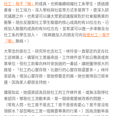
社工，我不「服」
的成員，也將繼續組織社工系學生，透過讀
書會、社工培力、深入學校與社區等方式多管齊下，更深入研
究議題之外，也希望可以讓大眾更認識服貿對於社會服務業的
衝擊。現在反服貿社工學生聯盟的核心成員約有10位左右，已
經加入聯盟的成員約有50位左右，並希望可以進一步串聯全台
社工系的學生加入。 （有興趣加入的朋友可向
我是社工，我不
「服」
聯絡。）
大學念的是社工、研究所也念社工，林玲安一直堅定的走在社
工這條路上，儘管社工普遍來說，工作條件並不如公務員或商
業單位，但社工前輩向林玲安說過的一番話，讓她獲得很大的
啟發，「社工的心靈存款，比銀行的心靈存款還要多。」林玲
安認為，增加心靈存款，是她想要走的路，她也覺得自己很幸
運，因為家人都很支持她。
儘管如此，她還是認為目前社工的工作條件差，或無法取得社
會認同，導致社工流動率高，是一個很需要被改善的問題。
（常有人問，社工是不是志工？是不是很有愛心？是不是沒有
領薪水？卻忽略社工是一個需要專業的行業。）因為流動率高