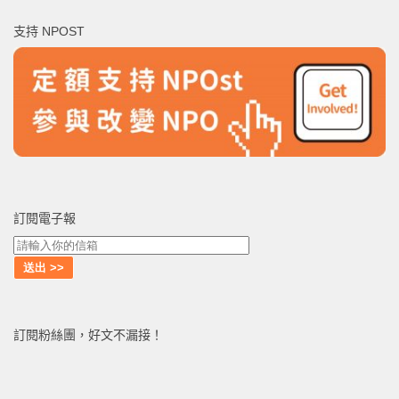
鍵
支持 NPOST
字:
訂閱電子報
訂閱粉絲團，好文不漏接！