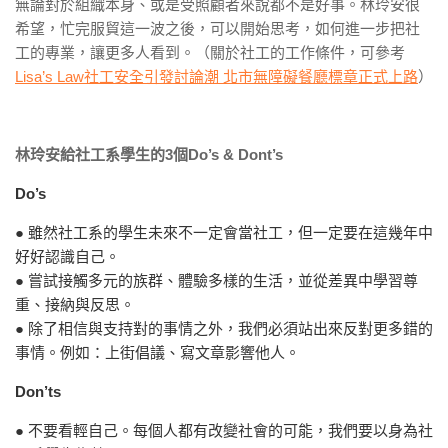
無論對於組織本身、或是受照顧者來說都不是好事。林玲安很
希望，忙完服貿這一波之後，可以開始思考，如何進一步把社
工的專業，讓更多人看到。（關於社工的工作條件，可參考
Lisa’s Law社工安全引發討論潮 北市無障礙餐廳標章正式上路
）
林玲安給社工系學生的3個
Do’s & Dont’s
Do’s
● 雖然社工系的學生未來不一定會當社工，但一定要在這幾年中
好好認識自己。
● 嘗試接觸多元的族群、體驗多樣的生活，並從差異中學習尊
重、接納與反思。
● 除了相信與支持對的事情之外，我們必須站出來反對更多錯的
事情。例如：上街倡議、寫文章影響他人。
Don’ts
● 不要看輕自己。每個人都有改變社會的可能，我們要以身為社