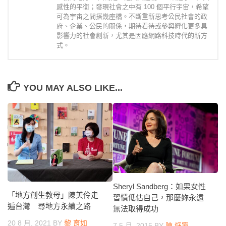
感性的平衡；發現社會之中有 100 個平行宇宙，希望
可為宇宙之間搭幾座橋。不斷重新思考公民社會的政
府、企業、公民的關係，期待看待或參與孵化更多具
影響力的社會創新，尤其是因應網路科技時代的新方
式。
YOU MAY ALSO LIKE...
Sheryl Sandberg：如果女性
「地方創生教母」陳美伶走
習慣低估自己，那麼妳永遠
遍台灣 尋地方永續之路
無法取得成功
20 8 月, 2021
BY
黎 育如
7 5 月, 2015
BY
陳 妤寧