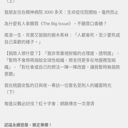
（上）
我朋友住在精神病院 3000 多天：生命從住院開始，戞然而止
為什麼有人寧願買《The Big Issue》，不願買口香糖？
搖滾一生、充實又狼狽的樹木希林：「人都會死，至少要死成
自己喜歡的樣子。」
【捐款人想什麼？】「我非常重視財報的合理度、透明度」、
「暫時不會想再捐給全球性組織，想支持更多在地服務型組
織」、「對社會或自己的想法一陣一陣改變，讓我暫時無捐款
意願」
我在桃園女監的日與夜－專訪一位匿名受刑人的鐵窗時光
（下）
每逢災難必討伐？紅十字會：網路傳言一次澄清
認識永續發展，鎖定專欄！