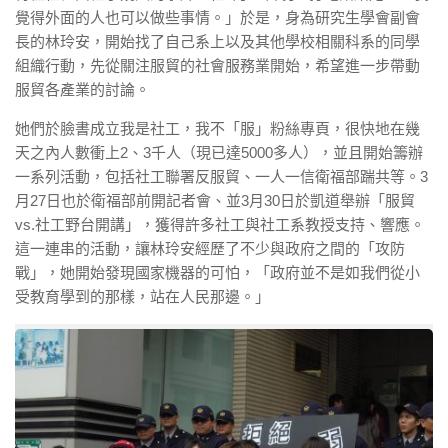
覺得外面的人也可以做些事情。」於是，身為研究生學會副會
長的林玲安，開始找了自己系上以及其他學校相關科系的同學
組織行動，先從關注服貿的社會服務業開始，希望進一步帶動
服貿各產業的討論。
她們於臉書成立我是社工，我不「服」粉絲專頁，很快地在幾
天之內人數衝上2、3千人（現已達5000多人），並且開始籌辦
一系列活動，包括社工聯署反服貿、一人一信衛福部踹共等。3
月27日也於衛福部前開記者會、並3月30日於凱道舉辦「服貿
vs.社工野台開講」，獲得許多社工與社工系教授支持、響應。
這一連串的活動，讓林玲安經歷了不少與政府之間的「攻防
戰」，她開始發現國家機器的可怕，「政府並不是如我們從小
受教育學到的那樣，站在人民那邊。」