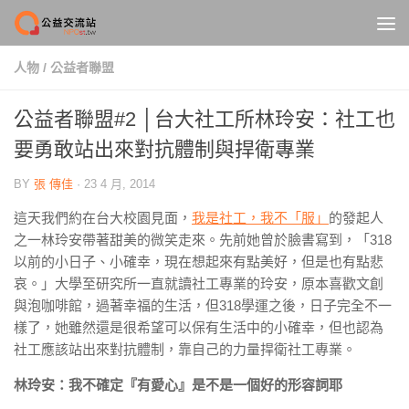
Skip to content
人物
/
公益者聯盟
公益者聯盟#2 │台大社工所林玲安：社工也
要勇敢站出來對抗體制與捍衛專業
BY
張 傳佳
·
23 4 月, 2014
這天我們約在台大校園見面，
我是社工，我不「服」
的發起人
之一林玲安帶著甜美的微笑走來。先前她曾於臉書寫到，「318
以前的小日子、小確幸，現在想起來有點美好，但是也有點悲
哀。」大學至研究所一直就讀社工專業的玲安，原本喜歡文創
與泡咖啡館，過著幸福的生活，但318學運之後，日子完全不一
樣了，她雖然還是很希望可以保有生活中的小確幸，但也認為
社工應該站出來對抗體制，靠自己的力量捍衛社工專業。
林玲安：我不確定『有愛心』是不是一個好的形容詞耶