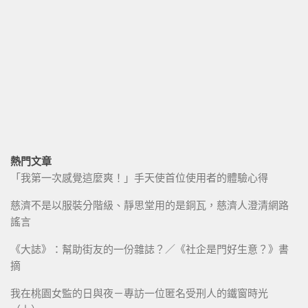
熱門文章
「我第一次感覺這麼爽！」手天使首位使用者的體驗心得
慈濟不是以服裝分階級、靜思堂用的是銅瓦，慈濟人澄清網路
謠言
《大誌》：幫助街友的一份雜誌？／《社企是門好生意？》書
摘
我在桃園女監的日與夜－專訪一位匿名受刑人的鐵窗時光