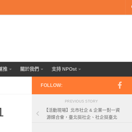
幫推
關於我們
支持 NPOst
FOLLOW:
PREVIOUS STORY
1
【活動現場】北市社企 & 企業一對一資
源媒合會，臺北挺社企、社企挺臺北