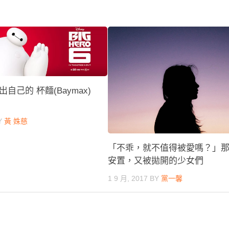
自己的 杯麵(Baymax)
Y
黃 姝慈
「不乖，就不值得被愛嗎？」
安置，又被拋開的少女們
1 9 月, 2017
BY
黨一馨