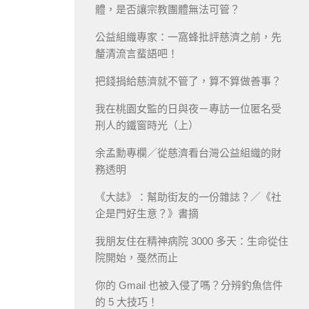
體，是否讓宗教團體無法可管？
公益組織專家：一窩蜂批評慈濟之前，先
釐清流言蜚語吧！
把錢捐給慈濟就不管了，算不算做善事？
我在桃園女監的日與夜－專訪一位匿名受
刑人的鐵窗時光（上）
余孟勳專欄／從慈濟看台灣公益組織的財
務透明
《大誌》：幫助街友的一份雜誌？／《社
企是門好生意？》書摘
我朋友住在精神病院 3000 多天：生命從住
院開始，戞然而止
你的 Gmail 也被入侵了嗎？分辨釣魚信件
的 5 大技巧！