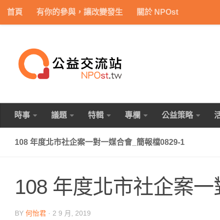
首頁
有你的參與，讓改變發生
關於 NPOst
Skip to content
時事
議題
特輯
專欄
公益策略
108 年度北市社企案一對一媒合會_簡報檔0829-1
108 年度北市社企案一
BY
何怡君
·
2 9 月, 2019