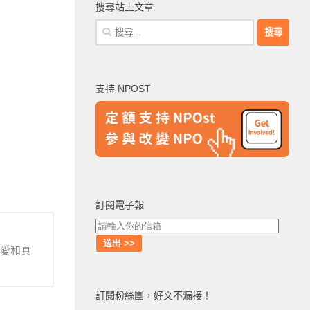
搜尋站上文章
搜
尋
關
鍵
支持 NPOST
字:
訂閱電子報
慈愛和真
訂閱粉絲團，好文不漏接！