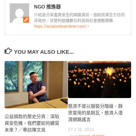
NGO 推進器
介紹並分享盡責安全的網路資訊，協助找尋全方位的
非政府／非營利組織數位科技與社會運動策略
https://aviatordreamliner.com/
。
YOU MAY ALSO LIKE...
慈濟不是以服裝分階級、靜
思堂用的是銅瓦，慈濟人澄
公益捐款的歷史分頁：深陷
清網路謠言
資安危機，我們要如何續寫
27 2 月, 2015
未來？／專訪陳文良