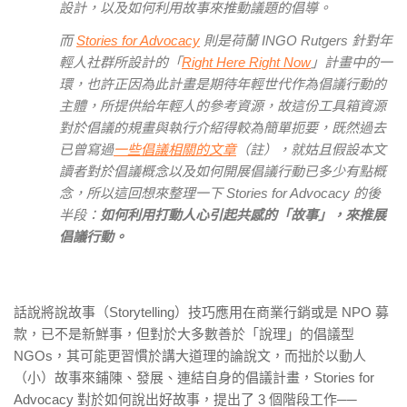
設計，以及如何利用故事來推動議題的倡導。
而
Stories for Advocacy
則是荷蘭 INGO Rutgers 針對年
輕人社群所設計的「
Right Here Right Now
」計畫中的一
環，也許正因為此計畫是期待年輕世代作為倡議行動的
主體，所提供給年輕人的參考資源，故這份工具箱資源
對於倡議的規畫與執行介紹得較為簡單扼要，既然過去
已曾寫過
一些倡議相關的文章
（註），就姑且假設本文
讀者對於倡議概念以及如何開展倡議行動已多少有點概
念，所以這回想來整理一下 Stories for Advocacy 的後
半段：
如何利用打動人心引起共感的「故事」，來推展
倡議行動。
話說將說故事（Storytelling）技巧應用在商業行銷或是 NPO 募
款，已不是新鮮事，但對於大多數善於「說理」的倡議型
NGOs，其可能更習慣於講大道理的論說文，而拙於以動人
（小）故事來鋪陳、發展、連結自身的倡議計畫，Stories for
Advocacy 對於如何說出好故事，提出了 3 個階段工作──