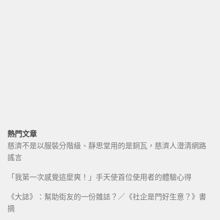
熱門文章
慈濟不是以服裝分階級、靜思堂用的是銅瓦，慈濟人澄清網路
謠言
「我第一次感覺這麼爽！」手天使首位使用者的體驗心得
《大誌》：幫助街友的一份雜誌？／《社企是門好生意？》書
摘