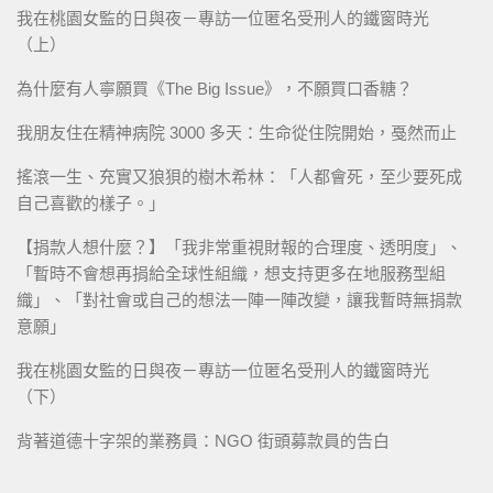
我在桃園女監的日與夜－專訪一位匿名受刑人的鐵窗時光
（上）
為什麼有人寧願買《The Big Issue》，不願買口香糖？
我朋友住在精神病院 3000 多天：生命從住院開始，戞然而止
搖滾一生、充實又狼狽的樹木希林：「人都會死，至少要死成
自己喜歡的樣子。」
【捐款人想什麼？】「我非常重視財報的合理度、透明度」、
「暫時不會想再捐給全球性組織，想支持更多在地服務型組
織」、「對社會或自己的想法一陣一陣改變，讓我暫時無捐款
意願」
我在桃園女監的日與夜－專訪一位匿名受刑人的鐵窗時光
（下）
背著道德十字架的業務員：NGO 街頭募款員的告白