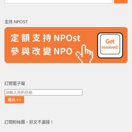
尋
關
鍵
支持 NPOST
字:
訂閱電子報
訂閱粉絲團，好文不漏接！