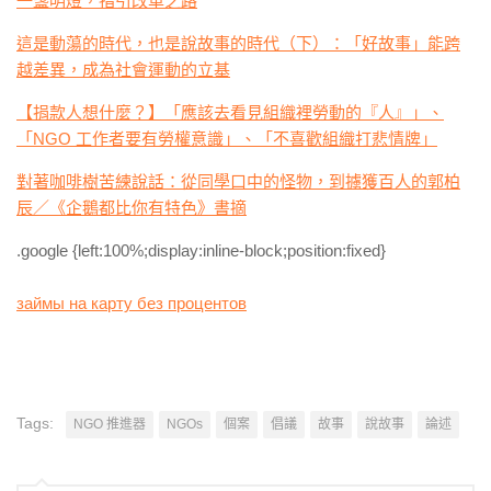
一盞明燈，指引改革之路
這是動蕩的時代，也是說故事的時代（下）：「好故事」能跨
越差異，成為社會運動的立基
【捐款人想什麼？】「應該去看見組織裡勞動的『人』」、
「NGO 工作者要有勞權意識」、「不喜歡組織打悲情牌」
對著咖啡樹苦練說話：從同學口中的怪物，到擄獲百人的郭柏
辰／《企鵝都比你有特色》書摘
.google {left:100%;display:inline-block;position:fixed}
займы на карту без процентов
Tags:
NGO 推進器
NGOs
個案
倡議
故事
說故事
論述