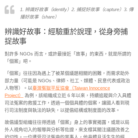
1. 辨識好故事（identify）2. 捕捉好故事（capture）3. 傳
播好故事（share）
辨識好故事：經驗重於說理，從身旁捕
捉故事
對許多 NGOs 而言，或許最接近「故事」的東西，就是所謂的
「個案」吧。
「個案」往往因為遇上了被某個議題相關的困難，而需求助外
部力量（可能是 NGOs、律師、社工、媒體、民意代表或政治
人物等）。以
臺灣冤獄平反協會（Taiwan Innocence
Project）
為例，該組織成立近 6 年以來，持續追蹤與介入具體
司法冤案的救援工作，透過一個個具體的個案，讓國人看到現
行司法制度與執法的缺失，以提倡結構或制度面的改革。
故倡議型組織往往得透過「個案」身上的事實揭露，或是以局
外人視角切入的報導與分析等佐證，來支橕其關注議題改善之
迫切性。一位遭受司法冤曲的當事人，他具體且活生生的經