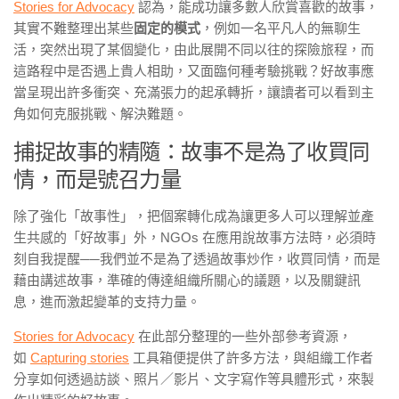
Stories for Advocacy
認為，能成功讓多數人欣賞喜歡的故事，
其實不難整理出某些
固定的模式
，例如一名平凡人的無聊生
活，突然出現了某個變化，由此展開不同以往的探險旅程，而
這路程中是否遇上貴人相助，又面臨何種考驗挑戰？好故事應
當呈現出許多衝突、充滿張力的起承轉折，讓讀者可以看到主
角如何克服挑戰、解決難題。
捕捉故事的精隨：故事不是為了收買同
情，而是號召力量
除了強化「故事性」，把個案轉化成為讓更多人可以理解並產
生共感的「好故事」外，NGOs 在應用說故事方法時，必須時
刻自我提醒──我們並不是為了透過故事炒作，收買同情，而是
藉由講述故事，準確的傳達組織所關心的議題，以及關鍵訊
息，進而激起變革的支持力量。
Stories for Advocacy
在此部分整理的一些外部參考資源，
如
Capturing stories
工具箱便提供了許多方法，與組織工作者
分享如何透過訪談、照片／影片、文字寫作等具體形式，來製