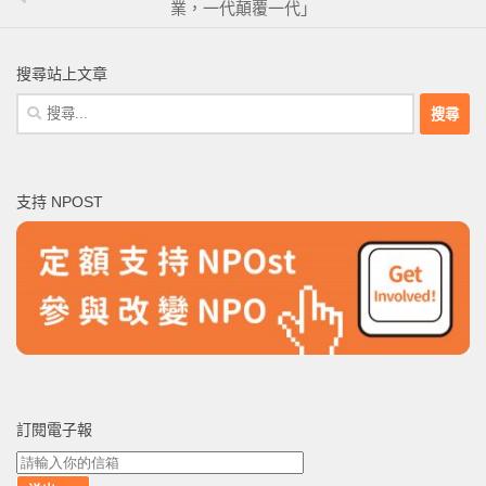
業，一代顛覆一代」
搜尋站上文章
搜
尋
關
鍵
支持 NPOST
字:
訂閱電子報