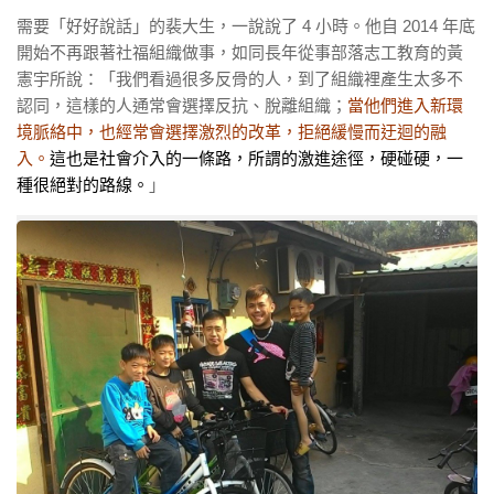
需要「好好說話」的裴大生，一說說了
4
小時。他自
2014
年底
開始不再跟著社福組織做事，如同長年從事部落志工教育的黃
憲宇所說：「我們看過很多反骨的人，到了組織裡產生太多不
認同，這樣的人通常會選擇反抗、脫離組織；
當他們進入新環
境脈絡中，也經常會選擇激烈的改革，拒絕緩慢而迂迴的融
入。
這也是社會介入的一條路，所謂的激進途徑，硬碰硬，一
種很絕對的路線。
」