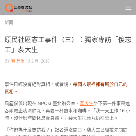
Skip to content
新聞
原民社區志工事件（三）：獨家專訪「傻志
工」裴大生
BY
葉 靜倫
·
3 2 月, 2016
事件已經沒有絕對真相。或者說，
每個人眼裡都有屬於自己的
真相。
風塵僕僕出現在
NPOst
臺北辦公室，
裴大生
坐下第一件事是連
吞兩顆止咳清肺丸，再要一杯熱水和咖啡。「我一天工作
16
小
時，沒什麼時間休息養身體。」裴大生把藥丸扔在桌上。
「你們為什麼想訪我？」記者還沒開口，裴大生已經搶先問問