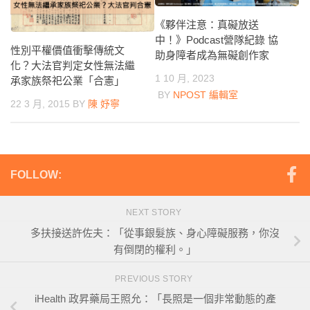
《夥伴注意：真礙放送
中！》Podcast營隊紀錄 協
性別平權價值衝擊傳統文
助身障者成為無礙創作家
化？大法官判定女性無法繼
1 10 月, 2023
承家族祭祀公業「合憲」
BY
NPOST 編輯室
22 3 月, 2015
BY
陳 妤寧
FOLLOW:
NEXT STORY
多扶接送許佐夫：「從事銀髮族、身心障礙服務，你沒
有倒閉的權利。」
PREVIOUS STORY
iHealth 政昇藥局王照允：「長照是一個非常動態的產