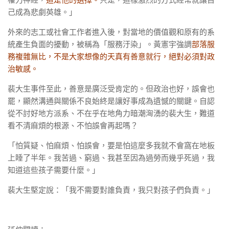
己成為悲劇英雄。」
外來的志工或社會工作者進入後，對當地的價值觀和原有的系
統產生負面的擾動，被稱為「服務汙染」。黃憲宇強調
部落服
務複雜無比，不是大家想像的天真有善意就行，絕對必須對政
治敏感。
裴大生事件至此，善意是廣泛受肯定的。但政治也好，誤會也
罷，顯然溝通與關係不良始終是讓好事成為遺憾的關鍵。自認
從不討好地方派系、不在乎在地角力暗潮洶湧的裴大生，難道
看不清麻煩的根源、不怕誤會再起嗎？
「怕質疑、怕麻煩、怕誤會，要是怕這麼多我就不會窩在地板
上睡了半年。我苦過、窮過、我甚至因為過勞而幾乎死過，
我
知道這些孩子需要什麼。」
裴大生堅定說：「我不需要對誰負責，我只對孩子們負責。」