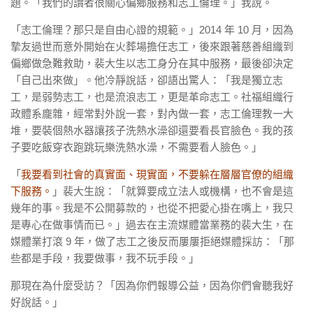
題。「我們的讀者很關心偏鄉服務和志工倫理。」我說。
「志工倫理？那只是自由心證的規範。」
2014
年 10 月，因為
摯友過世而意外開始在火葬場擔任志工，後來跟著慈善組織到
偏鄉做急難救助，裴大生以志工身分在其中服務，最後卻決定
「自己出來做」。他冷靜說話，卻語出驚人：「我是獨立志
工，是弱勢志工，也是流浪志工，更是革命志工。社福組織行
政體系龐雜，經常對外說一套，對內做一套，志工倫理教一大
堆，要裝個熱水器讓孩子洗熱水澡卻還要看長官臉色。我的孩
子要吃飯穿衣跑跳玩樂洗熱水澡，不需要看人臉色。」
「
我要看到社會的真實面、現實面，不要躲在層層官僚的組織
下服務。
」裴大生說：「就算要成立法人或機構，也不會是這
幾年的事。我是不公開募款的，也從不把愛心掛在嘴上，我只
是專心在做事情而已。」過去在主流媒體當業務的裴大生，在
媒體業打滾
9
年，做了志工之後反而屢屢拒絕媒體採訪：「那
些都是手段，我要做事，我不玩手段。」
那現在為什麼受訪？「因為你們報導公益，因為你們會聽我好
好說話。」