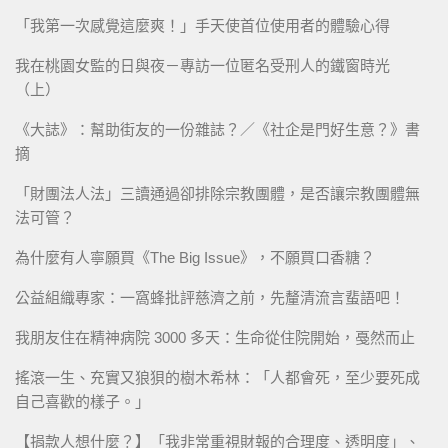
「我第一次感覺這麼爽！」手天使首位使用者的體驗心得
我在桃園女監的日與夜－專訪一位匿名受刑人的鐵窗時光
（上）
《大誌》：幫助街友的一份雜誌？／《社企是門好生意？》書
摘
「財團法人法」三讀通過卻排除宗教團體，是否讓宗教團體無
法可管？
為什麼有人寧願買《The Big Issue》，不願買口香糖？
公益組織專家：一窩蜂批評慈濟之前，先釐清流言蜚語吧！
我朋友住在精神病院 3000 多天：生命從住院開始，戞然而止
搖滾一生、充實又狼狽的樹木希林：「人都會死，至少要死成
自己喜歡的樣子。」
【捐款人想什麼？】「我非常重視財報的合理度、透明度」、