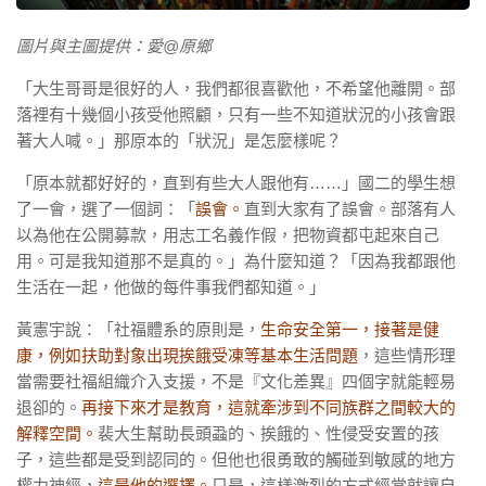
圖片與主圖提供：愛@原鄉
「大生哥哥是很好的人，我們都很喜歡他，不希望他離開。部
落裡有十幾個小孩受他照顧，只有一些不知道狀況的小孩會跟
著大人喊。」那原本的「狀況」是怎麼樣呢？
「原本就都好好的，直到有些大人跟他有……」國二的學生想
了一會，選了一個詞：「
誤會。
直到大家有了誤會。部落有人
以為他在公開募款，用志工名義作假，把物資都屯起來自己
用。可是我知道那不是真的。」為什麼知道？「因為我都跟他
生活在一起，他做的每件事我們都知道。」
黃憲宇說：「社福體系的原則是，
生命安全第一，接著是健
康，例如扶助對象出現挨餓受凍等基本生活問題
，這些情形理
當需要社福組織介入支援，不是『文化差異』四個字就能輕易
退卻的。
再接下來才是教育，這就牽涉到不同族群之間較大的
解釋空間。
裴大生幫助長頭蝨的、挨餓的、性侵受安置的孩
子，這些都是受到認同的。但他也很勇敢的觸碰到敏感的地方
權力神經，
這是他的選擇。
只是，這樣激烈的方式經常就讓自