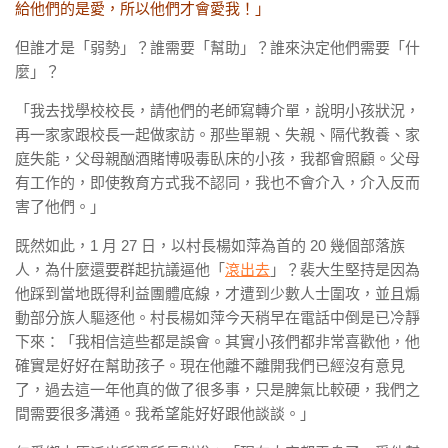
給他們的是愛，所以他們才會愛我！」
但誰才是「弱勢」？誰需要「幫助」？誰來決定他們需要「什
麼」？
「我去找學校校長，請他們的老師寫轉介單，說明小孩狀況，
再一家家跟校長一起做家訪。那些單親、失親、隔代教養、家
庭失能，父母親酗酒賭博吸毒臥床的小孩，我都會照顧。父母
有工作的，即使教育方式我不認同，我也不會介入，介入反而
害了他們。」
既然如此，
1
月
27
日，以村長楊如萍為首的
20
幾個部落族
人，為什麼還要群起抗議逼他「
滾出去
」？裴大生堅持是因為
他踩到當地既得利益團體底線，才遭到少數人士圍攻，並且煽
動部分族人驅逐他。村長楊如萍今天稍早在電話中倒是已冷靜
下來：「我相信這些都是誤會。其實小孩們都非常喜歡他，他
確實是好好在幫助孩子。現在他離不離開我們已經沒有意見
了，過去這一年他真的做了很多事，只是脾氣比較硬，我們之
間需要很多溝通。我希望能好好跟他談談。」