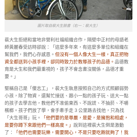
圖片取自裴大生臉書（右一：裴大生）
裴大生拒絕和當地非營利社福組織合作，隔壁中正村的母語老
師黃麗春受訪時卻說：「這麼多年來，有這麼多單位和組織在
幫我們，我們心存感恩。
但沒有一個人像大生一樣，真正把物
資全都送到小孩手裡，卻同時致力於教導孩子的品德。
品德教
育是大生和我們最重視的，孩子不會念書沒關係，品德才重
要。」
堅稱自己是「傻志工」，裴大生執意按照自己的方式照顧弱勢
小孩，除了物資，還幫忙接送、跟小一點的孩子玩、送大一點
的孩子去學吉他，教他們不准偷東西、不說謊、不抽菸、不嚼
檳榔。孩子們放了學，會手牽手走
3
公里路去找他，只為找
「大生哥哥」玩。
「他們要的是尊嚴，是愛，是擁抱和相處，
是要你蹲下來跟他們一樣高度。」
說到這裡裴大生倒是激動
了：
「他們也需要玩樂，需要開心，不是只要吃飽就夠了！我