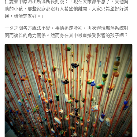
仁愛鄉中原派出所溫所長則說：「現在大家都平息了，受他幫
助的小孩，那些家庭都沒有人希望他離開。大家只希望好好溝
通，講清楚就好。」
一夕之間各方說法丕變，事情迅速冷卻，再次體現部落系統封
閉而複雜的角力關係。然而身在其中最直接受影響的孩子呢？