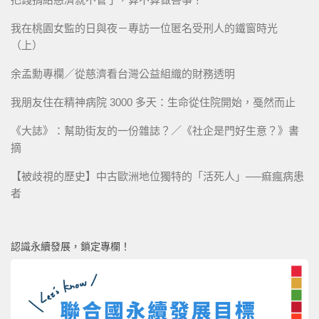
我在桃園女監的日與夜－專訪一位匿名受刑人的鐵窗時光
（上）
余孟勳專欄／從慈濟看台灣公益組織的財務透明
我朋友住在精神病院 3000 多天：生命從住院開始，戞然而止
《大誌》：幫助街友的一份雜誌？／《社企是門好生意？》書
摘
【被歧視的歷史】中古歐洲地位獨特的「活死人」──痲瘋病患
者
認識永續發展，鎖定專欄！