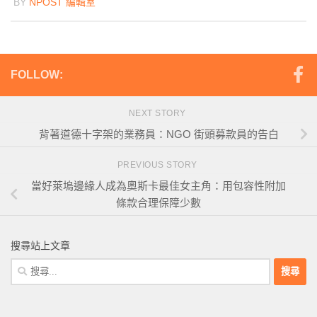
BY
NPOST 編輯室
FOLLOW:
NEXT STORY
背著道德十字架的業務員：NGO 街頭募款員的告白
PREVIOUS STORY
當好萊塢邊緣人成為奧斯卡最佳女主角：用包容性附加
條款合理保障少數
搜尋站上文章
搜
尋
關
鍵