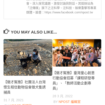
會，深入探究議題，激發討論與對話。其姐妹站為
「泛傳媒」旗下之泛科學、泛科技、娛樂重擊等專業
媒體。臉書：https://www.facebook.com/npost.tw
YOU MAY ALSO LIKE...
【徵才幫推】臺灣童心創意
行動協會招募「課程研發專
【徵才幫推】社團法人台灣
員」、「教師活動企劃專
懷生相信動物協會徵犬隻誘
員」
捕員
28 3 月, 2022
31 7 月, 2021
BY
NPOST 編輯室