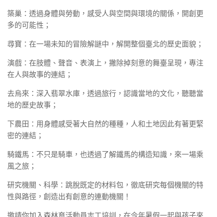
築巢：透過身體與勞動，感受人與空間與環境的關係，開創更
多的可能性；
尋寶：在一場未知的冒險解謎中，解開整個臺北的歷史面貌；
演戲：在肢體、聲音、表演上，撇除掉刻意的舞臺呈現，專注
在人與故事的連結；
去烏來：深入翡翠水庫，透過旅行，認識當地的文化，聽聽當
地的歷史故事；
下農田：用身體感受著大自然的種種，人和土地因此有著更緊
密的連結；
騎鐵馬：不只是騎車，也透過了解鐵馬的構造知識，來一場乘
風之旅；
研究機關、科學：跳脫既定的材料包，徹底研究每個機關的特
性與路徑，創造出有創意的連動機關！
邀請你加入森林育活動員志工培訓，在今年暑假一起與孩子來