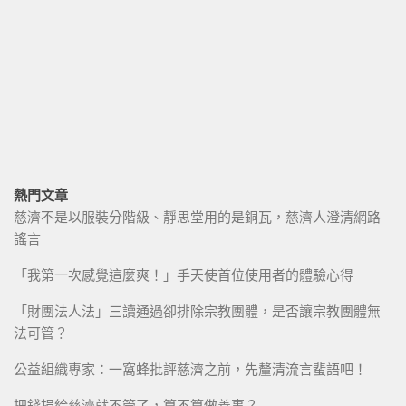
熱門文章
慈濟不是以服裝分階級、靜思堂用的是銅瓦，慈濟人澄清網路
謠言
「我第一次感覺這麼爽！」手天使首位使用者的體驗心得
「財團法人法」三讀通過卻排除宗教團體，是否讓宗教團體無
法可管？
公益組織專家：一窩蜂批評慈濟之前，先釐清流言蜚語吧！
把錢捐給慈濟就不管了，算不算做善事？