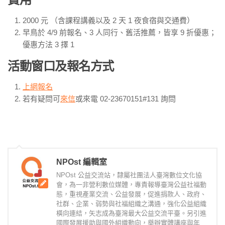
2000 元 （含課程講義以及 2 天 1 夜食宿與交通費）
早鳥於 4/9 前報名、3 人同行、舊活推薦，皆享 9 折優惠；
優惠方法 3 擇 1
活動窗口及報名方式
上網報名
若有疑問可
來信
或來電 02-23670151#131 詢問
NPOst 編輯室
NPOst 公益交流站，隸屬社團法人臺灣數位文化協
會，為一非營利數位媒體，專責報導臺灣公益社福動
態，重視產業交流、公益發展，促進捐款人、政府、
社群、企業、弱勢與社福組織之溝通，強化公益組織
橫向連結，矢志成為臺灣最大公益交流平臺。另引進
國際發展援助與國外組織動向，舉辦實體講座與年