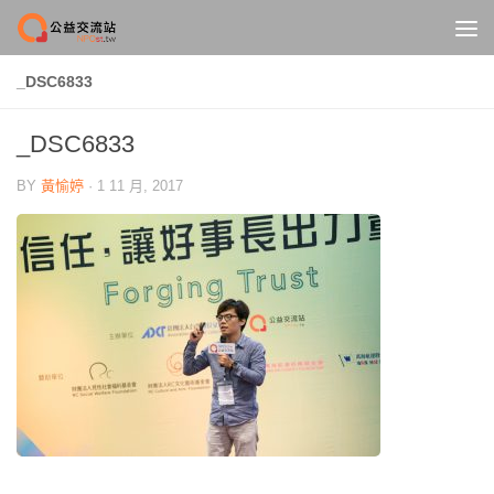
Skip to content
_DSC6833
_DSC6833
BY
黃愉婷
·
1 11 月, 2017