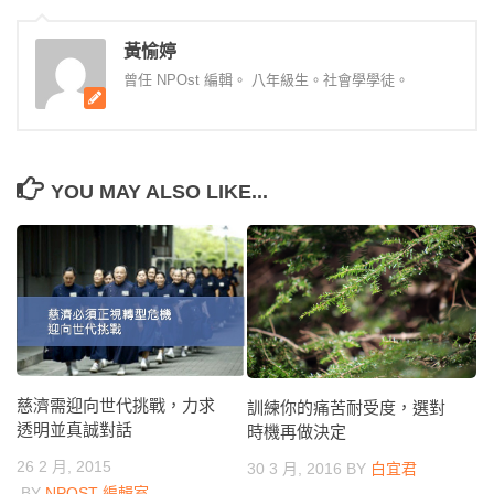
黃愉婷
曾任 NPOst 編輯。 八年級生。社會學學徒。
YOU MAY ALSO LIKE...
慈濟需迎向世代挑戰，力求
訓練你的痛苦耐受度，選對
透明並真誠對話
時機再做決定
26 2 月, 2015
30 3 月, 2016
BY
白宜君
BY
NPOST 編輯室