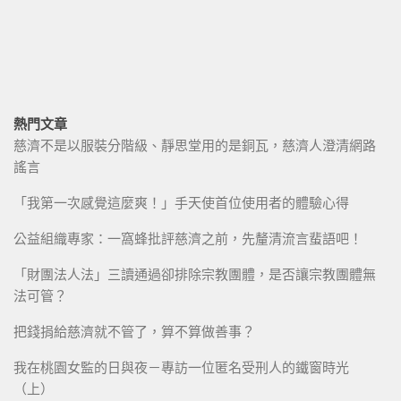
熱門文章
慈濟不是以服裝分階級、靜思堂用的是銅瓦，慈濟人澄清網路
謠言
「我第一次感覺這麼爽！」手天使首位使用者的體驗心得
公益組織專家：一窩蜂批評慈濟之前，先釐清流言蜚語吧！
「財團法人法」三讀通過卻排除宗教團體，是否讓宗教團體無
法可管？
把錢捐給慈濟就不管了，算不算做善事？
我在桃園女監的日與夜－專訪一位匿名受刑人的鐵窗時光
（上）