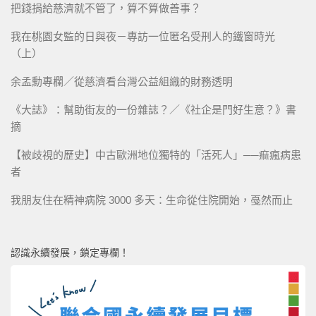
把錢捐給慈濟就不管了，算不算做善事？
我在桃園女監的日與夜－專訪一位匿名受刑人的鐵窗時光
（上）
余孟勳專欄／從慈濟看台灣公益組織的財務透明
《大誌》：幫助街友的一份雜誌？／《社企是門好生意？》書
摘
【被歧視的歷史】中古歐洲地位獨特的「活死人」──痲瘋病患
者
我朋友住在精神病院 3000 多天：生命從住院開始，戞然而止
認識永續發展，鎖定專欄！