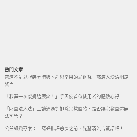
熱門文章
慈濟不是以服裝分階級、靜思堂用的是銅瓦，慈濟人澄清網路
謠言
「我第一次感覺這麼爽！」手天使首位使用者的體驗心得
「財團法人法」三讀通過卻排除宗教團體，是否讓宗教團體無
法可管？
公益組織專家：一窩蜂批評慈濟之前，先釐清流言蜚語吧！