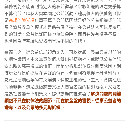
募條例能不能管制特定人的私益勸募？宗教組織的理念競爭算
不算公益？以私人資本圈定公益活動、體現個人的價值觀（像
是
高調的陳光標
）算不算？公開透明就是好的公益組織或信託
嗎？濟貧救急的模式才是慈善嗎？這些在公益法人可以反覆見
到的對話，公益信託同樣也無法免除。而且這沒有標準答案、
也會因為時空環境變遷而呈現不同的面貌。
總而言之，從公益信託視角切入，可以拔起一整串公益部門的
結構性議題。本文無意對個人做出道德指控、或貶低公益信託
做為新興慈善模式的價值，而是分析現況並檢討制度誘因，期
待讓公益信託擺放在更好的位置、名實相符地促進社會利益。
究竟是炫爛虛華的花火展演、情感正確的理財工具、貪贓枉法
的贖罪券、還是既做慈善又擴大貧富差距的輪迴地獄，又或者
是為社會變革添加柴火、提供動能的推進器？
解決問題的關鍵
顯然不只在於律法的細節，而在於全盤的審視、從事公益者的
謙卑，以及公眾的多元對話裡。