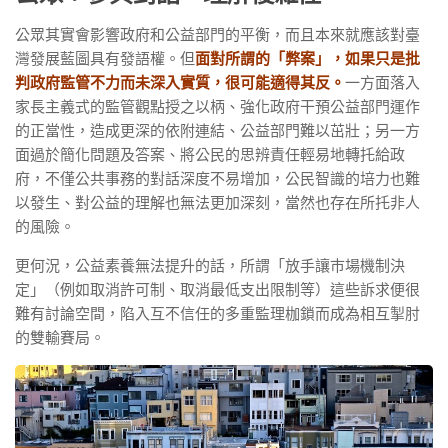
公眾其實會影響政府和公益部門的平衡，而且本來就應該對臺
灣發展藍圖具有發語權。但
面對所謂的「弊案」，如果只是批
判政府監管不力而未深入實質，很可能適得其反。
一方面落入
家長主義式的監管觀點授之以柄、強化政府干預公益部門運作
的正當性，造成更深的依附連結、公益部門難以茁壯；另一方
面過於簡化問題及答案、將公民的思辨責任輕易地轉托給政
府，不僅公共事務的對話深度不易增加，公民智識的培力也難
以發生、對公益的理解也無法更加深刻，當然也存在所托非人
的風險。
更何況，公益素養無法提升的話，所謂「放手讓巿場機制決
定」（例如取消許可制、取消最低支出限制等）這些訴求便很
難有討論空間，陷入互不信任的多重監理枷鎖而成為相互掣肘
的雙輸賽局。