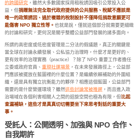
的跨國研究
，雖然大多數國家採用租稅誘因吸引公眾投入公
益，但
捐贈無法完全取代政府提供的公共服務、稅賦不應該是
唯一的政策誘因、過於複雜的稅制設計不僅降低捐款意願更可
能傷害 NPO 獨立性等。
也就是說，僅就這個部分就需要更細緻
的討論和研究，更何況是關乎整體公益部門發展的諸多面向。
所謂的高密度或低密度管理是二分法的假議題，真正的關鍵是
當全球在討論永續發展、公私協力治理時，什麼才是更好的、
更有效率的治理實務（practice）？除了 NPO 重要工作者擔任
立委或政府官員、
重現社運場景
，在未來發展路徑上，公益部
門應該被擺放在藍圖裡的什麼位置？是繼續依賴補助的外圍組
織，還是具有獨立抗衡能力的夥伴？相應這個藍圖，公益部門
需要的是什麼營運環境？雖然
這些討論常被推遲
，而且進入政
治場域在各個利害相關人之間的迴旋空間也極為有限，但
比起
查漏補缺，這些才是真真切切需要坐下來思考對話的重要大
事。
受託人：公開透明、加強與
NPO
合作、
自我期許