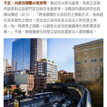
不足、內部治理難以有效等
，看似可以修法處理，但真正反映
的卻是對公益部門定位缺乏全盤思考。法務部的委託研究也有
類似陳述（註 2）：「將我國關於公益目的之推動方式，為系統
化及全面性之檢討，定位出公益信託及公益法人所扮演之角
色，為一致標準之規範，以避免公益信託被邊緣化而影響其發
展。」不過，會被邊緣化的是公益信託還是法人還很難說。