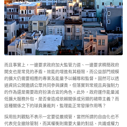
而且事實上，一邊要求政府加大監管力道、一邊要求精簡政府
開支也是常見的矛盾。效能的增進有其極限，而公益部門規模
的擴大仍需要相應的專業及能量予以輔導和監督。固然可以透
過資訊公開邀請公眾共同參與課責，但落實到常規且具強制力
的作為還是需要政府扮演合宜的角色。此外，政府運作能量減
低擴大服務外包，是否會造成依賴關係或另類的裙帶主義？而
這種關係之下的球員兼裁判，監理能正常發揮作用嗎？
採用批判觀點不表示一定要從嚴規管，當然所謂的自由化也不
代表完全撤除管制，而其權衡則需要大量的對話、共識或權力