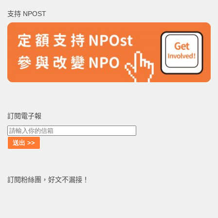
鍵
支持 NPOST
字:
訂閱電子報
訂閱粉絲團，好文不漏接！