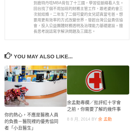
到鹿特丹唸MBA背包了十三國，學習從脈絡看人生。
回台找了個不用加班的財務主管工作，跟老婆約會三
次就結婚，二年生了二個可愛的女兒認真當宅爸。想
要用更有效率的方式改變世界，發起台灣公益責信協
會，投入公益團體財務透明及治理能力基礎建設。擅
長思考說話寫字解決問題及三國志。
YOU MAY ALSO LIKE...
余孟勳專欄／批評紅十字會
之前，你需要了解的幾件事
你的熱心，不應是醫務人員
8 8 月, 2014
BY
余 孟勳
的負擔－醫院裡的優秀協同
者「小丑醫生」