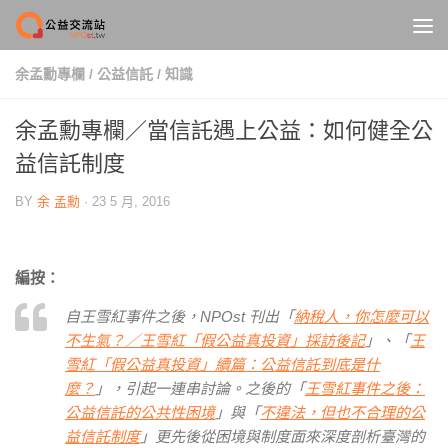
Skip to content
余孟勳專欄
/
公益信託
/
知識
余孟勳專欄／當信託遇上公益：如何健全公
益信託制度
BY
余 孟勳
·
23 5 月, 2016
編按：
自王雪紅事件之後，NPOst 刊出「
納稅人，你怎麼可以
不生氣？／王雪紅「假公益真投資」採訪後記
」、「
王
雪紅「假公益真投資」續篇：公益信託到底是什
麼？
」，引起一連串討論。之後的「
王雪紅事件之後：
公益信託的公共性困境
」與「
不違法，但也不合理的公
益信託制度
」更先後從困境與制度面來深度剖析臺灣的