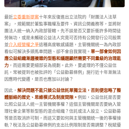
最近
立委重新提案
十年來反復進出立法院的「財團法人法草
案」，規範關於董監事職權及要件、資訊公開義務等，並將財
團法人統一納入內政部管轄。先不談是否又要折衝許多時間徒
勞無功，或是未觸碰公益法人究竟可否持有公開發行公司股票
並
介入經營權之爭
這種高度敏感議題，主管機關統一為內政部
看似可解決多頭馬車問題、卻不會自我實現。
單一部會如何因
應公益組織漸趨複雜的型態和議題顯然需要不同量級的治理能
力
，而這需要更細部妥為規劃。此外，要處理的不僅公益信
託，常被提到也被批評的「公益勸募條例」施行近十年漸無法
因應時代變遷，是否也應加以討論？
因此，
解決問題不能只談公益信託單獨立法，否則便忽略了整
體脈絡的歴史、思維模式及制度間隙。
例如，公益信託是否要
比照公益法人統一主管機關事權？這個主管機關是否要納入管
理社會企業等新型態的混合組織？信託或法人設立、公益勸募
等是否取消許可制，而這又要如何與主管機關統一後的事權接
軌？稅法及公益勸募條例的支出比例限制是否需調整？稅賦優