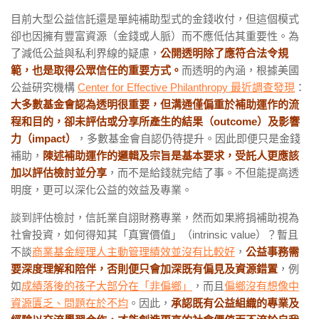
目前大型公益信託還是單純補助型式的金錢收付，但這個模式
卻也因擁有豐富資源（金錢或人脈）而不應低估其重要性。為
了減低公益與私利界線的疑慮，
公開透明除了應符合法令規
範，也是取得公眾信任的重要方式。
而透明的內涵，根據美國
公益研究機構
Center for Effective Philanthropy 最近調查發現
：
大多數基金會認為透明很重要，但溝通僅偏重於補助運作的流
程和目的，卻未評估或分享所產生的結果（outcome）及影響
力（impact）
，多數基金會自認仍待提升。因此即便只是金錢
補助，
陳述補助運作的邏輯及宗旨是基本要求，受託人更應該
加以評估檢討並分享
，而不是給錢就完結了事。不但能提高透
明度，更可以深化公益的效益及專業。
談到評估檢討，信託業自詡財務專業，然而如果將捐補助視為
社會投資，如何得知其「真實價值」（intrinsic value）？暫且
不談
商業基金經理人主動管理績效並沒有比較好
，
公益事務需
要深度理解和陪伴，否則便只會加深既有偏見及資源錯置
，例
如
成績落後的孩子大部分在「非偏鄉」
，而且
偏鄉沒有想像中
資源匱乏、問題在於不均
。因此，
承認既有公益組織的專業及