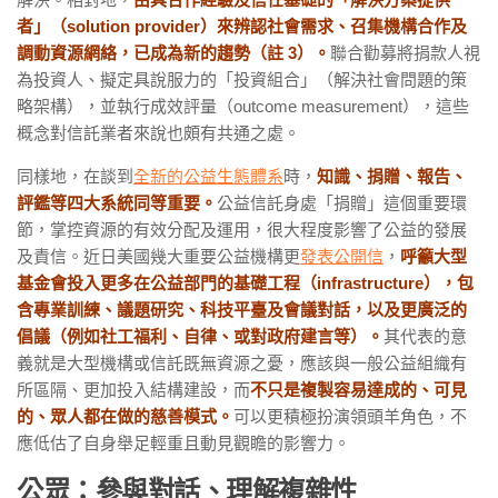
者」（solution provider）來辨認社會需求、召集機構合作及
調動資源網絡，已成為新的趨勢（註 3）。
聯合勸募將捐款人視
為投資人、擬定具說服力的「投資組合」（解決社會問題的策
略架構），並執行成效評量（outcome measurement），這些
概念對信託業者來說也頗有共通之處。
同樣地，在談到
全新的公益生態體系
時，
知識、捐贈、報告、
評鑑等四大系統同等重要。
公益信託身處「捐贈」這個重要環
節，掌控資源的有效分配及運用，很大程度影響了公益的發展
及責信。近日美國幾大重要公益機構更
發表公開信
，
呼籲大型
基金會投入更多在公益部門的基礎工程（infrastructure），包
含專業訓練、議題研究、科技平臺及會議對話，以及更廣泛的
倡議（例如社工福利、自律、或對政府建言等）。
其代表的意
義就是大型機構或信託既無資源之憂，應該與一般公益組織有
所區隔、更加投入結構建設，而
不只是複製容易達成的、可見
的、眾人都在做的慈善模式。
可以更積極扮演領頭羊角色，不
應低估了自身舉足輕重且動見觀瞻的影響力。
公眾：參與對話、理解複雜性