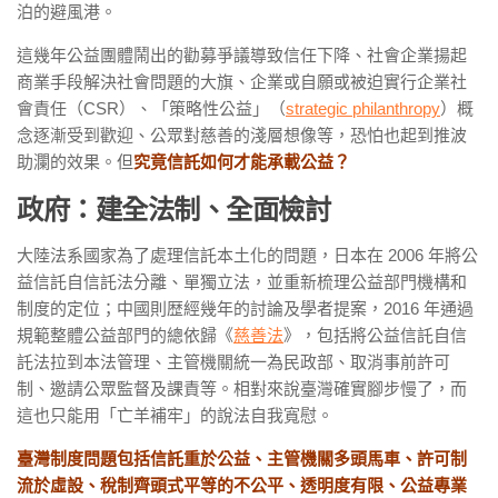
泊的避風港。
這幾年公益團體鬧出的勸募爭議導致信任下降、社會企業揚起
商業手段解決社會問題的大旗、企業或自願或被迫實行企業社
會責任（CSR）、「策略性公益」（
strategic philanthropy
）概
念逐漸受到歡迎、公眾對慈善的淺層想像等，恐怕也起到推波
助瀾的效果。但
究竟信託如何才能承載公益？
政府：建全法制、全面檢討
大陸法系國家為了處理信託本土化的問題，日本在 2006 年將公
益信託自信託法分離、單獨立法，並重新梳理公益部門機構和
制度的定位；中國則歴經幾年的討論及學者提案，2016 年通過
規範整體公益部門的總依歸《
慈善法
》，包括將公益信託自信
託法拉到本法管理、主管機關統一為民政部、取消事前許可
制、邀請公眾監督及課責等。相對來說臺灣確實腳步慢了，而
這也只能用「亡羊補牢」的說法自我寬慰。
臺灣制度問題包括信託重於公益、主管機關多頭馬車、許可制
流於虛設、稅制齊頭式平等的不公平、透明度有限、公益專業