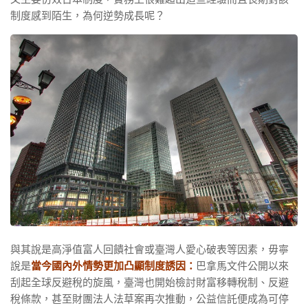
制度感到陌生，為何逆勢成長呢？
與其說是高淨值富人回饋社會或臺灣人愛心破表等因素，毋寧
說是
當今國內外情勢更加凸顯制度誘因：
巴拿馬文件公開以來
刮起全球反避稅的旋風，臺灣也開始檢討財富移轉稅制、反避
稅條款，甚至財團法人法草案再次推動，公益信託便成為可停