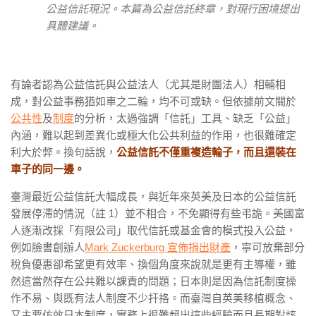
公益信託現況。本篇為公益信託終章，對現行困境提出
具體建議。
有論者認為公益信託與公益法人（尤其是財團法人）相輔相
成，對公益事務猶如車之二輪，均不可或缺。但依據前文關於
公共性
及
制度
的分析，太過強調「信託」工具、缺乏「公益」
內涵，難以起到差異化或極大化公共利益的作用，也很難確定
利大於弊。換句話說，
公益信託不僅重複造輪子，而且還裝在
車子的同一邊。
臺灣最近公益信託大幅成長，與近年來英美及日本的公益信託
發展停滯的情況（註 1）並不相合，不免顯得有些弔詭。美國富
人逐漸改採「有限公司」取代信託或基金會的模式投入公益，
例如臉書創辦人
Mark Zuckerburg 宣佈捐出財產
，寧可放棄部分
稅負優惠卻希望更有效率、換個角度來說就是更有主導權，雖
然這當然存在公共難以課責的問題；日本則是因為信託制度操
作不易、與既有法人制度不少扞挌。而臺灣自英美移植概念、
又主要仿效日本制度，實務上很難超出這些經驗而且長期對該