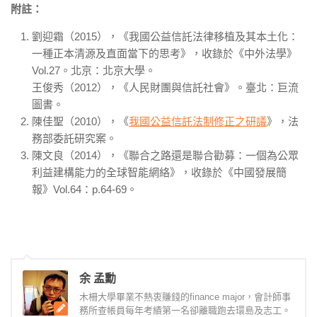
附註：
劉迎霜（2015），《我國公益信託法律移植及其本土化：
一種正本清源及直面當下的思考》，收錄於《中外法學》
Vol.27。北京：北京大學。
王俊秀（2012），《人民財團與信託社會》。臺北：巨流
圖書。
陳佳聖（2010），《
我國公益信託法制修正之研議
》，法
務部委託研究案。
陳文良（2014），《聯合之路還是聯合勸募：一個為公眾
利益建構能力的全球智能網絡》，收錄於《中國發展簡
報》Vol.64：p.64-69。
余 孟勳
木柵大學畢業不熱衷賺錢的finance major，會計師事
務所查帳員每年考績第一名卻離職跑去環島及志工。