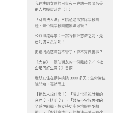
我在桃園女監的日與夜－專訪一位匿名受
刑人的鐵窗時光（上）
「財團法人法」三讀通過卻排除宗教團
體，是否讓宗教團體無法可管？
公益組織專家：一窩蜂批評慈濟之前，先
釐清流言蜚語吧！
把錢捐給慈濟就不管了，算不算做善事？
《大誌》：幫助街友的一份雜誌？／《社
企是門好生意？》書摘
我朋友住在精神病院 3000 多天：生命從住
院開始，戞然而止
【捐款人想什麼？】「我非常重視財報的
合理度、透明度」、「暫時不會想再捐給
全球性組織，想支持更多在地服務型組
織」、「對社會或自己的想法一陣一陣改