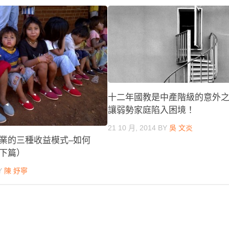
十二年國教是中產階級的意外
讓弱勢家庭陷入困境！
21 10 月, 2014
BY
吳 文炎
業的三種收益模式–如何
下篇）
Y
陳 妤寧