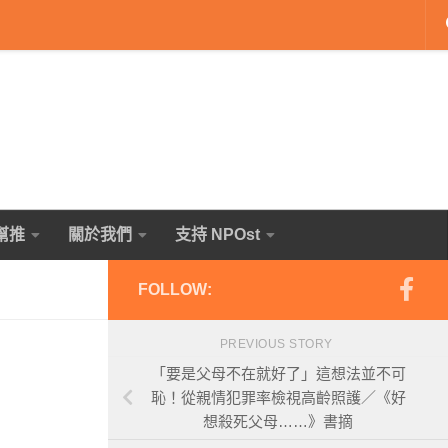
幫推
關於我們
支持 NPOst
FOLLOW:
PREVIOUS STORY
「要是父母不在就好了」這想法並不可
恥！從親情犯罪率檢視高齡照護／《好
想殺死父母……》書摘