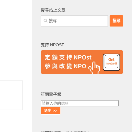
搜尋站上文章
搜
尋
關
鍵
支持 NPOST
字:
訂閱電子報