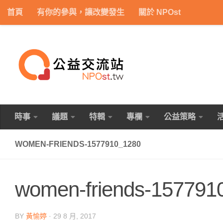
首頁
有你的參與，讓改變發生
關於 NPOst
Skip to content
時事
議題
特輯
專欄
公益策略
WOMEN-FRIENDS-1577910_1280
women-friends-157791
BY
黃愉婷
·
29 8 月, 2017