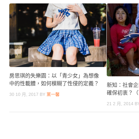
房思琪的失樂園：以「青少女」為想像
中的性載體，如何模糊了性侵的定義？
新知：社會企
確保初衷？（
30 10 月, 2017
BY
黨一馨
21 2 月, 2014
B