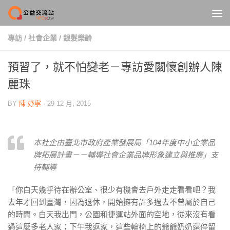
Skip to content
專訪
/
社會企業
/
銀髮樂齡
預習了，就不怕變老－專訪愛關懷創辦人陳
麗珠
BY
陳 妤寧
·
29 12 月, 2015
本社企由臺北市政府產業發展局「104年度中小企業品
牌拓展計畫－－輔導社會企業品牌形象建立與推廣」支
持輔導
「你白天幾乎待在辦公室、很少有機會去戶外走走看看吧？我
去年才回到臺灣，因為退休，開始擁有許多過去不曾屬於自己
的時間。白天我出門，公園和捷運站外面的空地，從來沒有看
過這麼多老人家；下午我返家，這些輪椅上的爺爺奶奶還停留