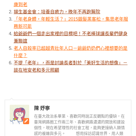
康到老
揚生基金會：培養自癒力，晚年不再跑醫院
「年老身體，年輕生活？」2015銀髮黑客松，集思老年服
務新可能
給爺爺們一個走出家裡的目標吧！不老棒球讓長輩們健身
兼聯誼
老人自殺率已超越青壯年人口－爺爺奶奶們心裡想要的是
什麼？
不提「老年」，而是討論長者對於「美好生活的想像」－
談在地安老和多元照顧
陳 妤寧
在臺大政治系畢業、喜歡同時說正反觀點的優缺，在
臺灣網路圈工作兩三年、喜歡網路濃濃的開放和建設
個性，現在希望理性的社會工程，能夠更接納人類情
感的複雜與多元。 想用採訪認識世界、用人類