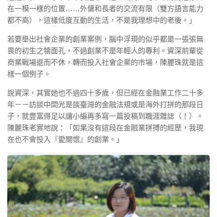
在一模一樣的位置……外傭和長者的交流有限（雙方語言能力
都不高），這樣低度互動的生活，不是我理想中的老後。」
若要舉出社會企業的創業案例，腦中浮現的似乎都是一張張無
畏的初生之犢面孔，不過創業不是年輕人的專利。資深前輩從
商業戰場退而不休，轉而投入社會企業的市場，陳麗珠就是這
樣一個例子。
說資深，其實她也不過四十多歲，但已經在金融業工作二十多
年－－訪談中間光是談臺灣的金融法規或是海外打拼的那段日
子，就豐富得足以讓小編再多寫一篇投稿到職涯雜誌（！）。
陳麗珠老實地說：「如果沒有這段在金融業拼搏的經歷，我現
在也不會投入『愛關懷』的創業。」