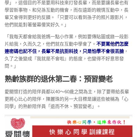
學」，這個目的不是要用科技來打發長輩，而是要讓長輩也有
學習新事物、和兒孫互動的機會，而在遠距的親情互動中，長
輩又會得到更好的反饋。「只要可以看到孫子的照片跟影片，
他們就能對著螢幕傻笑好久。」
「我每天都會給我爸媽一點小作業，例如要傳貼圖或錄一段影
片給我，久而久之，他們就在互動中學會了。
不要罵他們怎麼
連密碼也記不住，長輩不是抗拒科技，只是怕學不會很丟臉
，
久了之後變成『我就是不會啦』的態度，也變得不好意思發
問。」
熟齡族群的退休第二春：預習變老
愛關懷打造的陪伴員都以40～60歲之間為主，除了要帶給長輩
更將心比心的陪伴，陳麗珠的另一大目標是讓這些被稱為「心
同學」的熟齡陪伴員「退而不休、預習變老」。