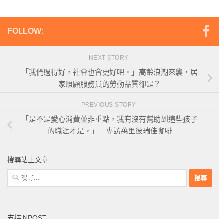
FOLLOW:
NEXT STORY
「我們過得好，社會也會更好吧。」高齡浪潮來襲，居
家照顧服務員的勞動品質卻是？
PREVIOUS STORY
「是不是愛心消費並非重點，我有沒有幫助到這些孩子
的職涯才是。」－專訪萬里彼瑞佳咖啡
搜尋站上文章
搜
尋
關
鍵
支持 NPOST