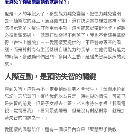
麼避免？你哪能說請假就請假？」
但是，人的年紀大了，移動能力難免變慢、記憶力難免變弱。
去一趟醫院的路上，馬路如虎口、還有快速電扶梯或電梯、醫
院指示繁多、醫生叮嚀用藥事項、還可能忘記帶健保卡，整趟
必須重頭來過。「就算行動變得不俐落了，我也不希望長輩變
得『害怕上醫院』－－愛關懷要提供的，不是醫療專業的看
護，而是針對尚有生活基礎自理能力的長輩，在他們還有能力
的時候，多鼓勵他們出門、多與人互動，延緩失智與臥床的到
來。」
人際互動，是預防失智的關鍵
談到失智，這件事不一定要到你很老才會發生。「燒開水燒到
忘記、忘記鎖門，有些我們以為只是一時迷糊的情況，可能已
是失智的前兆。但是子女都去上班，老人家待在家裡『我看電
視、電視看我』，看到最後睡著。但是沒有對話對象，就是加
速失智的問題之一。」
愛關懷的溫馨陪伴，還有一個項目內容是「智慧型手機教