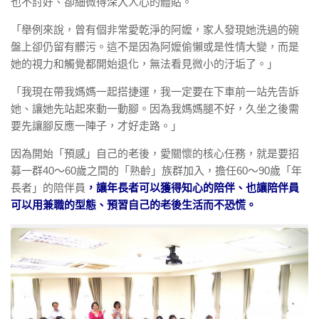
也不討好、卻細微得深入人心的體貼。
「舉例來說，曾有個非常愛乾淨的阿嬤，家人發現她洗過的碗
盤上卻仍留有髒污。這不是因為阿嬤偷懶或是性情大變，而是
她的視力和觸覺都開始退化，無法看見微小的汙垢了。」
「我現在帶我媽媽一起搭捷運，我一定要在下車前一站先告訴
她、讓她先站起來動一動腳。因為我媽媽腿不好，久坐之後需
要先讓腳反應一陣子，才好走路。」
因為開始「預感」自己的老後，愛關懷的核心任務，就是要招
募一群40～60歲之間的「熟齡」族群加入，擔任60～90歲「年
長者」的陪伴員
，讓年長者可以獲得知心的陪伴、也讓陪伴員
可以用兼職的型態、預習自己的老後生活而不恐慌。