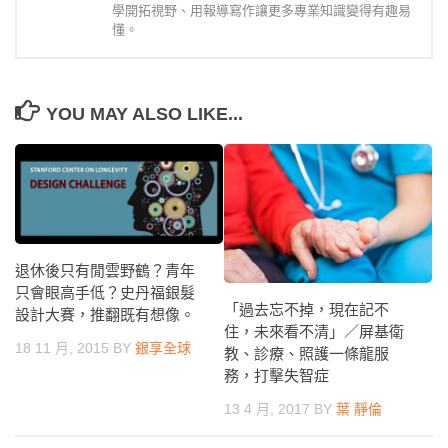
學開拓視野、用報導寫作讓更多專業知識變得有趣易
懂。
YOU MAY ALSO LIKE...
退休後只有閒雲野鶴？青年
只會眼高手低？史丹福銀髮
「過去忘不掉，現在記不
設計大賽，推翻既有想像。
住，未來看不清」／屏基衛
18 11 月, 2015
BY
銀享全球
教、診療、照護一條龍服
務，打擊失智症
13 4 月, 2017
BY
葉 靜倫