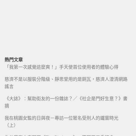
熱門文章
「我第一次感覺這麼爽！」手天使首位使用者的體驗心得
慈濟不是以服裝分階級、靜思堂用的是銅瓦，慈濟人澄清網路
謠言
《大誌》：幫助街友的一份雜誌？／《社企是門好生意？》書
摘
我在桃園女監的日與夜－專訪一位匿名受刑人的鐵窗時光
（上）