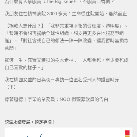
為什麼有人寧願買《The Big Issue》，不願買口香糖？
我朋友住在精神病院 3000 多天：生命從住院開始，戞然而止
【捐款人想什麼？】「我非常重視財報的合理度、透明度」、
「暫時不會想再捐給全球性組織，想支持更多在地服務型組
織」、「對社會或自己的想法一陣一陣改變，讓我暫時無捐款
意願」
搖滾一生、充實又狼狽的樹木希林：「人都會死，至少要死成
自己喜歡的樣子。」
我在桃園女監的日與夜－專訪一位匿名受刑人的鐵窗時光
（下）
背著道德十字架的業務員：NGO 街頭募款員的告白
認識永續發展，鎖定專欄！