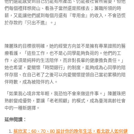
他們還能感受到自己仍能有所產出、仍能被社會所需要，但他
們每個禮拜想爬山、看孫子當然還是照樣去；兼職所領的時
薪，又能讓他們感到每個月還有『零用金』的收入，不會恐慌
於存款的『只出不進』。」
陳麗珠的目標很明確，她的經營方向並不是擁有專業證照的醫
療看護，「這些工作，也不是心同學能夠負荷的。他們的工
作，必須是純粹的生活陪伴，而非對長輩的健康擔負責任。」
她也希望，愛關懷「時間銀行」的制度，能夠成為心同學的陪
伴存摺、在自己老了之後可以向愛關懷提領自己當初累積的陪
伴時數，成為被陪伴的人。
「如果我心境非常年輕，我恐怕不會來做這件事。」陳麗珠把
熟齡變成優勢，要讓「老老照顧」的模式，成為臺灣高齡社會
中的一種新選擇。
延伸閱讀：
蔡欣潔：60、70、80 設計你的晚年生活，看北歐人如何健