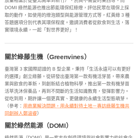
放量相當於從臺北開車到新竹）、別買不需要的東西等。而
DOMI 綠然能源也推出節能環保紅綠燈，評估民眾在環保上採
取的動作，如使用的燈泡類型與能源管理方式等，紅黃綠 3 種
答題選項分別代表其環保程度。邀請消費者從飲食到生活，落
實環境永續，一起「對世界更好」！
關於綠藤生機（Greenvines）
臺灣第 3 家國際認證的 B 型企業，秉持「生活永遠可以有更好
的選擇」創立綠藤。從研發出臺灣第一款有機活芽苗，帶來農
業與飲食的革新，到創新結合植物科學，推出第一款有機芽苗
活萃洗沐保養品，再到不間斷的生活知識教育，發揮影響力。
從吃到用，期許讓一個更真實、更健康的永續生活型態萌芽。
（參考：
用商業解決問題，用永續對待土地－專訪綠藤生機共
同創辦人鄭涵睿
）
關於綠然能源（DOMI）
綠然能源（DOMI）是一家志在創造環境與社會影響力的社會企