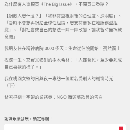
為什麼有人寧願買《The Big Issue》，不願買口香糖？
【捐款人想什麼？】「我非常重視財報的合理度、透明度」、
「暫時不會想再捐給全球性組織，想支持更多在地服務型組
織」、「對社會或自己的想法一陣一陣改變，讓我暫時無捐款
意願」
我朋友住在精神病院 3000 多天：生命從住院開始，戞然而止
搖滾一生、充實又狼狽的樹木希林：「人都會死，至少要死成
自己喜歡的樣子。」
我在桃園女監的日與夜－專訪一位匿名受刑人的鐵窗時光
（下）
背著道德十字架的業務員：NGO 街頭募款員的告白
認識永續發展，鎖定專欄！