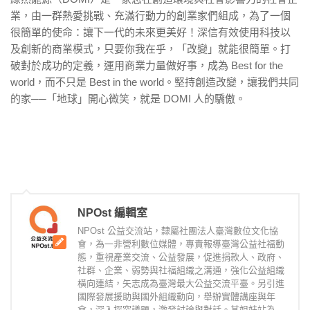
業，由一群熱愛挑戰、充滿行動力的創業家們組成，為了一個
很簡單的使命：讓下一代的未來更美好！深信有效使用科技以
及創新的商業模式，只要你我在乎，「改變」就能很簡單。打
破對於成功的定義，運用商業力量做好事，成為 Best for the
world，而不只是 Best in the world。堅持創造改變，讓我們共同
的家──「地球」開心微笑，就是 DOMI 人的驕傲。
NPOst 編輯室
NPOst 公益交流站，隸屬社團法人臺灣數位文化協
會，為一非營利數位媒體，專責報導臺灣公益社福動
態，重視產業交流、公益發展，促進捐款人、政府、
社群、企業、弱勢與社福組織之溝通，強化公益組織
橫向連結，矢志成為臺灣最大公益交流平臺。另引進
國際發展援助與國外組織動向，舉辦實體講座與年
會，深入探究議題，激發討論與對話。其姐妹站為