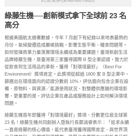
B Lab 歐洲代表 Marcello Palazzi
綠藤生機──創新模式拿下全球前 23 名
高分
根據美國航太總署數據，今年 7 月創下有紀錄以來地表最熱的
月份，氣候變遷造成嚴峻挑戰，影響生態平衡、糧食問題等。
如何發揮商業力量落實環境永續成為重要課題！臺灣新創生活
品牌綠藤生機，是臺灣第三家獲得國際 B 型企業認證，致力於
從飲食到生活用品的革新，獲得「對環境最好」（Best For
Environment）獎項肯定。此獎項從超過 1800 家 B 型企業中，
篩選出在環境面向的認證分數前 10%，評估面向包含企業在設
備、原物料、與資源／能源使用狀況、對整體供應鏈的環境影
響，更重要的是，評估企業在產品或服務設計上如何解決環境
問題。
綠藤生機首年即獲得「對環境最好」獎項、分數更位居全球第
23 名！綠藤生機共同創辦人暨執行長鄭涵睿表示：「追求永續
一直是綠藤的核心價值，能代表臺灣獲得國際肯定、與世界頂