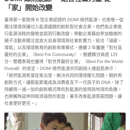
「家」開始改變
臺灣第一家取得 B 型企業認證的 DOMI 綠然能源，也是唯一從
關注環境保護切入能源議題的創新型社會企業。他們為企業進
行能源消耗的健檢並起而行動改變，帶動企業藉由參加植樹的
親子活動來關注並放大自身環境與社會影響力，結合「減碳，
增氧」以及環境教育的創新商業模式，連續 2 年獲選「對社區
最好的企業」（Best For Community），整體積分高達 129
分，整體表現也獲得「對世界最好企業」（Best For the World-
Overall）的肯定。DOMI 綠然能源共同創辦人連庭凱表示：
「綠然能源希望從家出發，解決共同的環境暖化問題。期許用
創新方式，讓節能節電成為消費者及下一代孩子的 DNA，除了
持續用一減一加的創新模式降低對能源的使用與地球的負擔，
也將觸角延伸到經濟弱勢的家庭，著手改善能源貧窮問題，讓
社會更好更亮。」