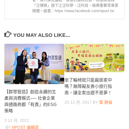
「泛傳媒」旗下之泛科學、泛科技、娛樂重擊等專業
媒體。臉書：https://www.facebook.com/npost.tw
YOU MAY ALSO LIKE...
坐了輪椅就只能繭居家中
嗎？無障礙友善小旅行指
【群眾智造】創造永續的生
南，讓全家出遊不是夢！
產與消費模式── 社會企業
25 12 月, 2017
BY
葉 靜倫
與通路商都「有責」的ESG
策略
3 12 月, 2021
BY
NPOST 編輯室