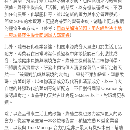
料、農藥，持續汙染土壤與水循環系統、也降低蔬菜內的營養
價值。綠藤生機首創「活著」的芽菜，以有機栽種模式，不添
加任何農藥、化學肥料等，並以創新的壓力與水分管理模式，
節省 90% 的水資源，更提高芽菜的營養密度，創造出更為永續
的糧食生產方式。（參考：
用商業解決問題，用永續對待土地
－專訪綠藤生機共同創辦人鄭涵睿
）
此外，隨著石化產業發達、相關來源成分大量應用於生活用品
配方，消費者在日常清潔保養過程中頻繁接觸石化刺激性成
分，造成健康負擔與環境危害。綠藤生機創新結合植物科學、
回歸肌膚真實需求，研發出獨特個人清潔保養品。重新定義天
然──「兼顧對肌膚與環境的友善」，堅持不添加矽靈、塑膠柔
珠、抗菌劑等，以植物清潔成分取代石化清潔成分，以來自大
自然的蜂膠取代抗菌劑等創新配方，不但獲得國際 Cosmos 有
機認證肯定，產品平均天然占比高達 98.85% 以上，對環境更永
續。
除了以產品帶來生活上的改變，綠藤生機也致力發揮更大的影
響力。從發布全臺第一本公益報告書、積極推動 B 型企業發
展，以及與 True Moringa 合力打造非洲最大有機辣木田、幫助