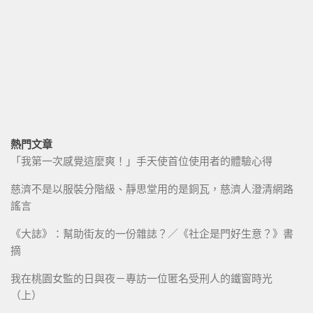
熱門文章
「我第一次感覺這麼爽！」手天使首位使用者的體驗心得
慈濟不是以服裝分階級、靜思堂用的是銅瓦，慈濟人澄清網路
謠言
《大誌》：幫助街友的一份雜誌？／《社企是門好生意？》書
摘
我在桃園女監的日與夜－專訪一位匿名受刑人的鐵窗時光
（上）