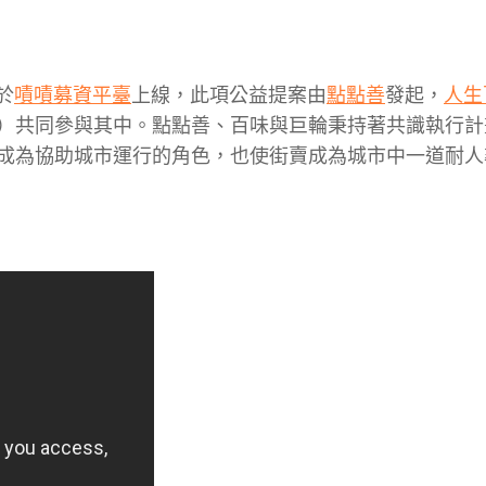
於
嘖嘖募資平臺
上線，此項公益提案由
點點善
發起，
人生
）共同參與其中。點點善、百味與巨輪秉持著共識執行計
成為協助城市運行的角色，也使街賣成為城市中一道耐人