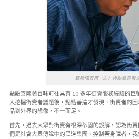
巨輪陳安宗（左）與點點善葉
點點善隨著百味前往具有 10 多年街賣服務經驗的
入挖掘街賣者議題後，點點善這才發現，街賣者的困
品到外界的想像，不一而足。
首先，過去大眾對街賣有根深蒂固的誤解，認為街賣團
們是社會大眾傳說中的黑道集團、控制著身障者，我