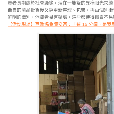
賣者長期處於社會邊緣，活在一雙雙的異樣眼光夾縫
街賣的商品批貨後又經重新整理、包裝，再由個別街
鮮明的識別，消費者易有疑慮，這些都使得街賣不易
【活動現場】巨輪協會陳安宗：「這 15 分鐘，是我用