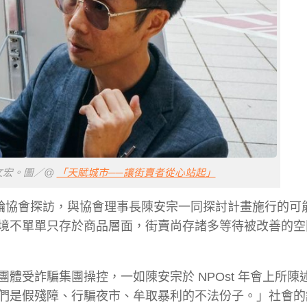
文宏。圖／@
「天賦城市──讓街賣者從心站起」
巨輪協會探訪，與協會理事長陳安宗一同探討計畫施行的可
境不單單只存於商品層面，街賣尚存諸多等待被改善的空
體受詐騙集團操控，一如陳安宗於 NPOst 年會上所陳
們是假殘障、行騙夜市、牟取暴利的不法份子。」社會的