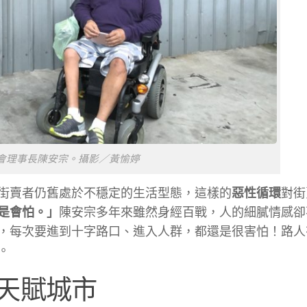
會理事長陳安宗。攝影／黃愉婷
街賣者仍舊處於不穩定的生活型態，這樣的
惡性循環
對街
是會怕。」
陳安宗多年來雖然身經百戰，人的細膩情感卻
，每次要進到十字路口、進入人群，都還是很害怕！路人
。
天賦城市