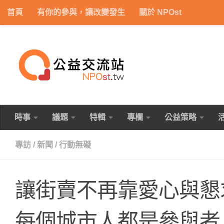
首頁
有你的參與，讓改變發生
關於 NPOst
Skip to content
時事
議題
特輯
專欄
公益策略
專訪
/
新聞
/
行動無礙
讓街賣不再靠愛心與懇
每個城市人都是參與者