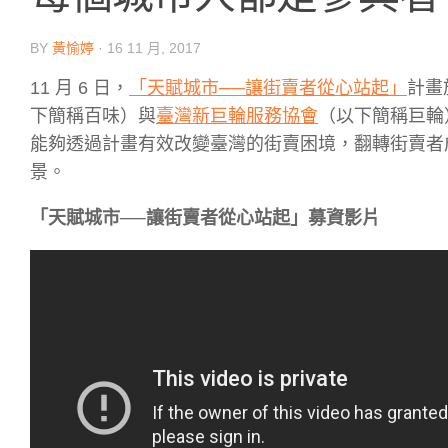
BY
黃愉婷
·
16 11 月, 2017
11 月 6 日，
「天賦城市──讓街賣者從心站起」
計畫
下簡稱百味）與
臺灣新巨輪服務協會
（以下簡稱巨輪
能夠透過計畫有效改變臺灣的街賣困境，翻轉街賣者
景。
「天賦城市──讓街賣者從心站起」募資影片