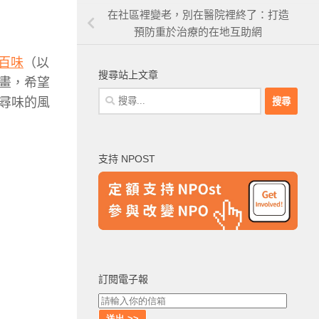
在社區裡變老，別在醫院裡終了：打造
預防重於治療的在地互助網
百味
（以
搜尋站上文章
畫，希望
搜
尋味的風
尋
關
鍵
支持 NPOST
字:
訂閱電子報