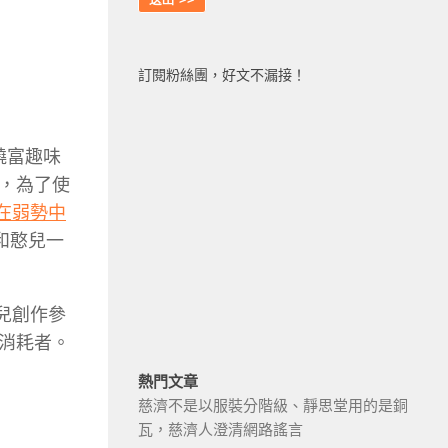
訂閱粉絲團，好文不漏接！
饒富趣味
，為了使
在弱勢中
和憨兒一
兒創作參
消耗者。
熱門文章
慈濟不是以服裝分階級、靜思堂用的是銅
瓦，慈濟人澄清網路謠言