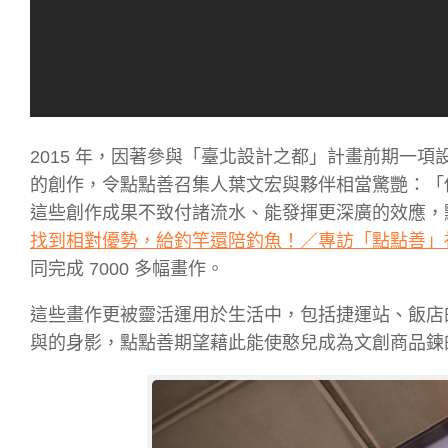
2015 年，因著參與「臺北設計之都」計畫前期一
的創作，令點點善召集人葉文宏與夥伴相當驚艷：「
這些創作成果不致付諸流水、能發揮更深廣的效應，點點
找到相對優勢，給釣竿還陪釣魚！／專訪「點點善」
同完成 7000 多幅畫作。
這些畫作更被靈活運用於生活中，包括捷運站、飯店的
與的身影，點點善期望藉此能使憨兒成為文創商品鍊