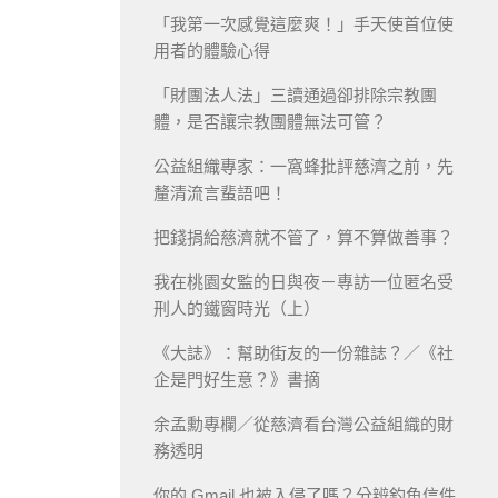
「我第一次感覺這麼爽！」手天使首位使
用者的體驗心得
「財團法人法」三讀通過卻排除宗教團
體，是否讓宗教團體無法可管？
公益組織專家：一窩蜂批評慈濟之前，先
釐清流言蜚語吧！
把錢捐給慈濟就不管了，算不算做善事？
我在桃園女監的日與夜－專訪一位匿名受
刑人的鐵窗時光（上）
《大誌》：幫助街友的一份雜誌？／《社
企是門好生意？》書摘
余孟勳專欄／從慈濟看台灣公益組織的財
務透明
你的 Gmail 也被入侵了嗎？分辨釣魚信件