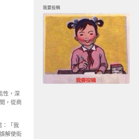
我要投稿
能性，深
間，從商
述：「我
誤解使街