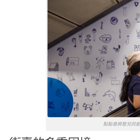
點點善將憨兒的