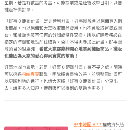
星期，若是有數量的考量，可能提前或是延後收單日期，以便
攤販準備訂單。
「好事 0 距離計畫」是非營利計畫，好事團隊會以
原價
買入攤
販商品，也以
原價
和大眾收取商品費用，也不會收取運費或團
費，和攤販也沒有任何的分潤或條件交
換，所以訂購者務必在
指定的時間和地點前往取貨，否則
不得再參加此計畫。好事團
隊的目的很單純：
希望大家都能
夠開心地拿到攤販商品，攤販
也能因為大家的愛心得到實質
的幫助！
好事地圖也表示，若是「好事 0 距離計畫」有不妥之處
，隨時
可以透過
粉絲專頁
聯繫，團隊將會盡快改善，並讓整個
計畫可
以更順利地的進行。也請大家將「好事 0 距離計畫」
分享出
去，讓更多人知道，使攤販可以得到的幫助也更多！
好事地圖 APP
裡的資訊皆