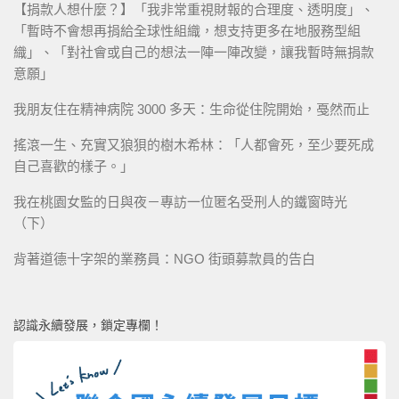
【捐款人想什麼？】「我非常重視財報的合理度、透明度」、
「暫時不會想再捐給全球性組織，想支持更多在地服務型組
織」、「對社會或自己的想法一陣一陣改變，讓我暫時無捐款
意願」
我朋友住在精神病院 3000 多天：生命從住院開始，戞然而止
搖滾一生、充實又狼狽的樹木希林：「人都會死，至少要死成
自己喜歡的樣子。」
我在桃園女監的日與夜－專訪一位匿名受刑人的鐵窗時光
（下）
背著道德十字架的業務員：NGO 街頭募款員的告白
認識永續發展，鎖定專欄！