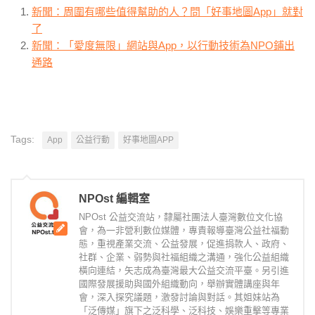
新聞：周圍有哪些值得幫助的人？問「好事地圖App」就對
了
新聞：「愛度無限」網站與App，以行動技術為NPO鋪出
通路
Tags:
App
公益行動
好事地圖APP
NPOst 編輯室
NPOst 公益交流站，隸屬社團法人臺灣數位文化協
會，為一非營利數位媒體，專責報導臺灣公益社福動
態，重視產業交流、公益發展，促進捐款人、政府、
社群、企業、弱勢與社福組織之溝通，強化公益組織
橫向連結，矢志成為臺灣最大公益交流平臺。另引進
國際發展援助與國外組織動向，舉辦實體講座與年
會，深入探究議題，激發討論與對話。其姐妹站為
「泛傳媒」旗下之泛科學、泛科技、娛樂重擊等專業