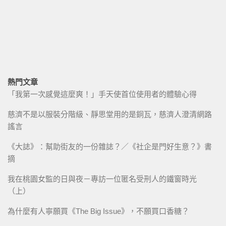
熱門文章
「我第一次感覺這麼爽！」手天使首位使用者的體驗心得
慈濟不是以服裝分階級、靜思堂用的是銅瓦，慈濟人澄清網路
謠言
《大誌》：幫助街友的一份雜誌？／《社企是門好生意？》書
摘
我在桃園女監的日與夜－專訪一位匿名受刑人的鐵窗時光
（上）
為什麼有人寧願買《The Big Issue》，不願買口香糖？