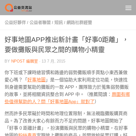
Skip to content
公益好夥伴
/
公益者聯盟
/
短訊
/
網路社群經營
好事地圖APP推出新計畫「好事0距離」，
要做攤販與民眾之間的購物小精靈
BY
NPOST 編輯室
·
13 7 月, 2015
你下班或下課時總習慣和路邊的弱勢攤販順手買點小東西兼做
愛心嗎？「
好事地圖
」是一個協助大家利用定位功能，快速找
到身邊需要幫助的攤販的一款 APP，團隊致力於蒐集弱勢攤販
的故事，並將相關資訊整合到 APP 中。（推薦閱讀：
周圍有哪
些值得幫助的人？問「好事地圖App」就對了
）
然而許多民眾礙於時間和地理位置限制，無法親臨攤販購買商
品。為了改善大家心有
餘而力不足的問題，好事地圖
開始了
「好事 0 距離計
畫」，扮演攤販與民眾的購物小精靈，
在好事
地圖的
粉絲專頁
定期放上攤販的商品，並開放給民眾訂購，好