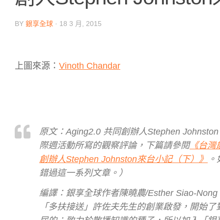
BY
銀享全球
·
18 3 月, 2015
上圖來源：
Vinoth Chandar
原文：Aging2.0 共同創辦人Stephen Johnst
際週活動所寫的觀察評論，下篇請參閱
《台灣
創辦人Stephen Johnston來台小記（下）》
。
錯過這一系列文章。）
編譯：銀享全球作者陳曉農/Esther Siao-
「多扶接送」許佐夫先生的創業啟發，開始了