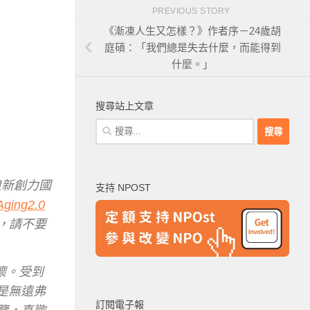
PREVIOUS STORY
《漸凍人生又怎樣？》作者序－24歲胡
庭碩：「我們總是失去什麼，而能得到
什麼。」
搜尋站上文章
搜
尋
關
鍵
浪新創力國
支持 NPOST
字:
ng2.0
，請不要
關懷。受到
是無遠弗
訂閱電子報