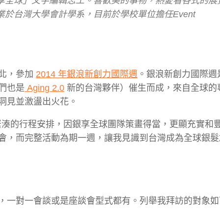
享全球」文字編輯志工。喜歡美的事物，熱愛看各式的展
於台灣大學會計學系，目前於學校單位擔任Event
北，參加
2014 年銀浪新創力國際週
。銀浪新創力國際週
們也是
Aging 2.0
新的台灣夥伴）催生而成，來自全球的
洞見並激盪出火花。
天緊湊的行程安排，因銀享全球團隊策畫得當，更顯充實和
會，而完整活動為期一週，讓我見識到台灣成為全球銀髮
，一對一會談或是座談會型式都有。列舉我拜訪的對象如