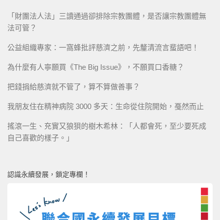
「財團法人法」三讀通過卻排除宗教團體，是否讓宗教團體無
法可管？
公益組織專家：一窩蜂批評慈濟之前，先釐清流言蜚語吧！
為什麼有人寧願買《The Big Issue》，不願買口香糖？
把錢捐給慈濟就不管了，算不算做善事？
我朋友住在精神病院 3000 多天：生命從住院開始，戞然而止
搖滾一生、充實又狼狽的樹木希林：「人都會死，至少要死成
自己喜歡的樣子。」
認識永續發展，鎖定專欄！