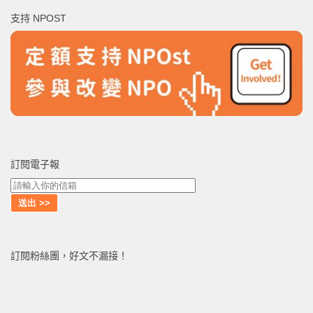
鍵
支持 NPOST
字:
訂閱電子報
訂閱粉絲團，好文不漏接！