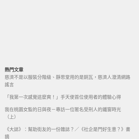
熱門文章
慈濟不是以服裝分階級、靜思堂用的是銅瓦，慈濟人澄清網路
謠言
「我第一次感覺這麼爽！」手天使首位使用者的體驗心得
我在桃園女監的日與夜－專訪一位匿名受刑人的鐵窗時光
（上）
《大誌》：幫助街友的一份雜誌？／《社企是門好生意？》書
摘