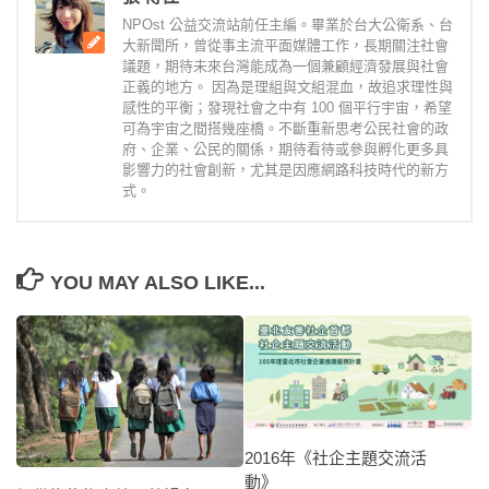
NPOst 公益交流站前任主編。畢業於台大公衛系、台
大新聞所，曾從事主流平面媒體工作，長期關注社會
議題，期待未來台灣能成為一個兼顧經濟發展與社會
正義的地方。 因為是理組與文組混血，故追求理性與
感性的平衡；發現社會之中有 100 個平行宇宙，希望
可為宇宙之間搭幾座橋。不斷重新思考公民社會的政
府、企業、公民的關係，期待看待或參與孵化更多具
影響力的社會創新，尤其是因應網路科技時代的新方
式。
YOU MAY ALSO LIKE...
2016年《社企主題交流活
動》