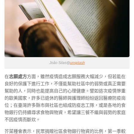
João Silas@
unsplash
在
志願處方
方面，雖然疫情造成志願服務大幅減少，但若能在
良好的保護下進行工作，不僅能幫助社區中的弱勢或真正需要
幫助的人，同時也能提高自己的心理健康。譬如這次疫情慘重
的歐美國家，許多已退休的醫師與護理師紛紛返回醫療防疫崗
位；在臺灣許多縣市與社區也組成防疫志工隊，或是各地的食
物銀行仍持續尋求食物與物資，希望讓三餐不繼與弱勢的家庭
不因疫情而斷炊。
芥菜種會表示，民眾捐贈社區食物銀行物資的比例，第一季較