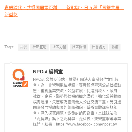
青銀跨代，共餐同居零距離——盤點歐、日 5 種「青銀共居」
新型態
Tags:
共餐
社區互助
社區力量
社區關懷
社會處方
防疫
NPOst 編輯室
NPOst 公益交流站，隸屬社團法人臺灣數位文化協
會，為一非營利數位媒體，專責報導臺灣公益社福動
態，重視產業交流、公益發展，促進捐款人、政府、
社群、企業、弱勢與社福組織之溝通，強化公益組織
橫向連結，矢志成為臺灣最大公益交流平臺。另引進
國際發展援助與國外組織動向，舉辦實體講座與年
會，深入探究議題，激發討論與對話。其姐妹站為
「泛傳媒」旗下之泛科學、泛科技、娛樂重擊等專業
媒體。臉書：https://www.facebook.com/npost.tw