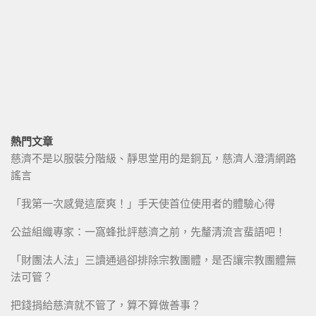
熱門文章
慈濟不是以服裝分階級、靜思堂用的是銅瓦，慈濟人澄清網路
謠言
「我第一次感覺這麼爽！」手天使首位使用者的體驗心得
公益組織專家：一窩蜂批評慈濟之前，先釐清流言蜚語吧！
「財團法人法」三讀通過卻排除宗教團體，是否讓宗教團體無
法可管？
把錢捐給慈濟就不管了，算不算做善事？