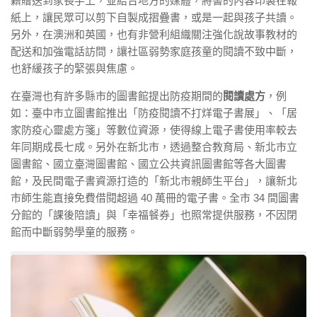
籍贈送到家長手上，並結合地方的媒體，將書的內容印製在報
紙上，讓民眾可以剪下自製成摺疊書，或是一起與孩子共讀。
另外，在澳洲和英國，也有非營利組織關注強化說故事教材的
配送和加強電話訪問，讓社區弱勢家庭孩童的閱讀不致中斷，
也舒緩孩子的緊張與焦慮。
在臺灣也有許多縣市的圖書館提出防疫期間的
閱讀處方
，例
如：臺中市立圖書館推出「防疫閱讀不打烊電子書展」、「居
家防疫心靈處方箋」等數位資源，使得線上電子書使用率較去
年同期成長七成。另外在新北市，透過整合教育局、新北市立
圖書館、國立臺灣圖書館、國立公共資訊圖書館等各大圖書
館，及民間電子書資源打造的「新北市親師生平台」，讓新北
市師生能直接免費借閱超過 40 萬冊的電子書。全市 34 間圖書
分館的「課後陪讀」與「幸福餐券」也照常提供服務，不因閉
館而中斷弱勢學童的服務。