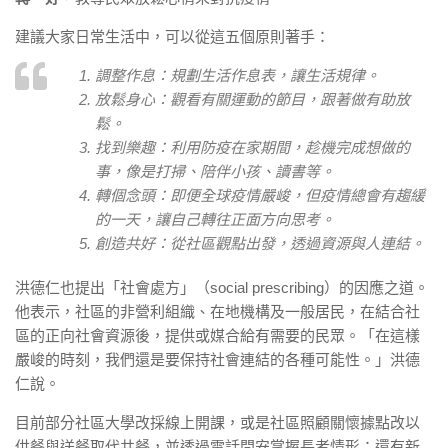
建議大家日常生活中，可以從這五個原則著手：
調整作息：規劃生活作息表，讓生活規律。
放鬆身心：觀看有關運動的節目，跟著做有助放
鬆。
找到樂趣：利用防疫在家期間，趁機完成想做的
事，像是打掃、陪伴小孩、讀書等。
轉個念頭：即便全球疫情嚴峻，但疫情總會有趨緩
的一天，讓自己轉往正面方向思考。
創造共好：從社區觀點出發，透過資源與人連結。
洪德仁也提出「社會處方」（social prescribing）的因應之道。
他表示，社區的非營利組織、在地機構及一般居民，在結合社
區的正向社會資源後，提供或媒合給有需要的民眾。「在這樣
嚴峻的時刻，我們還是要保持社會連結的各種可能性。」洪德
仁說。
目前部分社區大學改採線上開課，或是社區照顧關懷據點改以
供餐與送餐取代共餐，並透過電話問安掌握長者情形；還有新