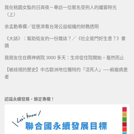
我在桃園女監的日與夜－專訪一位匿名受刑人的鐵窗時光
（上）
余孟勳專欄／從慈濟看台灣公益組織的財務透明
《大誌》：幫助街友的一份雜誌？／《社企是門好生意？》書
摘
我朋友住在精神病院 3000 多天：生命從住院開始，戞然而止
【被歧視的歷史】中古歐洲地位獨特的「活死人」──痲瘋病患
者
認識永續發展，鎖定專欄！