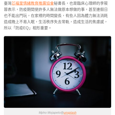
臺灣
芯福里情緒教育推廣協會
秘書長，也是臨床心理師的李筱
蓉表示，防疫期間使許多人無法做原本想做的事，甚至連假日
也不能出門玩，在家裡的時間變長，有些人因為體力無法消耗
造成晚上不易入眠，生活秩序失去常軌，造成生活的焦慮感，
所以「防疫EQ」相形重要。
Mpho Mojapelo@
unsplash