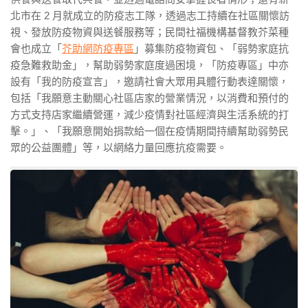
北市在 2 月就成立的防疫志工隊，透過志工持續在社區關懷訪
視、發放防疫物資與送餐服務等；民間社福機構基督教芥菜種
會也成立「
芥助網防疫專區
」募集防疫物資包、「弱勢家庭抗
疫急難救助金」，幫助弱勢家庭度過困境，「防疫專區」中亦
設有「我的防疫宣言」，邀請社會大眾用具體行動表達關懷，
包括「我願意主動關心社區店家的營業情況，以消費和預付的
方式支持店家繼續營運，減少疫情對社區經濟與生活系統的打
擊。」、「我願意開始捐款給一個在疫情期間持續幫助弱勢民
眾的公益團體」等，以網絡力量回應抗疫需要。