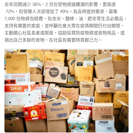
去年同期減少 36%，2 月份受物資搶購潮的影響，更高達
72%，但受贈人次卻增加了 49%。為及時提供需求，募集
7,000 份物資包經費，包含米、麵條、油、肥皂等生活必需品，
支持有需要的家庭，並呼籲社會大眾在疫情期間仍付出關懷，
主動關心社區長者或鄰居，協助採買防疫物資或食物用品，或
捐出自己多餘的食物，在社區有需要時貢獻己力。