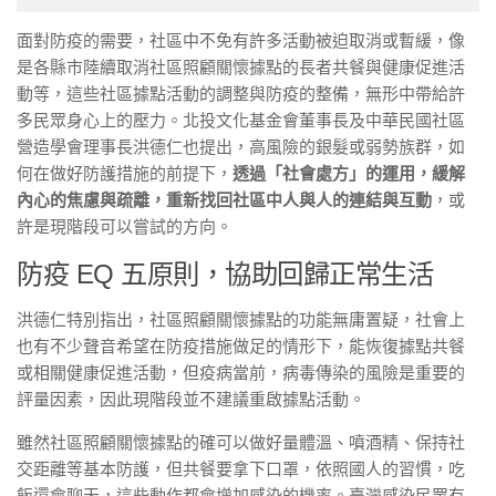
面對防疫的需要，社區中不免有許多活動被迫取消或暫緩，像
是各縣市陸續取消社區照顧關懷據點的長者共餐與健康促進活
動等，這些社區據點活動的調整與防疫的整備，無形中帶給許
多民眾身心上的壓力。北投文化基金會董事長及中華民國社區
營造學會理事長洪德仁也提出，高風險的銀髮或弱勢族群，如
何在做好防護措施的前提下，
透過「社會處方」的運用，緩解
內心的焦慮與疏離，重新找回社區中人與人的連結與互動
，或
許是現階段可以嘗試的方向。
防疫 EQ 五原則，協助回歸正常生活
洪德仁特別指出，社區照顧關懷據點的功能無庸置疑，社會上
也有不少聲音希望在防疫措施做足的情形下，能恢復據點共餐
或相關健康促進活動，但疫病當前，病毒傳染的風險是重要的
評量因素，因此現階段並不建議重啟據點活動。
雖然社區照顧關懷據點的確可以做好量體溫、噴酒精、保持社
交距離等基本防護，但共餐要拿下口罩，依照國人的習慣，吃
飯還會聊天，這些動作都會增加感染的機率。臺灣感染民眾有