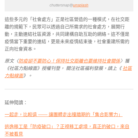
chuttersnap@
unsplash
這些多元的「社會處方」正是社區營造的一種模式，在社交距
離的規範下，民眾可以透過自己所需求的社會處方，展開行
動，主動連結社區資源，共同建構自助互助的網絡。這不僅是
疫情當下重要的連結，更是未來疫情結束後，社會重建所需的
正向社會資本。
原文〈
防疫卻不要防心！保持社交距離也要維持社會關係
〉獲
《社區力點線面》授權刊登， 關注社區福利發展，請上《
社區
力點線面
》。
延伸閱讀：
一起走，比較遠 —— 讓團體走出撞牆期的「集合影響力」
逃逸移工是「防疫破口」？正視移工處境，真正的破口，來自
不被看見