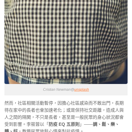
Cristian Newman@
unsplash
然而，社區相關活動暫停，因擔心社區感染而不敢出門，長期
待在家中的長者也會加速老化；或是保持社交距離，造成人與
人之間的隔閡，不只是長者，甚至是一般民眾的身心狀況都會
受到影響。李筱蓉以「
防疫 EQ 五原則
」——
調、鬆、樂、
轉、好
，教導民眾放鬆心情來對抗疫情。