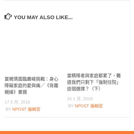
YOU MAY ALSO LIKE...
當精障者與家庭都累了，難
當親情面臨嚴峻挑戰：身心
道我們只剩下「強制住院」
障礙家庭的愛與痛／《背離
這個選擇？（下）
親緣》書摘
16 1 月, 2018
17 5 月, 2016
BY
NPOST 編輯室
BY
NPOST 編輯室