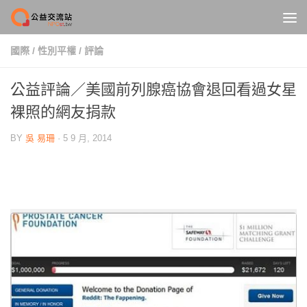
Skip to content
國際
/
性別平權
/
評論
公益評論／美國前列腺癌協會退回看過女星
裸照的網友捐款
BY
吳 易珊
·
5 9 月, 2014