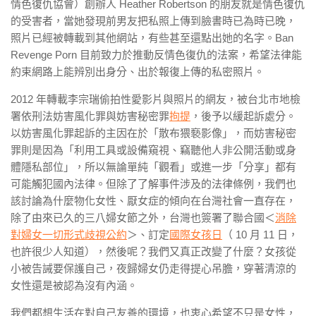
情色復仇協會）創辦人 Heather Robertson 的朋友就是情色復仇
的受害者，當她發現前男友把私照上傳到臉書時已為時已晚，
照片已經被轉載到其他網站，有些甚至還點出她的名字。Ban
Revenge Porn 目前致力於推動反情色復仇的法案，希望法律能
約束網路上能辨別出身分、出於報復上傳的私密照片。
2012 年轉載李宗瑞偷拍性愛影片與照片的網友，被台北市地檢
署依刑法妨害風化罪與妨害秘密罪
拘提
，後予以緩起訴處分。
以妨害風化罪起訴的主因在於「散布猥褻影像」，而妨害秘密
罪則是因為「利用工具或設備窺視、竊聽他人非公開活動或身
體隱私部位」，所以無論單純「觀看」或進一步「分享」都有
可能觸犯國內法律。但除了了解事件涉及的法律條例，我們也
該討論為什麼物化女性、厭女症的傾向在台灣社會一直存在，
除了由來已久的三八婦女節之外，台灣也簽署了聯合國＜
消除
對婦女一切形式歧視公約
＞、訂定
國際女孩日
（ 10 月 11 日，
也許很少人知道），然後呢？我們又真正改變了什麼？女孩從
小被告誡要保護自己，夜歸婦女仍走得提心吊膽，穿著清涼的
女性還是被認為沒有內涵。
我們都想生活在對自己友善的環境，也衷心希望不只是女性，