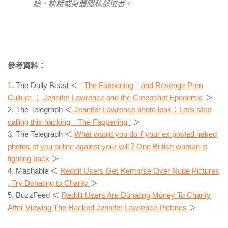
論、談話或身體隱私部位者。
參考資料：
1. The Daily Beast ＜
‘ The Fappening ‘ and Revenge Porn
Culture ： Jennifer Lawrence and the Creepshot Epedemic
＞
2. The Telegraph ＜
Jennifer Lawrence photo leak：Let’s stop
calling this hacking ‘ The Fappening ‘
＞
3. The Telegraph ＜
What would you do if your ex posted naked
photos of you online against your will？One British woman is
fighting back
＞
4. Mashable ＜
Reddit Users Get Remorse Over Nude Pictures
, Try Donating to Charity
＞
5. BuzzFeed ＜
Reddit Users Are Donating Money To Charity
After Viewing The Hacked Jennifer Lawrence Pictures
＞