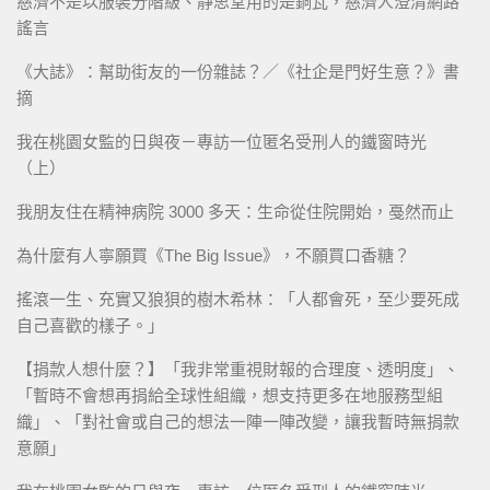
慈濟不是以服裝分階級、靜思堂用的是銅瓦，慈濟人澄清網路
謠言
《大誌》：幫助街友的一份雜誌？／《社企是門好生意？》書
摘
我在桃園女監的日與夜－專訪一位匿名受刑人的鐵窗時光
（上）
我朋友住在精神病院 3000 多天：生命從住院開始，戞然而止
為什麼有人寧願買《The Big Issue》，不願買口香糖？
搖滾一生、充實又狼狽的樹木希林：「人都會死，至少要死成
自己喜歡的樣子。」
【捐款人想什麼？】「我非常重視財報的合理度、透明度」、
「暫時不會想再捐給全球性組織，想支持更多在地服務型組
織」、「對社會或自己的想法一陣一陣改變，讓我暫時無捐款
意願」