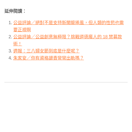
延伸閱讀：
公益評論／絕對不是支持新聞龍捲風，但人類的性慾也需
要正視啊
公益評論／公益創意無極限？挑戰道德魔人的 18 禁募款
術！
週報：三八婦女節到底是什麼呢？
朱家安／你有資格譴責彎彎出軌嗎？