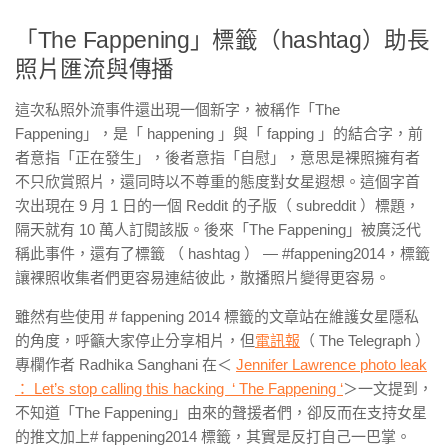
「The Fappening」標籤（hashtag）助長
照片匯流與傳播
這次私照外流事件還出現一個新字，被稱作「The
Fappening」，是「 happening 」與「 fapping 」的結合字，前
者意指「正在發生」，後者意指「自慰」，意思是裸照擁有者
不只欣賞照片，還同時以不尊重的態度對女星遐想。這個字首
次出現在 9 月 1 日的一個 Reddit 的子版（ subreddit ）標題，
隔天就有 10 萬人訂閱該版。後來「The Fappening」被廣泛代
稱此事件，還有了標籤 （ hashtag ） ― #fappening2014，標籤
讓裸照收集者們更容易連結彼此，散播照片變得更容易。
雖然有些使用 # fappening 2014 標籤的文章站在維護女星隱私
的角度，呼籲大家停止分享相片，但
電訊報
（ The Telegraph ）
專欄作者 Radhika Sanghani 在＜
Jennifer Lawrence photo leak
： Let’s stop calling this hacking ‘ The Fappening ‘
＞一文提到，
不知道「The Fappening」由來的聲援者們，卻反而在支持女星
的推文加上# fappening2014 標籤，其實是反打自己一巴掌。