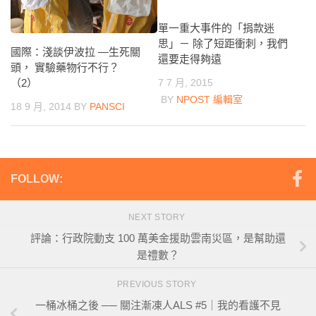
單一重大事件的「捐款迷
思」－ 除了短距衝刺，我們
國際：淺談伊波拉 ―生死關
還要走得夠遠
頭， 實驗藥物行不行？
（2）
7 7 月, 2015
BY
NPOST 編輯室
18 9 月, 2014
BY
PANSCI
FOLLOW:
NEXT STORY
評論：行政院動支 100 萬美金援助雲南災區，是幫助還
是禮數？
PREVIOUS STORY
一桶冰桶之後 ── 關注漸凍人ALS #5｜我的看護不見