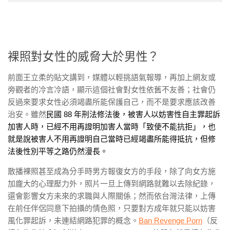
裸照對女性的威脅大於男性？
前面王立柔的貼文講到，媒體以輕挑語氣報導，再加上網友或
旁觀者的冷言冷語，顯示這個社會對女性依舊不友善；社會仍
反過來要求女性必須竭盡所能保護自己，而不是要求應該改善
治安。雖然
民國 88 年刑法修法後，被害人以妨害性自主罪起訴
加害人時，已經不用再證明加害人當時「致使不能抗拒」，也
就是說被害人不用再證明自己當時已經竭盡所能得抵抗，但修
法後性別平等之路仍然漫長。
散播裸照甚至成為分手時男方報復女方的手段，除了向女方施
加龐大的心理壓力外，照片一旦上傳到網路就難以去除紀錄，
還會影響女方未來的求職與人際關係；然而依台灣法律，上傳
在前任伴侶同意下拍攝的情色照，只要對方成年就只能以妨害
風化罪起訴，未連結網路犯罪的概念。
Ban Revenge Porn
（反