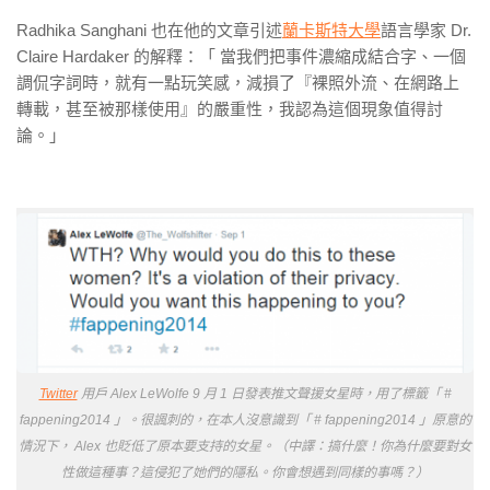
Radhika Sanghani 也在他的文章引述
蘭卡斯特大學
語言學家 Dr.
Claire Hardaker 的解釋：「 當我們把事件濃縮成結合字、一個
調侃字詞時，就有一點玩笑感，減損了『裸照外流、在網路上
轉載，甚至被那樣使用』的嚴重性，我認為這個現象值得討
論。」
Twitter
用戶 Alex LeWolfe 9 月 1 日發表推文聲援女星時，用了標籤「 #
fappening2014 」。很諷刺的，在本人沒意識到「 # fappening2014 」原意的
情況下， Alex 也貶低了原本要支持的女星。（中譯：搞什麼！你為什麼要對女
性做這種事？這侵犯了她們的隱私。你會想遇到同樣的事嗎？）