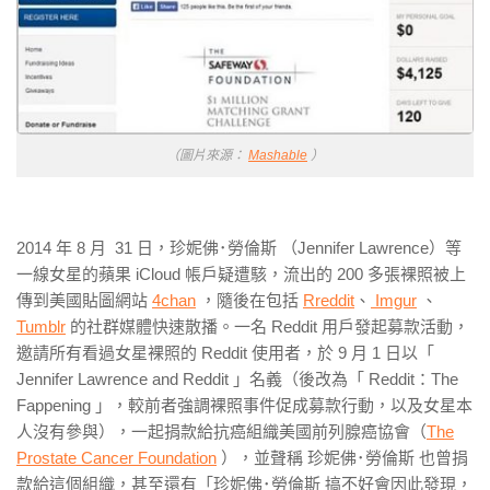
（圖片來源：
Mashable
）
2014 年 8 月 31 日，珍妮佛･勞倫斯 （Jennifer Lawrence）等
一線女星的蘋果 iCloud 帳戶疑遭駭，流出的 200 多張裸照被上
傳到美國貼圖網站
4chan
，隨後在包括
Rreddit
、
Imgur
、
Tumblr
的社群媒體快速散播。一名 Reddit 用戶發起募款活動，
邀請所有看過女星裸照的 Reddit 使用者，於 9 月 1 日以「
Jennifer Lawrence and Reddit 」名義（後改為「 Reddit：The
Fappening 」，較前者強調裸照事件促成募款行動，以及女星本
人沒有參與），一起捐款給抗癌組織美國前列腺癌協會（
The
Prostate Cancer Foundation
），並聲稱 珍妮佛･勞倫斯 也曾捐
款給這個組織，甚至還有「珍妮佛･勞倫斯 搞不好會因此發現，