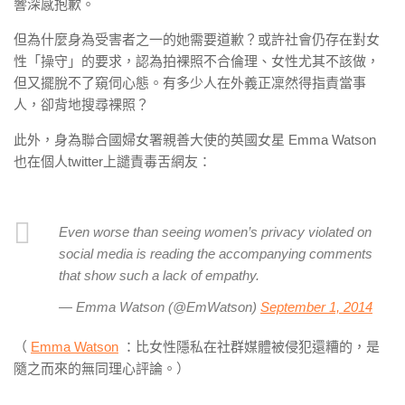
響深感抱歉。
但為什麼身為受害者之一的她需要道歉？或許社會仍存在對女
性「操守」的要求，認為拍裸照不合倫理、女性尤其不該做，
但又擺脫不了窺伺心態。有多少人在外義正凜然得指責當事
人，卻背地搜尋裸照？
此外，身為聯合國婦女署親善大使的英國女星 Emma Watson
也在個人twitter上譴責毒舌網友：
Even worse than seeing women’s privacy violated on
social media is reading the accompanying comments
that show such a lack of empathy.
— Emma Watson (@EmWatson)
September 1, 2014
（
Emma Watson
：比女性隱私在社群媒體被侵犯還糟的，是
隨之而來的無同理心評論。）