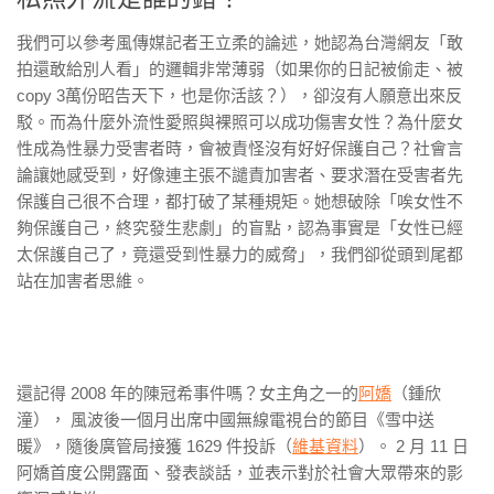
我們可以參考風傳媒記者王立柔的論述，她認為台灣網友「敢
拍還敢給別人看」的邏輯非常薄弱（如果你的日記被偷走、被
copy 3萬份昭告天下，也是你活該？），卻沒有人願意出來反
駁。而為什麼外流性愛照與裸照可以成功傷害女性？為什麼女
性成為性暴力受害者時，會被責怪沒有好好保護自己？社會言
論讓她感受到，好像連主張不譴責加害者、要求潛在受害者先
保護自己很不合理，都打破了某種規矩。她想破除「唉女性不
夠保護自己，終究發生悲劇」的盲點，認為事實是「女性已經
太保護自己了，竟還受到性暴力的威脅」，我們卻從頭到尾都
站在加害者思維。
還記得 2008 年的陳冠希事件嗎？女主角之一的
阿嬌
（鍾欣
潼）， 風波後一個月出席中國無線電視台的節目《雪中送
暖》，隨後廣管局接獲 1629 件投訴（
維基資料
）。 2 月 11 日
阿嬌首度公開露面、發表談話，並表示對於社會大眾帶來的影