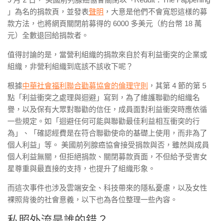
」為名的捐款頁，並發表
聲明
，大意是他們不會寬恕這樣的募
款方法，也將網頁關閉前募得的 6000 多美元（約台幣 18 萬
元）全數退回給捐款者。
值得討論的是，當營利組織的捐款來自於有利益衝突的企業或
組織，非營利組織到底該不該收下呢？
根據
中華社會福利聯合勸募協會的倫理守則
，其第 4 節的第 5
點「利益衝突之處理與迴避」寫到，為了維護聯勸的組織名
譽，以及保有大眾對聯勸的信任，成員面對利益衝突時應依循
一些規定。如「迴避任何可能與聯勸最佳利益相互衝突的行
為」、「確認經費是在符合聯勸使命的基礎上使用，而非為了
個人利益」等。 美國前列腺癌協會接受捐款與否，雖然與成員
個人利益無關，但拒絕捐款、關閉募款頁面，不但給予受害女
星尊重與最直接的支持，也提升了組織形象。
而這次事件也涉及雲端安全、科技帶來的隱私憂慮，以及女性
裸照背後的社會意義，以下也為各位整理一些內容。
私照外流是誰的錯？