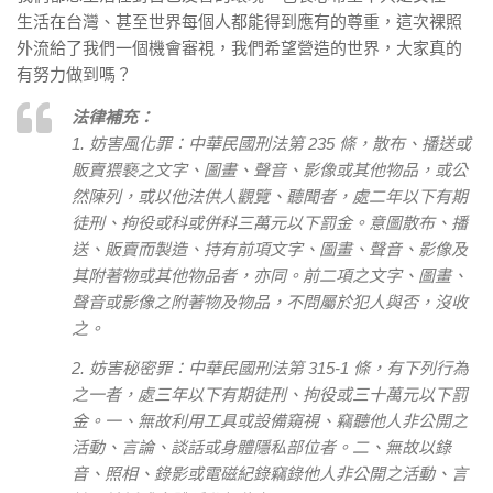
生活在台灣、甚至世界每個人都能得到應有的尊重，這次裸照
外流給了我們一個機會審視，我們希望營造的世界，大家真的
有努力做到嗎？
法律補充：
1. 妨害風化罪：中華民國刑法第 235 條，散布、播送或
販賣猥褻之文字、圖畫、聲音、影像或其他物品，或公
然陳列，或以他法供人觀覽、聽聞者，處二年以下有期
徒刑、拘役或科或併科三萬元以下罰金。意圖散布、播
送、販賣而製造、持有前項文字、圖畫、聲音、影像及
其附著物或其他物品者，亦同。前二項之文字、圖畫、
聲音或影像之附著物及物品，不問屬於犯人與否，沒收
之。
2. 妨害秘密罪：中華民國刑法第 315-1 條，有下列行為
之一者，處三年以下有期徒刑、拘役或三十萬元以下罰
金。一、無故利用工具或設備窺視、竊聽他人非公開之
活動、言論、談話或身體隱私部位者。二、無故以錄
音、照相、錄影或電磁紀錄竊錄他人非公開之活動、言