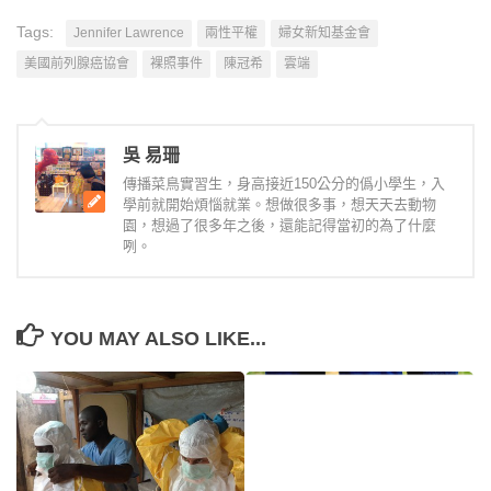
Tags:
Jennifer Lawrence
兩性平權
婦女新知基金會
美國前列腺癌協會
裸照事件
陳冠希
雲端
吳 易珊
傳播菜鳥實習生，身高接近150公分的僞小學生，入
學前就開始煩惱就業。想做很多事，想天天去動物
園，想過了很多年之後，還能記得當初的為了什麼
咧。
YOU MAY ALSO LIKE...