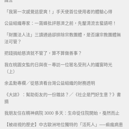
謠言
「我第一次感覺這麼爽！」手天使首位使用者的體驗心得
公益組織專家：一窩蜂批評慈濟之前，先釐清流言蜚語吧！
「財團法人法」三讀通過卻排除宗教團體，是否讓宗教團體無
法可管？
把錢捐給慈濟就不管了，算不算做善事？
我在桃園女監的日與夜－專訪一位匿名受刑人的鐵窗時光
（上）
余孟勳專欄／從慈濟看台灣公益組織的財務透明
《大誌》：幫助街友的一份雜誌？／《社企是門好生意？》書
摘
我朋友住在精神病院 3000 多天：生命從住院開始，戞然而止
【被歧視的歷史】中古歐洲地位獨特的「活死人」──痲瘋病患