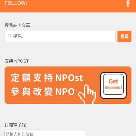
FOLLOW:
搜尋站上文章
搜
尋
關
鍵
支持 NPOST
字:
訂閱電子報