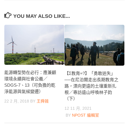
YOU MAY ALSO LIKE...
能源轉型勢在必行：應兼顧
【Σ教育=?】「勇敢迷失」
環境永續與社會公義／
──在尼泊爾走出長期教育之
SDGS-7、13（可負擔的乾
路，漂向更遠的土壤重新扎
淨能源與氣候變遷）
根／專訪遠山呼喚林子鈞
（下）
22 2 月, 2018
BY
王舜薇
12 11 月, 2021
BY
NPOST 編輯室