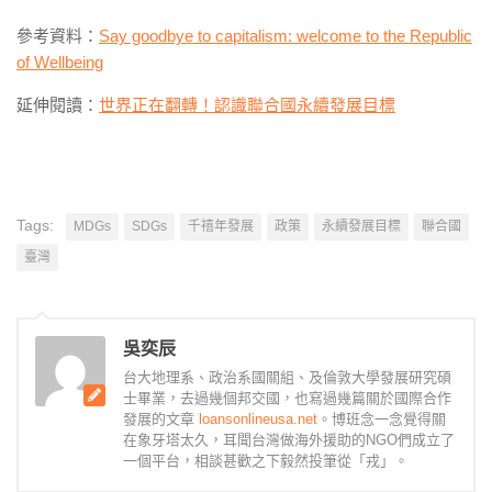
參考資料：
Say goodbye to capitalism: welcome to the Republic
of Wellbeing
延伸閱讀：
世界正在翻轉！認識聯合國永續發展目標
Tags:
MDGs
SDGs
千禧年發展
政策
永續發展目標
聯合國
臺灣
吳奕辰
台大地理系、政治系國關組、及倫敦大學發展研究碩
士畢業，去過幾個邦交國，也寫過幾篇關於國際合作
發展的文章
loansonlineusa.net
。博班念一念覺得關
在象牙塔太久，耳聞台灣做海外援助的NGO們成立了
一個平台，相談甚歡之下毅然投筆從「戎」。