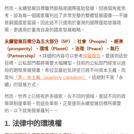
然而，永續發展目標雖然脈絡是國際援助發展，但換個角度思
考，卻為每一個國家羅列出了非常完整的整體發展圖像──不論
是窮國還是富國。因此這不只適用於臺灣的國際援助發展政
策，更適用於臺灣自身的國家發展戰略。
永續發展目標分為五大部分（5P）：社會（People）、經濟
（prosperity）、環境（Planet）、治理（Peace）、執行
（Partnership）。
詳細的內容可以參考
這篇報告
。要達到這些
目標，公私部門都將需要大幅轉型。目前的公私部門經常以過
短的期程來做規畫，希拉蕊最近批評這已經不叫資本主義，而
是叫
「季」本主義（quarterly capitalism）
。這絕對不是「永
續」的發展方式。
然而，世界上已經有許多國家，在不同的領域，嘗試不同的政
策與制度革新。而這些革新，正是達到永續發展目標所需要
的。以下就來簡單羅列－－
1. 法律中的環境權