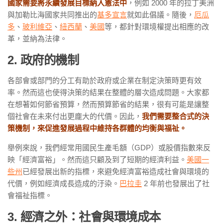
國家需要將永續發展目標納入憲法中
，例如 2000 年的拉丁美洲
與加勒比海國家共同推出的
基多宣言
就如此倡議。隨後，
厄瓜
多
、
玻利維亞
、
紐西蘭
、
美國
等，都針對環境權提出相應的改
革，並納為法律。
2. 政府的機制
各部會或部門的分工有助於政府或企業在制定決策時更有效
率。然而這也使得決策的結果在整體的層次造成問題。大家都
在想著如何節省預算，然而預算節省的結果，很有可能是讓整
個社會在未來付出更龐大的代價。因此，
我們需要整合式的決
策機制，來促進發展過程中維持各群體的均衡與福祉。
舉例來說，我們經常用國民生產毛額（GDP）或股價指數來反
映「經濟富裕」。然而這只顧及到了短期的經濟利益。
美國一
些州
已經發展出新的指標，來避免經濟富裕造成社會與環境的
代價，例如經濟成長造成的汙染。
巴拉圭
2 年前也發展出了社
會福祉指標。
3. 經濟之外：社會與環境成本