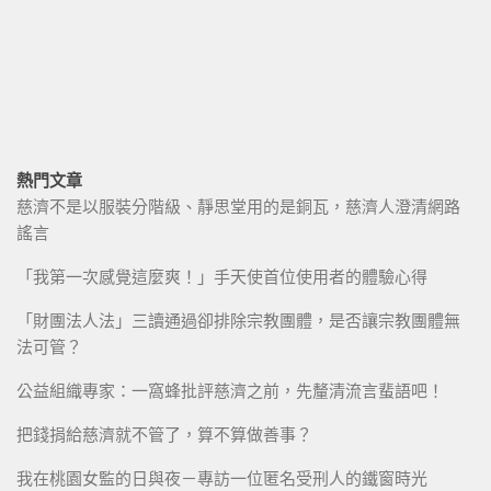
熱門文章
慈濟不是以服裝分階級、靜思堂用的是銅瓦，慈濟人澄清網路
謠言
「我第一次感覺這麼爽！」手天使首位使用者的體驗心得
「財團法人法」三讀通過卻排除宗教團體，是否讓宗教團體無
法可管？
公益組織專家：一窩蜂批評慈濟之前，先釐清流言蜚語吧！
把錢捐給慈濟就不管了，算不算做善事？
我在桃園女監的日與夜－專訪一位匿名受刑人的鐵窗時光