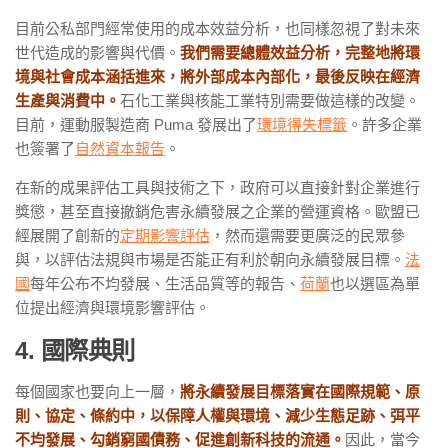
目前公私部門經常使用的成本效益分析，也同樣忽視了對未來
世代造成的影響與代價。
我們需要總體效益分析，完整地將環
境與社會成本涵括進來，將外部成本內部化，最後反映在經濟
生產與消費中。
石化工業與核能工業特別需要做這樣的改變。
目前，運動服製造商 Puma 發展出了
環境得失標籤
。許多企業
也簽署了
自然資本報告
。
在新的成果評估工具與技術之下，政府可以直接針對企業進行
獎懲，甚至直接撤銷危害永續發展之企業的營運資格。歐盟已
經展開了創新的
定期影響評估
，然而還需要更廣泛的民眾參
與，以評估法規與市場是否能正有利於朝向永續發展目標。
法
國
每年公布不均發展、生活品質等的報告、
荷蘭
也以選區為單
位提出經濟與環境影響評估。
4. 國際典則
每個國家也要向上一層，
將永續發展目標落實在國際規範、原
則、協定、條約中，以保障人權與環境、減少生態足跡、弭平
不均發展、勾銷窮國債務、促進創新科技的流通。
因此，當今