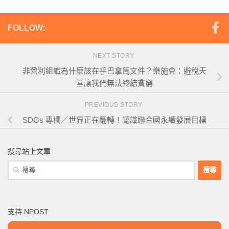
FOLLOW:
NEXT STORY
非營利組織為什麼該在乎巴拿馬文件？樂施會：避稅天
堂讓我們無法終結貧窮
PREVIOUS STORY
SDGs 專欄／世界正在翻轉！認識聯合國永續發展目標
搜尋站上文章
搜
尋
關
鍵
支持 NPOST
字: