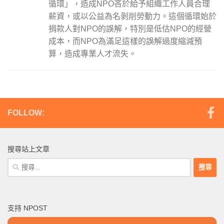
循環」，造成NPO吝於給予組織工作人員合理
薪資，或以公益為名剝削勞動力。這個循環始於
捐款人對NPO的誤解，特別是低估NPO的經營
成本，而NPO為滿足這樣的誤解過度縮減預
算，造成專業人才流失。
FOLLOW:
搜尋站上文章
搜
尋
關
鍵
支持 NPOST
字: