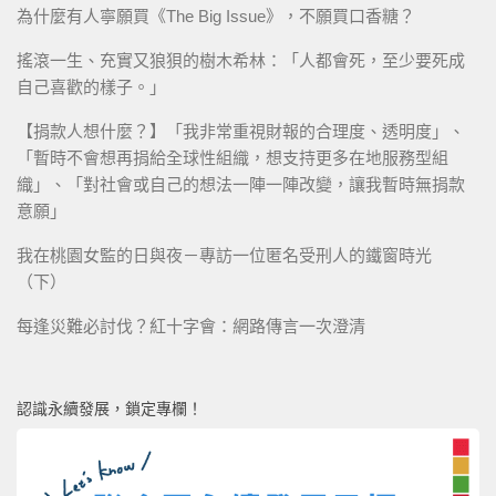
為什麼有人寧願買《The Big Issue》，不願買口香糖？
搖滾一生、充實又狼狽的樹木希林：「人都會死，至少要死成
自己喜歡的樣子。」
【捐款人想什麼？】「我非常重視財報的合理度、透明度」、
「暫時不會想再捐給全球性組織，想支持更多在地服務型組
織」、「對社會或自己的想法一陣一陣改變，讓我暫時無捐款
意願」
我在桃園女監的日與夜－專訪一位匿名受刑人的鐵窗時光
（下）
每逢災難必討伐？紅十字會：網路傳言一次澄清
認識永續發展，鎖定專欄！