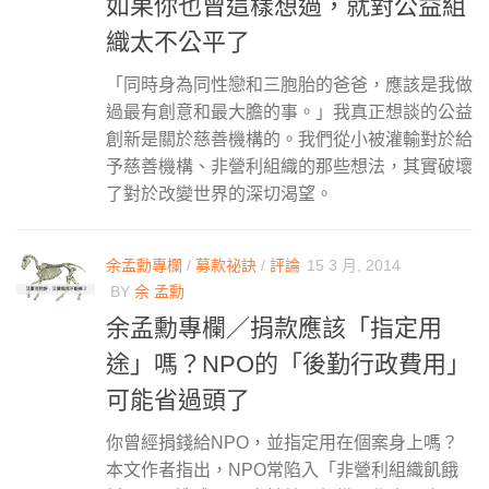
如果你也曾這樣想過，就對公益組
織太不公平了
「同時身為同性戀和三胞胎的爸爸，應該是我做
過最有創意和最大膽的事。」我真正想談的公益
創新是關於慈善機構的。我們從小被灌輸對於給
予慈善機構、非營利組織的那些想法，其實破壞
了對於改變世界的深切渴望。
余孟勳專欄
/
募款祕訣
/
評論
15 3 月, 2014
BY
余 孟勳
余孟勳專欄／捐款應該「指定用
途」嗎？NPO的「後勤行政費用」
可能省過頭了
你曾經捐錢給NPO，並指定用在個案身上嗎？
本文作者指出，NPO常陷入「非營利組織飢餓