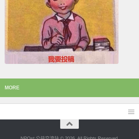
MORE
NPOst 公益交流站 © 2026. All Rights Reserved.