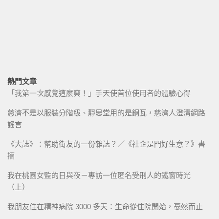
熱門文章
「我第一次感覺這麼爽！」手天使首位使用者的體驗心得
慈濟不是以服裝分階級、靜思堂用的是銅瓦，慈濟人澄清網路
謠言
《大誌》：幫助街友的一份雜誌？／《社企是門好生意？》書
摘
我在桃園女監的日與夜－專訪一位匿名受刑人的鐵窗時光
（上）
我朋友住在精神病院 3000 多天：生命從住院開始，戞然而止