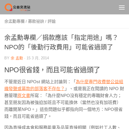
Skip to content
余孟勳專欄
/
募款祕訣
/
評論
余孟勳專欄／捐款應該「指定用途」嗎？
NPO的「後勤行政費用」可能省過頭了
BY
余 孟勳
·
15 3 月, 2014
NPO很省錢，而且可能省過頭了
不管是近日 NPOst 網站上討論到：「
為什麼專門收費替公益組
織發聲或募款的部落客不存在？
」、或是我正在閱讀的 NPO 財
務管理
原文書
所寫：「為什麼NPO沒有穩定的專職財會人力；
甚至朋友因為被強迫加班且不可能換休（當然也沒有加班費）
而離開某NPO。」這些問題似乎都指向同一個地方：
NPO很省
錢，而且可能省過頭了。
因為直接成本會和服務能量及品質直接相關（例如社工人數、