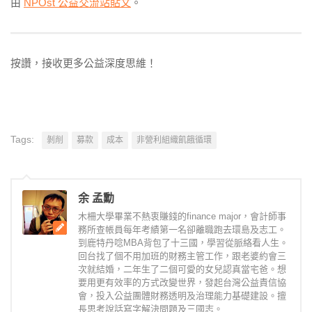
由
NPOst 公益交流站
貼文
。
按讚，接收更多公益深度思維！
Tags:
剝削
募款
成本
非營利組織飢餓循環
余 孟勳
木柵大學畢業不熱衷賺錢的finance major，會計師事
務所查帳員每年考績第一名卻離職跑去環島及志工。
到鹿特丹唸MBA背包了十三國，學習從脈絡看人生。
回台找了個不用加班的財務主管工作，跟老婆約會三
次就結婚，二年生了二個可愛的女兒認真當宅爸。想
要用更有效率的方式改變世界，發起台灣公益責信協
會，投入公益團體財務透明及治理能力基礎建設。擅
長思考說話寫字解決問題及三國志。