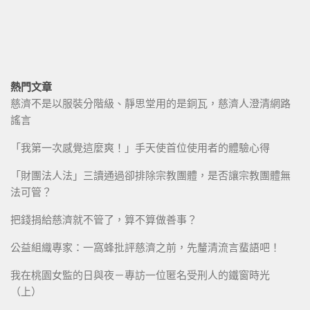
熱門文章
慈濟不是以服裝分階級、靜思堂用的是銅瓦，慈濟人澄清網路
謠言
「我第一次感覺這麼爽！」手天使首位使用者的體驗心得
「財團法人法」三讀通過卻排除宗教團體，是否讓宗教團體無
法可管？
把錢捐給慈濟就不管了，算不算做善事？
公益組織專家：一窩蜂批評慈濟之前，先釐清流言蜚語吧！
我在桃園女監的日與夜－專訪一位匿名受刑人的鐵窗時光
（上）