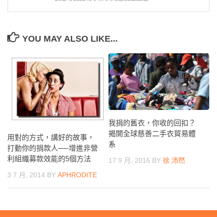
YOU MAY ALSO LIKE...
我捐的舊衣，你收的回扣？
揭開全球慈善二手衣貿易體
用對的方式，講好的故事，
系
打動你的捐款人──增進非營
利組織募款效能的5個方法
17 9 月, 2016
BY
徐 沛然
3 7 月, 2014
BY
APHRODITE