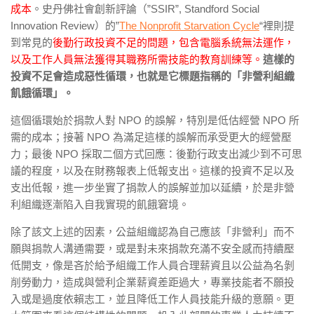
成本
。史丹佛社會創新評論（”SSIR”, Standford Social
Innovation Review）的”
The Nonprofit Starvation Cycle
“裡則提
到常見的
後勤行政投資不足的問題，包含電腦系統無法運作，
以及工作人員無法獲得其職務所需技能的教育訓練等。
這樣的
投資不足會造成惡性循環，也就是它標題指稱的「非營利組織
飢餓循環」。
這個循環始於捐款人對 NPO 的誤解，特別是低估經營 NPO 所
需的成本；接著 NPO 為滿足這樣的誤解而承受更大的經營壓
力；最後 NPO 採取二個方式回應：後勤行政支出減少到不可思
議的程度，以及在財務報表上低報支出。這樣的投資不足以及
支出低報，進一步坐實了捐款人的誤解並加以延續，於是非營
利組織逐漸陷入自我實現的飢餓窘境。
除了該文上述的因素，公益組織認為自己應該「非營利」而不
願與捐款人溝通需要，或是對未來捐款充滿不安全感而持續壓
低開支，像是吝於給予組織工作人員合理薪資且以公益為名剝
削勞動力，造成與營利企業薪資差距過大，專業技能者不願投
入或是過度依賴志工，並且降低工作人員技能升級的意願。更