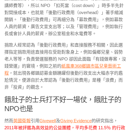
講師費等），所以 NPO 「扣死當（cost down）」時多半先針
對間接成本，也就是「後勤行政費用（overhead）」著手縮減
開銷。「後勤行政費用」可再細分為「募款費用」，例如募款
人員的薪資，廣告文宣支出等；以及「管理費用」，例如執行
長或會計人員的薪資，辦公室租金和水電費等。
捐款人經常認為「後勤行政費用」和直接服務不相關，因此選
擇指定捐款用途直接用在受助對象身上，例如偏鄉兒童、弱勢
老人等等，負責營運服務的 NPO 卻因此面臨「有錢做專案，沒
錢營運」的窘境，例如之前的
紙風車368鄉鎮市區兒童藝術工
程
，就出現各鄉鎮認募金額踴躍但後勤行政支出大幅赤字的尷
尬情況，便源自於大眾認為「後勤行政費用」是種「浪費」而
非「投資」的觀念。
餓肚子的士兵打不好一場仗，餓肚子的
NPO也是
然而
英國衛報
引用
Givewell
及
Giving Evidence
的研究指出，
2011年被評鑑為高效益的公益團體，平均多花費 11.5％ 的行政