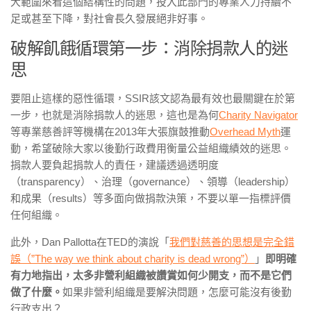
大範圍來看這個結構性的問題，投入此部門的專業人力持續不
足或甚至下降，對社會長久發展絕非好事。
破解飢餓循環第一步：消除捐款人的迷
思
要阻止這樣的惡性循環，SSIR該文認為最有效也最關鍵在於第
一步，也就是消除捐款人的迷思，這也是為何
Charity Navigator
等專業慈善評等機構在2013年大張旗鼓推動
Overhead Myth
運
動，希望破除大家以後勤行政費用衡量公益組織績效的迷思。
捐款人要負起捐款人的責任，建議透過透明度
（transparency）、治理（governance）、領導（leadership）
和成果（results）等多面向做捐款決策，不要以單一指標評價
任何組織。
此外，Dan Pallotta在TED的演說「
我們對慈善的思想是完全錯
誤（”The way we think about charity is dead wrong”）
」
即明確
有力地指出，太多非營利組織被讚賞如何少開支，而不是它們
做了什麼。
如果非營利組織是要解決問題，怎麼可能沒有後勤
行政支出？