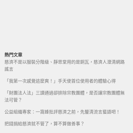
熱門文章
慈濟不是以服裝分階級、靜思堂用的是銅瓦，慈濟人澄清網路
謠言
「我第一次感覺這麼爽！」手天使首位使用者的體驗心得
「財團法人法」三讀通過卻排除宗教團體，是否讓宗教團體無
法可管？
公益組織專家：一窩蜂批評慈濟之前，先釐清流言蜚語吧！
把錢捐給慈濟就不管了，算不算做善事？