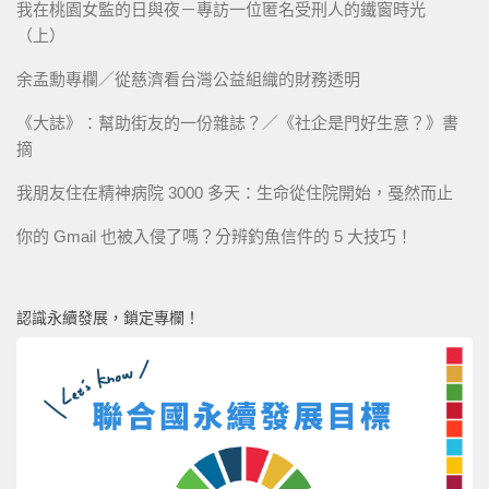
我在桃園女監的日與夜－專訪一位匿名受刑人的鐵窗時光
（上）
余孟勳專欄／從慈濟看台灣公益組織的財務透明
《大誌》：幫助街友的一份雜誌？／《社企是門好生意？》書
摘
我朋友住在精神病院 3000 多天：生命從住院開始，戞然而止
你的 Gmail 也被入侵了嗎？分辨釣魚信件的 5 大技巧！
認識永續發展，鎖定專欄！