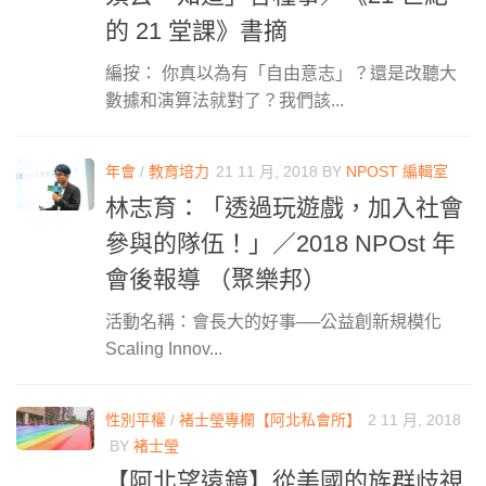
的 21 堂課》書摘
編按： 你真以為有「自由意志」？還是改聽大
數據和演算法就對了？我們該...
年會
/
教育培力
21 11 月, 2018
BY
NPOST 編輯室
林志育：「透過玩遊戲，加入社會
參與的隊伍！」／2018 NPOst 年
會後報導 （聚樂邦）
活動名稱：會長大的好事──公益創新規模化
Scaling Innov...
性別平權
/
褚士瑩專欄【阿北私會所】
2 11 月, 2018
BY
褚士瑩
【阿北望遠鏡】從美國的族群歧視