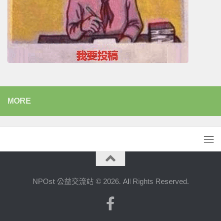
MORE
NPOst 公益交流站 © 2026. All Rights Reserved.