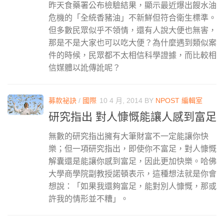
昨天食藥署公布檢驗結果，顯示最近爆出餿水油
危機的「全統香豬油」不新鮮但符合衛生標準。
但多數民眾似乎不領情，還有人說大便也無害，
那是不是大家也可以吃大便？為什麼遇到類似案
件的時候，民眾都不太相信科學證據，而比較相
信媒體以訛傳訛呢？
募款祕訣
/
國際
10 4 月, 2014
BY
NPOST 編輯室
研究指出 對人慷慨能讓人感到富足
無數的研究指出擁有大筆財富不一定能讓你快
樂；但一項研究指出，即使你不富足，對人慷慨
解囊還是能讓你感到富足，因此更加快樂。哈佛
大學商學院副教授諾頓表示，這種想法就是你會
想說：「如果我還夠富足，能對別人慷慨，那或
許我的情形並不糟」。