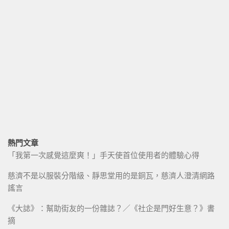
熱門文章
「我第一次感覺這麼爽！」手天使首位使用者的體驗心得
慈濟不是以服裝分階級、靜思堂用的是銅瓦，慈濟人澄清網路
謠言
《大誌》：幫助街友的一份雜誌？／《社企是門好生意？》書
摘