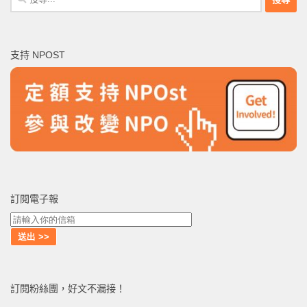
尋
關
鍵
支持 NPOST
字:
訂閱電子報
訂閱粉絲團，好文不漏接！