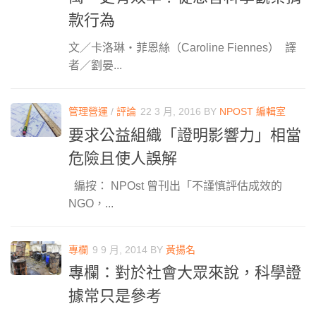
款行為
文／卡洛琳・菲恩絲（Caroline Fiennes） 譯
者／劉晏...
管理營運
/
評論
22 3 月, 2016
BY
NPOST 編輯室
要求公益組織「證明影響力」相當
危險且使人誤解
編按： NPOst 曾刊出「不謹慎評估成效的
NGO，...
專欄
9 9 月, 2014
BY
黃揚名
專欄：對於社會大眾來說，科學證
據常只是參考