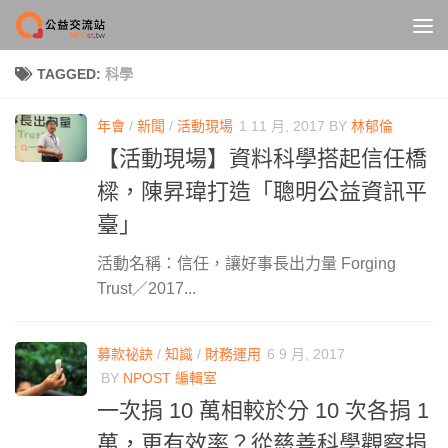
Skip to content
TAGGED:
科學
年會
/
新聞
/
活動現場
1 11 月, 2017
BY
林郁倫
【活動現場】資料科學搭起信任橋
樑，陳昇瑋打造「聰明公益資訊平
臺」
活動名稱：信任，讓好事長出力量 Forging
Trust／2017...
募款祕訣
/
知識
/
財務運用
6 9 月, 2017
BY
NPOST 編輯室
一次捐 10 萬相較於分 10 次各捐 1
萬，更有效率？從慈善科學觀察捐