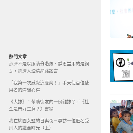
熱門文章
慈濟不是以服裝分階級、靜思堂用的是銅
瓦，慈濟人澄清網路謠言
「我第一次感覺這麼爽！」手天使首位使
用者的體驗心得
《大誌》：幫助街友的一份雜誌？／《社
企是門好生意？》書摘
我在桃園女監的日與夜－專訪一位匿名受
刑人的鐵窗時光（上）