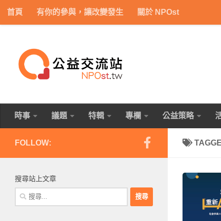
首頁
有你的參與，讓改變發生
關於 NPOst
Skip to content
時事
議題
特輯
專欄
公益策略
FOLLOW:
TAGG
搜尋站上文章
搜
尋
關