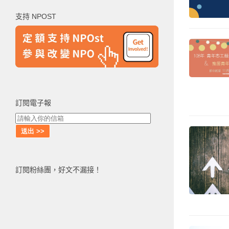
鍵
支持 NPOST
字:
訂閱電子報
訂閱粉絲團，好文不漏接！