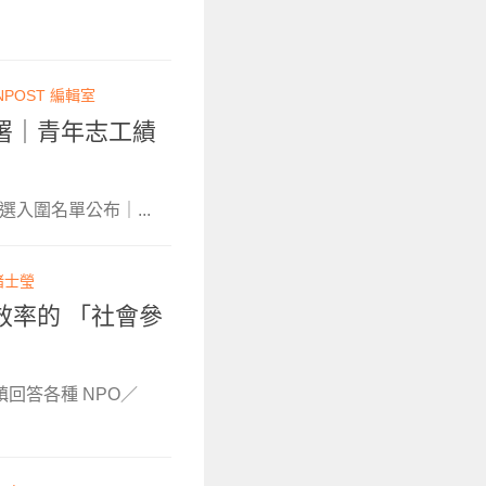
NPOST 編輯室
署｜青年志工績
決選入圍名單公布｜...
褚士瑩
效率的 「社會參
鎮回答各種 NPO／