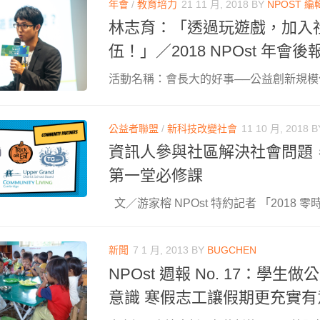
年會
/
教育培力
21 11 月, 2018
BY
NPOST 編
林志育：「透過玩遊戲，加入
伍！」／2018 NPOst 年會
活動名稱：會長大的好事──公益創新規模化 Scal
公益者聯盟
/
新科技改變社會
11 10 月, 2018
B
資訊人參與社區解決社會問題
第一堂必修課
文／游家榕 NPOst 特約記者 「2018 零時
新聞
7 1 月, 2013
BY
BUGCHEN
NPOst 週報 No. 17：學
意識 寒假志工讓假期更充實有