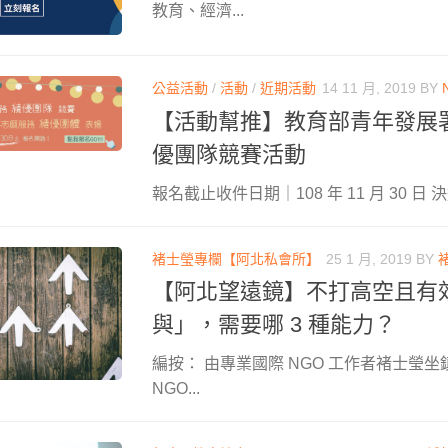
教育、經濟...
公益活動
/
活動
/
近期活動
14 11 月, 2019
BY
【活動幫推】教育部青年發展
優團隊競賽活動
報名截止收件日期｜108 年 11 月 30 日 
褚士瑩專欄【阿北私會所】
25 1 月, 2019
BY
【阿北望遠鏡】不打高空且有
與」，需要哪 3 種能力？
編按： 由專業國際 NGO 工作者褚士瑩坐
NGO...