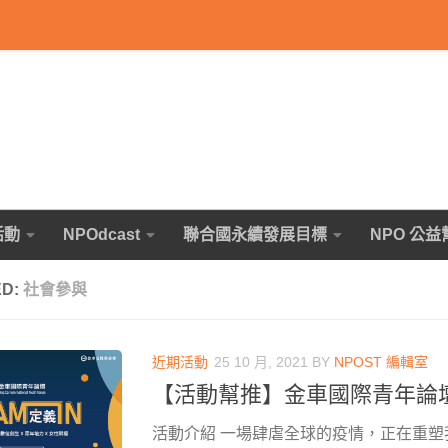
活動
NPOdcast
聯合國永續發展目標
NPO 公益
ED:
社會參與
近期活動
25 10 月, 2021
BY
NPOST 編輯室
【活動幫推】金車國際青年論
活動介紹 一場肆虐全球的疫情，正在重