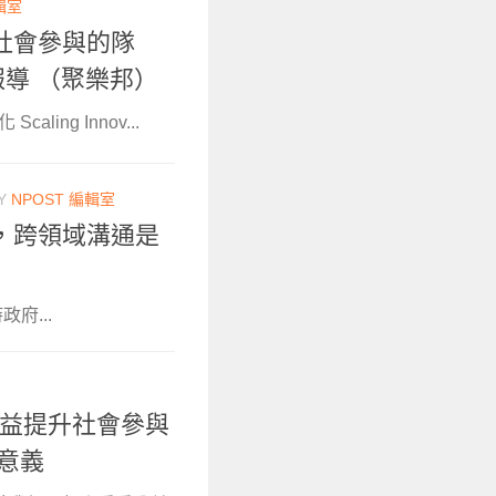
輯室
社會參與的隊
後報導 （聚樂邦）
ing Innov...
Y
NPOST 編輯室
，跨領域溝通是
政府...
生做公益提升社會參與
意義