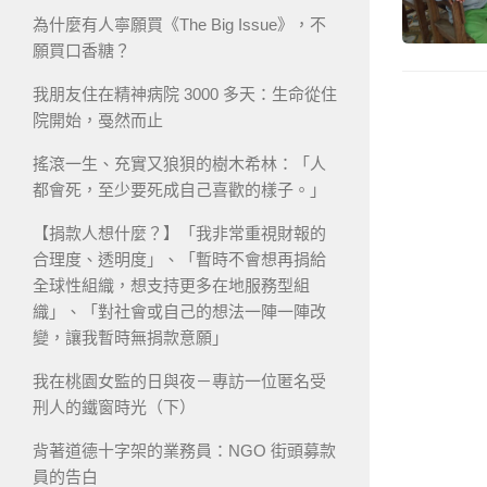
為什麼有人寧願買《The Big Issue》，不
願買口香糖？
我朋友住在精神病院 3000 多天：生命從住
院開始，戞然而止
搖滾一生、充實又狼狽的樹木希林：「人
都會死，至少要死成自己喜歡的樣子。」
【捐款人想什麼？】「我非常重視財報的
合理度、透明度」、「暫時不會想再捐給
全球性組織，想支持更多在地服務型組
織」、「對社會或自己的想法一陣一陣改
變，讓我暫時無捐款意願」
我在桃園女監的日與夜－專訪一位匿名受
刑人的鐵窗時光（下）
背著道德十字架的業務員：NGO 街頭募款
員的告白