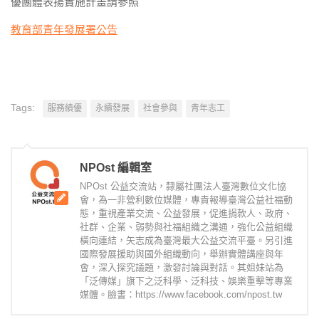
優團體表揚實施計畫請參照
教育部青年發展署公告
Tags:
服務績優
永續發展
社會參與
青年志工
NPOst 編輯室
NPOst 公益交流站，隸屬社團法人臺灣數位文化協
會，為一非營利數位媒體，專責報導臺灣公益社福動
態，重視產業交流、公益發展，促進捐款人、政府、
社群、企業、弱勢與社福組織之溝通，強化公益組織
橫向連結，矢志成為臺灣最大公益交流平臺。另引進
國際發展援助與國外組織動向，舉辦實體講座與年
會，深入探究議題，激發討論與對話。其姐妹站為
「泛傳媒」旗下之泛科學、泛科技、娛樂重擊等專業
媒體。臉書：https://www.facebook.com/npost.tw