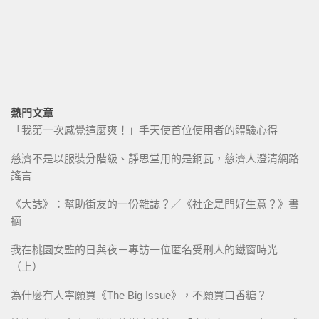
熱門文章
「我第一次感覺這麼爽！」手天使首位使用者的體驗心得
慈濟不是以服裝分階級、靜思堂用的是銅瓦，慈濟人澄清網路
謠言
《大誌》：幫助街友的一份雜誌？／《社企是門好生意？》書
摘
我在桃園女監的日與夜－專訪一位匿名受刑人的鐵窗時光
（上）
為什麼有人寧願買《The Big Issue》，不願買口香糖？