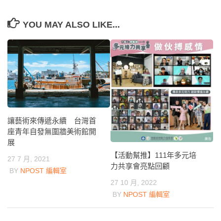
YOU MAY ALSO LIKE...
讓藝術來傳遞永續 台灣首
座青年自發無圍牆美術館開
展
【活動幫推】111年多元培
27 7 月, 2021
力共享會亮點回顧
BY
NPOST 編輯室
27 10 月, 2022
BY
NPOST 編輯室