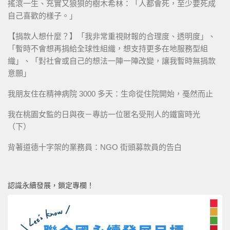
搖滾一生、充實又狼狽的樹木希林：「人都會死，至少要死成
自己喜歡的樣子。」
【捐款人想什麼？】「我非常重視財報的合理度、透明度」、
「暫時不會想再捐給全球性組織，想支持更多在地服務型組
織」、「對社會或自己的想法一陣一陣改變，讓我暫時無捐款
意願」
我朋友住在精神病院 3000 多天：生命從住院開始，戞然而止
我在桃園女監的日與夜－專訪一位匿名受刑人的鐵窗時光
（下）
背著道德十字架的業務員：NGO 街頭募款員的告白
認識永續發展，鎖定專欄！