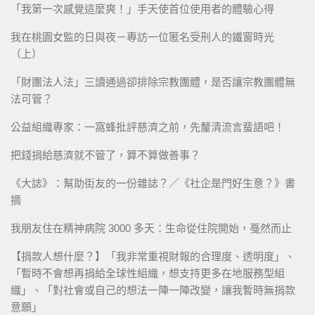
「我第一次感覺這麼爽！」手天使首位使用者的體驗心得
我在桃園女監的日與夜－專訪一位匿名受刑人的鐵窗時光
（上）
「財團法人法」三讀通過卻排除宗教團體，是否讓宗教團體無
法可管？
公益組織專家：一窩蜂批評慈濟之前，先釐清流言蜚語吧！
把錢捐給慈濟就不管了，算不算做善事？
《大誌》：幫助街友的一份雜誌？／《社企是門好生意？》書
摘
我朋友住在精神病院 3000 多天：生命從住院開始，戞然而止
【捐款人想什麼？】「我非常重視財報的合理度、透明度」、
「暫時不會想再捐給全球性組織，想支持更多在地服務型組
織」、「對社會或自己的想法一陣一陣改變，讓我暫時無捐款
意願」