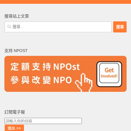
搜尋站上文章
搜
尋
關
鍵
支持 NPOST
字:
訂閱電子報