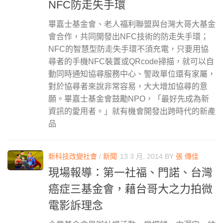
NFC防走失手環
畢嘉士基金會、老人福利聯盟與台灣大哥大基金
會合作，共同開發出NFC技術的防走失手環；
NFC的智慧型防走失手環不須充電，只要用協
尋者的手機NFC裝置或QRcode掃描，就可以自
動同時通知協尋服務中心、警政單位還有家屬，
對於協尋者來說非常容易，大大增加協尋的意
願。畢嘉士基金會鼓勵NPO，「最好先成為新
資訊的愛用者。」就有機會開發出跨時代的新產
品
新科技改變社會
/
新聞
13 3 月, 2014
BY
張 傳佳
現場報導：第一社福、門諾、台灣
癌症三基金會，藉台哥大之力拍微
電影訴理念