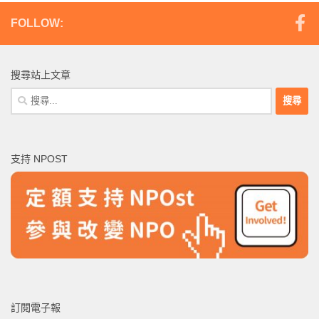
FOLLOW:
搜尋站上文章
搜
尋
關
鍵
支持 NPOST
字:
訂閱電子報