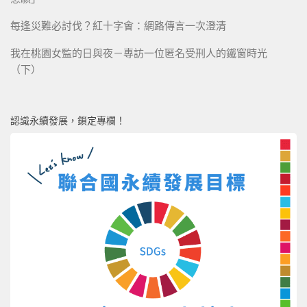
每逢災難必討伐？紅十字會：網路傳言一次澄清
我在桃園女監的日與夜－專訪一位匿名受刑人的鐵窗時光
（下）
認識永續發展，鎖定專欄！