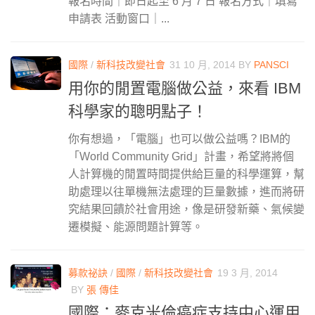
報名時間｜即日起至 6 月 7 日 報名方式｜填寫
申請表 活動窗口｜...
國際
/
新科技改變社會
31 10 月, 2014
BY
PANSCI
用你的閒置電腦做公益，來看 IBM
科學家的聰明點子！
你有想過，「電腦」也可以做公益嗎？IBM的
「World Community Grid」計畫，希望將將個
人計算機的閒置時間提供給巨量的科學運算，幫
助處理以往單機無法處理的巨量數據，進而將研
究結果回饋於社會用途，像是研發新藥、氣候變
遷模擬、能源問題計算等。
募款祕訣
/
國際
/
新科技改變社會
19 3 月, 2014
BY
張 傳佳
國際：麥克米倫癌症支持中心運用