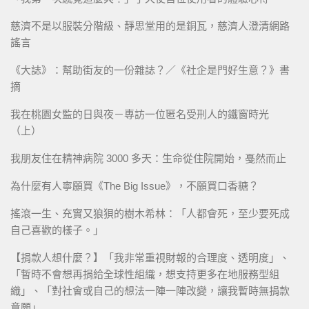
慈濟不是以服裝分階級、靜思堂用的是銅瓦，慈濟人澄清網路
謠言
《大誌》：幫助街友的一份雜誌？／《社企是門好生意？》書
摘
我在桃園女監的日與夜－專訪一位匿名受刑人的鐵窗時光
（上）
我朋友住在精神病院 3000 多天：生命從住院開始，戞然而止
為什麼有人寧願買《The Big Issue》，不願買口香糖？
搖滾一生、充實又狼狽的樹木希林：「人都會死，至少要死成
自己喜歡的樣子。」
【捐款人想什麼？】「我非常重視財報的合理度、透明度」、
「暫時不會想再捐給全球性組織，想支持更多在地服務型組
織」、「對社會或自己的想法一陣一陣改變，讓我暫時無捐款
意願」