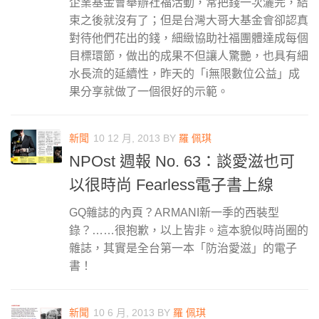
企業基金會舉辦社福活動，常把錢一次灑完，結
束之後就沒有了；但是台灣大哥大基金會卻認真
對待他們花出的錢，細緻協助社福團體達成每個
目標環節，做出的成果不但讓人驚艷，也具有細
水長流的延續性，昨天的「i無限數位公益」成
果分享就做了一個很好的示範。
新聞
10 12 月, 2013
BY
羅 佩琪
NPOst 週報 No. 63：談愛滋也可
以很時尚 Fearless電子書上線
GQ雜誌的內頁？ARMANI新一季的西裝型
錄？……很抱歉，以上皆非。這本貌似時尚圈的
雜誌，其實是全台第一本「防治愛滋」的電子
書！
新聞
10 6 月, 2013
BY
羅 佩琪