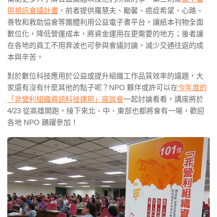
與視訊會議計畫
，前者提供羅慧夫、勵馨、癌症希望、心路、
善牧和救助協會等團體利用公益電子書平台，讓紙本刊物全面
數位化，降低營運成本，將資金運用在更需要的地方；後者讓
在各地的員工不用奔波也可參與會議討論，減少交通往返的成
本與辛苦。
對於數位科技應用於公益或提升組織工作品質效率的議題，大
家還有沒有什麼其他的點子呢？NPO 夥伴或許可以在
今年度的
「非營利組織資訊科技運用」座談會
一起討論看看，講座將於
4/23 從高雄開跑，接下來北、中、東部也都將會有一場，歡迎
各地 NPO 踴躍參加！