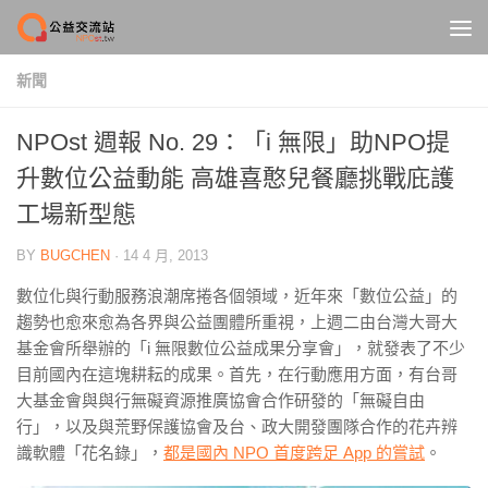
Skip to content
新聞
NPOst 週報 No. 29：「i 無限」助NPO提
升數位公益動能 高雄喜憨兒餐廳挑戰庇護
工場新型態
BY
BUGCHEN
·
14 4 月, 2013
數位化與行動服務浪潮席捲各個領域，近年來「數位公益」的
趨勢也愈來愈為各界與公益團體所重視，上週二由台灣大哥大
基金會所舉辦的「i 無限數位公益成果分享會」，就發表了不少
目前國內在這塊耕耘的成果。首先，在行動應用方面，有台哥
大基金會與與行無礙資源推廣協會合作研發的「無礙自由
行」，以及與荒野保護協會及台、政大開發團隊合作的花卉辨
識軟體「花名錄」，
都是國內 NPO 首度跨足 App 的嘗試
。