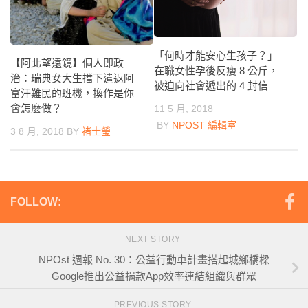
「何時才能安心生孩子？」
【阿北望遠鏡】個人即政
在職女性孕後反瘦 8 公斤，
治：瑞典女大生擋下遣返阿
被迫向社會遞出的 4 封信
富汗難民的班機，換作是你
會怎麼做？
11 5 月, 2018
BY
NPOST 編輯室
3 8 月, 2018
BY
褚士瑩
FOLLOW:
NEXT STORY
NPOst 週報 No. 30：公益行動車計畫搭起城鄉橋樑
Google推出公益捐款App效率連結組織與群眾
PREVIOUS STORY