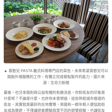
▲ 喜憨兒 PASTA 義式料理專門店的菜色，未來希望喜憨兒可以
跳脫外場服務的工作，有獨立完成餐點製作的能力。圖片來
源：生命力新聞
最後，也分享兩則與公益有關的有趣消息。你對街友的印象是
什麼呢？不論是什麼，也許你未曾想過，這些熟稔城市巷道的
街友，其實就是最好的在地響導，英國有一群年輕人便協助街
友成為導遊，不僅讓遊客體驗與眾不同的遊覽經驗，也讓街友