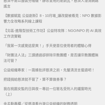
慈濟不是以服裝分階級、靜思堂用的是銅瓦，慈濟人澄清網路
謠言
【數據賦能 公益創新】8、10月場_讓改變被看見：NPO 數據影
響力全攻略系列線上課程
【北區-進階型技術工作坊】公益特攻隊：NGO/NPO 的 AI 高效
工作流實戰
「我第一次感覺這麼爽！」手天使首位使用者的體驗心得
「財團法人法」三讀通過卻排除宗教團體，是否讓宗教團體無
法可管？
公益組織專家：一窩蜂批評慈濟之前，先釐清流言蜚語吧！
把錢捐給慈濟就不管了，算不算做善事？
我在桃園女監的日與夜－專訪一位匿名受刑人的鐵窗時光
（上）
余孟勳專欄／從慈濟看台灣公益組織的財務透明