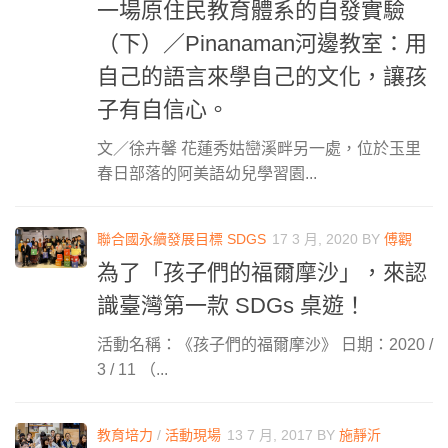
一場原住民教育體系的自發實驗
（下）／Pinanaman河邊教室：用
自己的語言來學自己的文化，讓孩
子有自信心。
文／徐卉馨 花蓮秀姑巒溪畔另一處，位於玉里
春日部落的阿美語幼兒學習園...
聯合國永續發展目標 SDGS
17 3 月, 2020
BY
傅觀
為了「孩子們的福爾摩沙」，來認
識臺灣第一款 SDGs 桌遊！
活動名稱：《孩子們的福爾摩沙》 日期：2020 /
3 / 11 （...
教育培力
/
活動現場
13 7 月, 2017
BY
施靜沂