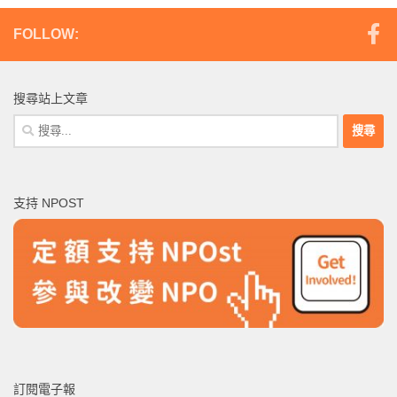
FOLLOW:
搜尋站上文章
搜
尋
關
鍵
支持 NPOST
字:
訂閱電子報