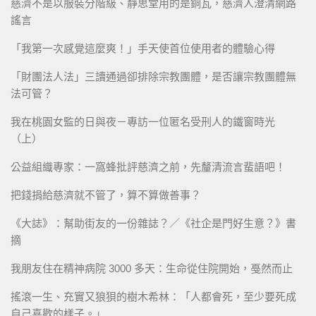
慈濟不是以服裝分階級、靜思堂用的是銅瓦，慈濟人澄清網路
謠言
「我第一次感覺這麼爽！」手天使首位使用者的體驗心得
「財團法人法」三讀通過卻排除宗教團體，是否讓宗教團體無
法可管？
我在桃園女監的日與夜－專訪一位匿名受刑人的鐵窗時光
（上）
公益組織專家：一窩蜂批評慈濟之前，先釐清流言蜚語吧！
把錢捐給慈濟就不管了，算不算做善事？
《大誌》：幫助街友的一份雜誌？／《社企是門好生意？》書
摘
我朋友住在精神病院 3000 多天：生命從住院開始，戞然而止
搖滾一生、充實又狼狽的樹木希林：「人都會死，至少要死成
自己喜歡的樣子。」