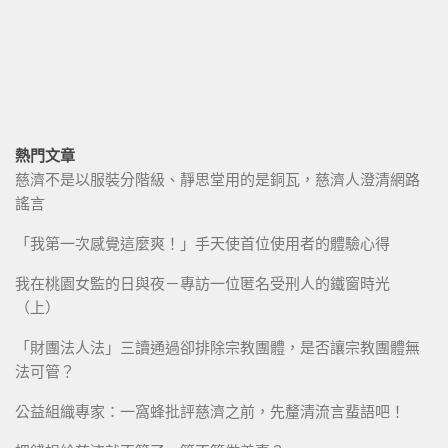
熱門文章
慈濟不是以服裝分階級、靜思堂用的是銅瓦，慈濟人澄清網路
謠言
「我第一次感覺這麼爽！」手天使首位使用者的體驗心得
我在桃園女監的日與夜－專訪一位匿名受刑人的鐵窗時光
（上）
「財團法人法」三讀通過卻排除宗教團體，是否讓宗教團體無
法可管？
公益組織專家：一窩蜂批評慈濟之前，先釐清流言蜚語吧！