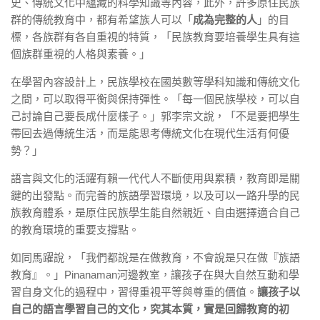
史、傳統文化中蘊藏的科學知識等內容，此外，許多原住民族
群的傳統教育中，都有希望族人可以「
成為完整的人
」的目
標，各族群有各自重視的特質，「民族教育要培養學生具有這
個族群重視的人格與素養。」
在學習內容設計上，民族學校在國英數等學科知識和傳統文化
之間，可以取得平衡與保持彈性。「每一個民族學校，可以自
己討論自己要長成什麼樣子。」郭李宗文說，「不是要把學生
帶回去過傳統生活，而是能思考傳統文化在現代生活有何優
勢？」
語言與文化的活躍有賴一代代人不斷使用與累積，教育即是關
鍵的出發點。而完善的族語學習環境，以及可以一路升學的民
族教育體系，是原住民族學生能自然親近、自由選擇適合自己
的教育環境的重要支撐點。
如同馬躍說，「我們都說是在做教育，不會說是只在做『族語
教育』。」Pinanaman河邊教室，讓孩子在與大自然互動和學
習自身文化的過程中，習得重視平等與尊重的價值。
讓孩子以
自己的語言學習自己的文化，究其本質，實是回歸教育的初