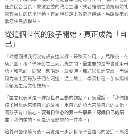
任原民台台長、競選立委的政治生涯，或者是他在總統府前扎
營數百日的抗爭行動。直到現在走上教育這條路，馬躍從來心
繫原住民族權益。
從這個世代的孩子開始，真正成為「自
己」
「幼兒園裡我們沒有語言這堂課，是整天在用。」馬躍說，在
幼兒園，孩子們年齡在三到六歲之間，最重要的是學會使用母
語，和老師、同學一起唱歌、玩耍時，都能以母語交談，而課
程內容主要是孩子們在河邊、泥土地上，學習耕種、苧麻編織
等部落生活文化技能。
「語言代表就是一種跟世界互動的觀點。」馬躍說，「我們讓
孩子用母語來聽自己的故事，用自己的語言來學自己的文化，
讓孩子有自信心。
要有自信心的第一件事是，認識自己的語
言。
我們做的，就是這麼簡單的一件事。」
培養母語環境背後，其實是一步步對孩子自信心的營造。馬躍