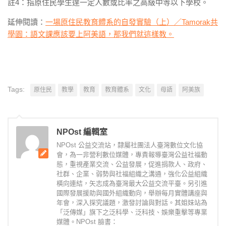
註4：指原住民學生達一定人數或比率之高級中等以下學校。
延伸閱讀：
一場原住民教育體系的自發實驗（上）／Tamorak共
學園：語文課應該要上阿美語，那我們就這樣教。
Tags:
原住民
教學
教育
教育體系
文化
母語
阿美族
NPOst 編輯室
NPOst 公益交流站，隸屬社團法人臺灣數位文化協
會，為一非營利數位媒體，專責報導臺灣公益社福動
態，重視產業交流、公益發展，促進捐款人、政府、
社群、企業、弱勢與社福組織之溝通，強化公益組織
橫向連結，矢志成為臺灣最大公益交流平臺。另引進
國際發展援助與國外組織動向，舉辦每月實體講座與
年會，深入探究議題，激發討論與對話。其姐妹站為
「泛傳媒」旗下之泛科學、泛科技、娛樂重擊等專業
媒體。NPOst 臉書：