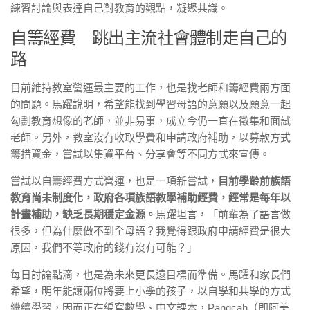
練習討論與表達自己對教育的觀點，凝聚共識。
自籌經費 跳出主流社會體制走自己的
路
目前維持教室營運最主要的工作，也是找老師和籌經費兩方面
的問題。馬躍說明，希望能找到學習母語的意願以及願意一起
勾劃教育想像的老師，並非易事，成立今仍一直在徵集和面試
老師。另外，教室沒有收取學費和申請政府補助，以募款方式
籌措資金，嘗試以集資平台、分享會等不同方式來宣傳。
嘗試以自籌經費方式營運，也是一項新嘗試，
目前學齡前族語
教育尚未制度化，政府各項族語教學補助經費，經常是每年以
計畫補助，缺乏長期穩定金源。
馬躍坦言，「前輩為了語言做
很多，但為什麼做不到全母語？我覺得跟政府申請經費是很大
原因，我們不等政府的錢有沒有可能？」
每日討論點滴，也是為未來更長遠目標而準備。馬躍和家長們
希望，明年能讓兩位將要上小學的孩子，以自學和共學的方式
繼續學習，因而正在編寫數學、中文課本，Pangcah（即阿美