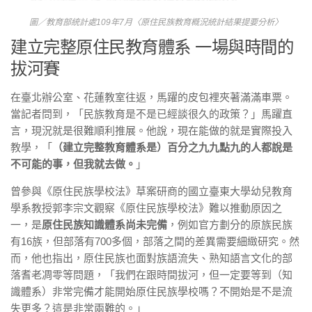
圖／教育部統計處109年7月〈原住民族教育概況統計結果提要分析〉
建立完整原住民教育體系 一場與時間的
拔河賽
在臺北辦公室、花蓮教室往返，馬躍的皮包裡夾著滿滿車票。
當記者問到，「民族教育是不是已經談很久的政策？」馬躍直
言，現況就是很難順利推展。他說，現在能做的就是實際投入
教學，「
（建立完整教育體系是）百分之九九點九的人都說是
不可能的事，但我就去做。
」
曾參與《原住民族學校法》草案研商的國立臺東大學幼兒教育
學系教授郭李宗文觀察《原住民族學校法》難以推動原因之
一，是
原住民族知識體系尚未完備
，例如官方劃分的原族民族
有16族，但部落有700多個，部落之間的差異需要細緻研究。然
而，他也指出，原住民族也面對族語流失、熟知語言文化的部
落耆老凋零等問題，「我們在跟時間拔河，但一定要等到（知
識體系）非常完備才能開始原住民族學校嗎？不開始是不是流
失更多？這是非常兩難的。」