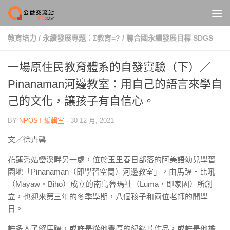
Skip to content
教育培力
/
永續發展專題：Σ教育=?
/
聯合國永續發展目標 SDGS
一場原住民教育體系的自發實驗（下）／
Pinanaman河邊教室：用自己的語言來學自
己的文化，讓孩子有自信心。
BY
NPOST 編輯室
·
30 12 月, 2021
文／徐卉馨
花蓮秀姑巒溪畔另一處，位於玉里春日部落的阿美語幼兒學習
園地「Pinanaman（即學習空間）河邊教室」，由馬躍・比吼
（Mayaw・Biho）成立的南島魯瑪社（Luma，即家園）所創
立，也迎來第三年的冬季學期，八個孩子和兩位老師的開學
日。
許多人了解馬躍，或許是從他豐厚的紀錄片作品，或許是他擔