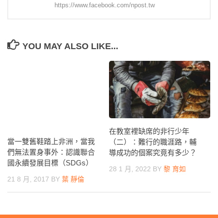
https://www.facebook.com/npost.tw
YOU MAY ALSO LIKE...
在教室裡缺席的非行少年
當一雙舊鞋踏上非洲，當我
（二）：難行的職涯路，輔
們無法置身事外：認識聯合
導成功的個案究竟有多少？
國永續發展目標（SDGs）
28 1 月, 2022
BY
黎 育如
21 8 月, 2017
BY
葉 靜倫