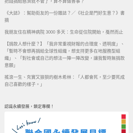
把錢捐給慈濟就不管了，算不算做善事？
《大誌》：幫助街友的一份雜誌？／《社企是門好生意？》書
摘
我朋友住在精神病院 3000 多天：生命從住院開始，戞然而止
【捐款人想什麼？】「我非常重視財報的合理度、透明度」、
「暫時不會想再捐給全球性組織，想支持更多在地服務型組
織」、「對社會或自己的想法一陣一陣改變，讓我暫時無捐款
意願」
搖滾一生、充實又狼狽的樹木希林：「人都會死，至少要死成
自己喜歡的樣子。」
認識永續發展，鎖定專欄！