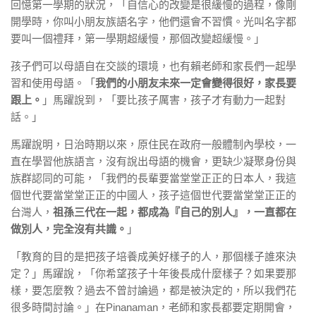
回憶第一學期的狀況，「自信心的改變是很緩慢的過程，像剛
開學時，你叫小朋友族語名字，他們還會不習慣。光叫名字都
要叫一個禮拜，第一學期超緩慢，那個改變超緩慢。」
孩子們可以母語自在交談的環境，也有賴老師和家長們一起學
習和使用母語。「
我們的小朋友未來一定會變得很好，家長要
跟上。
」馬躍說到，「要比孩子厲害，孩子才有動力一起對
話。」
馬躍說明，日治時期以來，原住民在政府一般體制內學校，一
直在學習他族語言，沒有說出母語的機會，更缺少凝聚身份與
族群認同的可能，「我們的長輩要當堂堂正正的日本人，我這
個世代要當堂堂正正的中國人，孩子這個世代要當堂堂正正的
台灣人，
祖孫三代在一起，都成為『自己的別人』，一直都在
做別人，完全沒有共識。
」
「教育的目的是把孩子培養成美好樣子的人，那個樣子誰來決
定？」馬躍說，「你希望孩子十年後長成什麼樣子？如果要那
樣，要怎麼教？過去不曾討論過，都是被決定的，所以我們花
很多時間討論。」在Pinanaman，老師和家長都要定期開會，