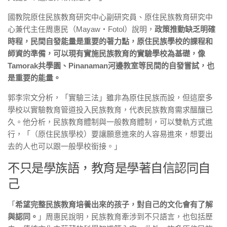
國教院原住民族教育研究中心副研究員、原住民族教育研究中
心兼代主任周惠民（Mayaw・Fotol）說明，
政策推動缺乏明確
時程，民間自發能量是重要的著力點，原住民族學校的課程和
師資的準備，可以現有實施民族教育的實驗學校為基礎，像
Tamorak共學園、Pinanaman河邊教室等民間的自發嘗試，也
是重要的能量。
郭李宗文分析，「實驗三法」雖非為原住民族而設，但這麼多
學校以實驗教育管道投入民族教育，代表民族教育需求醞釀已
久。他分析，民族教育體制與一般教育體制，可以雙軌方式進
行，「（原住民族學校）要讓願意進來的人容易進來，想要出
去的人也可以跟一般學校銜接。」
不只是學族語，教育是學著自信認同自
己
「
希望完整民族教育培養出來的孩子，對自己的文化會有了解
與認同。
」周惠民說明，民族教育牽涉到不只語言，也包括歷