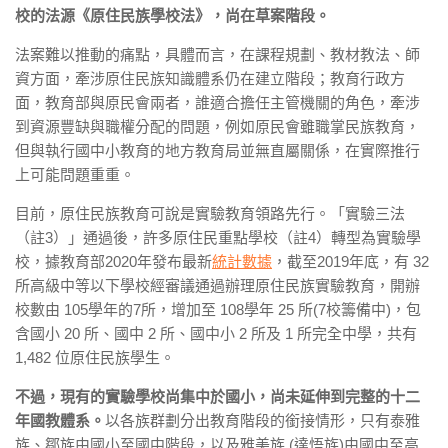
校的法源《原住民族學校法》，尚在草案階段。
法案難以推動的痛點，具體而言，在課程規劃、教材教法、師
資方面，牽涉原住民族知識體系仍在建立階段；教育行政方
面，教育部與原民會兩者，誰適合擔任主管機關的角色，牽涉
到資源豐缺與職權分配的問題，例如原民會雖職掌民族教育，
但與執行國中小教育的地方教育局並無直屬關係，在實際推行
上可能問題重重。
目前，原住民族教育可說是實驗教育領路先行。「實驗三法
（註3）」通過後，許多原住民重點學校（註4）轉型為實驗學
校，據教育部2020年發布最新
統計數據
，截至2019年底，有 32
所高級中等以下學校經審議通過辦理原住民族實驗教育，開辦
校數由 105學年的7所，增加至 108學年 25 所(7校籌備中)，包
含國小 20 所、國中 2 所、國中小 2 所及 1 所完全中學，共有
1,482 位原住民族學生。
不過，現有的實驗學校尚集中於國小，尚未延伸到完整的十二
年國教體系。
以各族群劃分出教育階段的銜接情形，只有泰雅
族、鄒族由國小至國中階段，以及雅美族 (達悟族)由國中至高