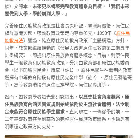
族）文課本，
未來更以構築完整教育體系為目標，「
我們未來
要做到大學，學齡前到大學。」
完善原住民族教育政策是社會長久呼聲。臺灣解嚴後，原住民
族群意識興起，帶動教育政策走向尊重多元，1998年《
原住民
族教育法
》通過，確立原住民族教育政策「主體構建」方針，
同年，教育部繼續推動的《發展與改進原住民教育第二期五年
計畫綱要》，即提出原住民族教育體系概念。目前，對原住民
學生一般教育和民族教育政策，分別由教育部和原住民族委員
會（以下簡稱原民會）職掌（註1），原住民學生在體制內教育
選擇有中等教育階段有原住民完全中學（註2）、原住民藝能班
等，高等教育階段有原住民族學院、原住民專班等。
然而，如教育學者譚光鼎研究指出，
以歷史社會角度觀察，原
住民族教育內涵與實質規劃始終依附於主流社會體制，法令制
定未能符合原住民族學生需求。
直到現在，一條從學齡前、十
二年基礎教育甚至到高教的完整原住民族教育體系，也缺乏有
明晰穩定政策方向支持。