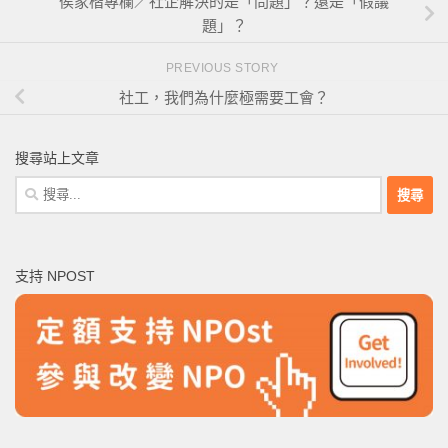
侯家楷專欄／社企解決的是「問題」？還是「假議
題」？
PREVIOUS STORY
社工，我們為什麼極需要工會？
搜尋站上文章
搜
尋
關
鍵
支持 NPOST
字: