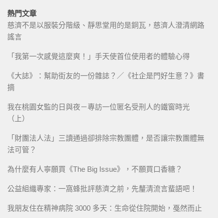
熱門文章
慈濟不是以服裝分階級、靜思堂用的是銅瓦，慈濟人澄清網路
謠言
「我第一次感覺這麼爽！」手天使首位使用者的體驗心得
《大誌》：幫助街友的一份雜誌？／《社企是門好生意？》書
摘
我在桃園女監的日與夜－專訪一位匿名受刑人的鐵窗時光
（上）
「財團法人法」三讀通過卻排除宗教團體，是否讓宗教團體無
法可管？
為什麼有人寧願買《The Big Issue》，不願買口香糖？
公益組織專家：一窩蜂批評慈濟之前，先釐清流言蜚語吧！
我朋友住在精神病院 3000 多天：生命從住院開始，戞然而止