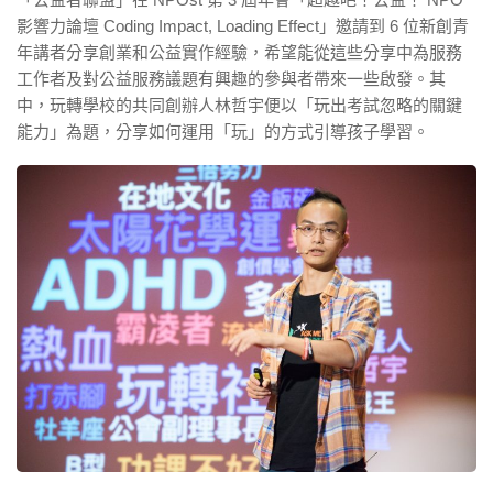
影響力論壇 Coding Impact, Loading Effect」邀請到 6 位新創青
年講者分享創業和公益實作經驗，希望能從這些分享中為服務
工作者及對公益服務議題有興趣的參與者帶來一些啟發。其
中，玩轉學校的共同創辦人林哲宇便以「玩出考試忽略的關鍵
能力」為題，分享如何運用「玩」的方式引導孩子學習。