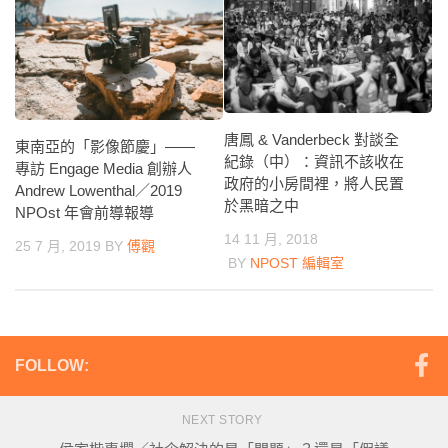
唐鳳 & Vanderbeck 對談全
東南亞的「影像節慶」——
紀錄（中）：資訊不該收在
專訪 Engage Media 創辦人
政府的小房間裡，將人民置
Andrew Lowenthal／2019
於黑暗之中
NPOst 年會前導報導
14 11 月, 2018
25 7 月, 2019
BY
傅觀
BY
NPOST 編輯室
FOLLOW:
NEXT STORY