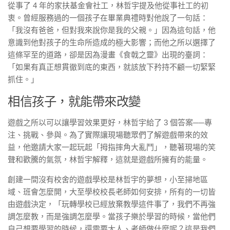
從事了 4 年的家扶基金會社工，林哲宇提及他從事社工的初
衷。曾經服務過的一個孩子在畢業典禮時對他說了一句話：
「我沒有爸爸，但對我來說你是我的父親。」因為這句話，他
意識到他對孩子的生命所造成的極大影響；而他之所以選擇了
這條罕至的道路，卻是因為漫畫《食戟之靈》出現的臺詞：
「如果有真正想貫徹到底的東西，就該放下矜持不顧一切緊緊
抓住。」
相信孩子，就能帶來改變
遊戲之所以可以讓學習效果更好，林哲宇給了 3 個答案──專
注、挑戰、參與。為了實際讓現場聽眾們了解遊戲帶來的效
益，他邀請大家一起玩起「拇指摔角大亂鬥」，聽著現場的笑
聲和歡騰的氣氛，林哲宇解釋，這就是遊戲所擁有的能量。
創建一間沒有校舍的遊戲學校是林哲宇的夢想，小至掃地區
域、班會怎麼開，大至學校校長老師如何安排，所有的一切皆
由遊戲決定，「玩轉學校已經放棄教學這件事了，我們不再強
調怎麼教，而是強調怎麼學。當孩子樂於學習的時候，當他們
自己想要學習的時候，還需要大人、老師做什麼呢？這是我們