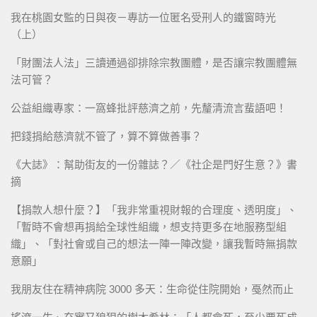
我在桃園女監的日與夜－專訪一位匿名受刑人的鐵窗時光
（上）
「財團法人法」三讀通過卻排除宗教團體，是否讓宗教團體無
法可管？
公益組織專家：一窩蜂批評慈濟之前，先釐清流言蜚語吧！
把錢捐給慈濟就不管了，算不算做善事？
《大誌》：幫助街友的一份雜誌？／《社企是門好生意？》書
摘
【捐款人想什麼？】「我非常重視財報的合理度、透明度」、
「暫時不會想再捐給全球性組織，想支持更多在地服務型組
織」、「對社會或自己的想法一陣一陣改變，讓我暫時無捐款
意願」
我朋友住在精神病院 3000 多天：生命從住院開始，戞然而止