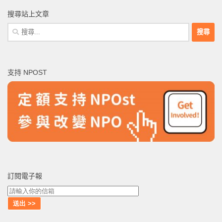
搜尋站上文章
搜
尋
關
鍵
支持 NPOST
字:
訂閱電子報