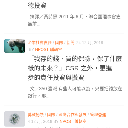
德投資
摘譯／黃詩惠 2011 年 6 月，聯合國理事會史
無前...
企業社會責任
/
國際
/
新聞
24 12 月, 2018
BY
NPOST 編輯室
「我存的錢、買的保險，保了什麼
樣的未來？」CSR 之外，更進一
步的責任投資與撤資
文／350 臺灣 有些人可能以為，只要把錢放在
銀行，那...
募款祕訣
/
國際
/
國際合作與發展
/
管理營運
4 12 月, 2018
BY
NPOST 編輯室