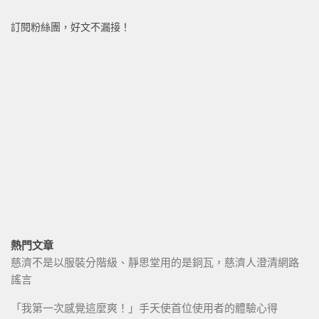
訂閱粉絲團，好文不漏接！
熱門文章
慈濟不是以服裝分階級、靜思堂用的是銅瓦，慈濟人澄清網路
謠言
「我第一次感覺這麼爽！」手天使首位使用者的體驗心得