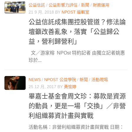
公益信託
/
公益影響力評估
/
新聞
/
財務運用
21 9 月, 2018
BY
NPOST 編輯室
公益信託成集團控股管道？修法論
壇籲改善亂象，落實「公益歸公
益，營利歸營利」
文／游家榕 NPOst 特約記者 由獨立記者姚惠
珍於...
NEWS
/
NPOST 公益學院
/
新聞
/
活動現場
25 12 月, 2017
BY
黃愉婷
畢嘉士基金會周文珍：募款是資源
的動員，更是一場「交換」／非營
利組織募資計畫與實戰
活動名稱：非營利組織募資計畫與實戰 日期：