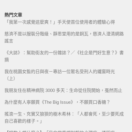
熱門文章
「我第一次感覺這麼爽！」手天使首位使用者的體驗心得
慈濟不是以服裝分階級、靜思堂用的是銅瓦，慈濟人澄清網路
謠言
《大誌》：幫助街友的一份雜誌？／《社企是門好生意？》書
摘
我在桃園女監的日與夜－專訪一位匿名受刑人的鐵窗時光
（上）
我朋友住在精神病院 3000 多天：生命從住院開始，戞然而止
為什麼有人寧願買《The Big Issue》，不願買口香糖？
搖滾一生、充實又狼狽的樹木希林：「人都會死，至少要死成
自己喜歡的樣子。」