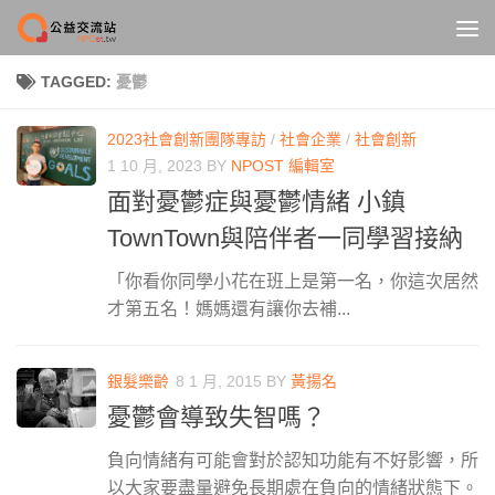
Skip to content
TAGGED:
憂鬱
2023社會創新團隊專訪
/
社會企業
/
社會創新
1 10 月, 2023
BY
NPOST 編輯室
面對憂鬱症與憂鬱情緒 小鎮
TownTown與陪伴者一同學習接納
「你看你同學小花在班上是第一名，你這次居然
才第五名！媽媽還有讓你去補...
銀髮樂齡
8 1 月, 2015
BY
黃揚名
憂鬱會導致失智嗎？
負向情緒有可能會對於認知功能有不好影響，所
以大家要盡量避免長期處在負向的情緒狀態下。