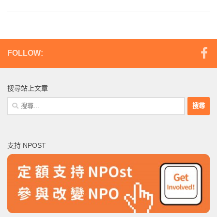
FOLLOW:
搜尋站上文章
搜
尋
關
鍵
支持 NPOST
字: