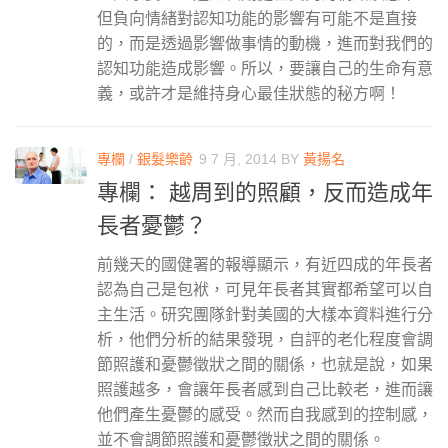
但負向情緒對認知功能的影響有可能不是直接
的，而是透過影響做事情的動機，進而對我們的
認知功能造成影響。所以，要讓自己的生命有意
義，或許才是維持身心最佳狀態的秘方啊！
專欄
/
銀髮樂齡
9 7 月, 2014
BY
黃揚名
專欄： 越周到的照顧，反而造成年
長者憂鬱？
前幾天的國健署的報導顯示，有近四成的年長者
認為自己是包袱，可見年長者其實都希望可以自
主生活。研究團隊針對美國的大樣本資料進行分
析，他們分析的結果發現，自評的老化程度會調
節照護和憂鬱徵狀之間的關係，也就是說，如果
照護越多，會讓年長者感到自己比較老，進而讓
他們產生憂鬱的感受。然而自我感到的控制感，
並不會調節照護和憂鬱徵狀之間的關係。