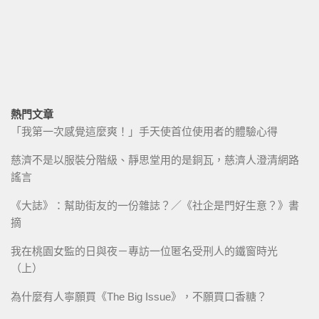
熱門文章
「我第一次感覺這麼爽！」手天使首位使用者的體驗心得
慈濟不是以服裝分階級、靜思堂用的是銅瓦，慈濟人澄清網路
謠言
《大誌》：幫助街友的一份雜誌？／《社企是門好生意？》書
摘
我在桃園女監的日與夜－專訪一位匿名受刑人的鐵窗時光
（上）
為什麼有人寧願買《The Big Issue》，不願買口香糖？