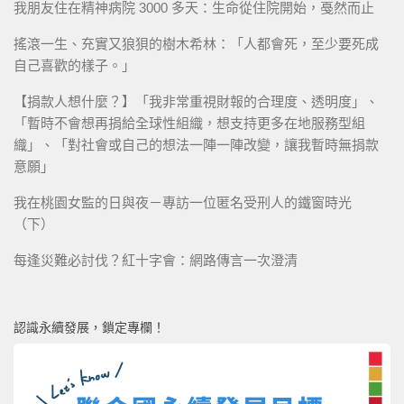
我朋友住在精神病院 3000 多天：生命從住院開始，戞然而止
搖滾一生、充實又狼狽的樹木希林：「人都會死，至少要死成
自己喜歡的樣子。」
【捐款人想什麼？】「我非常重視財報的合理度、透明度」、
「暫時不會想再捐給全球性組織，想支持更多在地服務型組
織」、「對社會或自己的想法一陣一陣改變，讓我暫時無捐款
意願」
我在桃園女監的日與夜－專訪一位匿名受刑人的鐵窗時光
（下）
每逢災難必討伐？紅十字會：網路傳言一次澄清
認識永續發展，鎖定專欄！