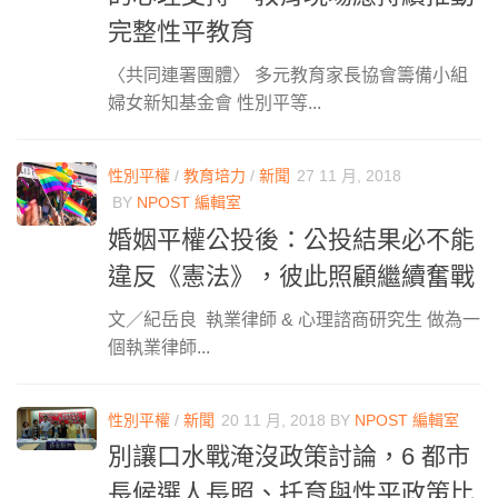
完整性平教育
〈共同連署團體〉 多元教育家長協會籌備小組
婦女新知基金會 性別平等...
性別平權
/
教育培力
/
新聞
27 11 月, 2018
BY
NPOST 編輯室
婚姻平權公投後：公投結果必不能
違反《憲法》，彼此照顧繼續奮戰
文／紀岳良 執業律師 & 心理諮商研究生 做為一
個執業律師...
性別平權
/
新聞
20 11 月, 2018
BY
NPOST 編輯室
別讓口水戰淹沒政策討論，6 都市
長候選人長照、托育與性平政策比